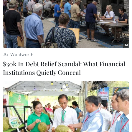
#Doanh nghiệp người Việt tại Đức
#Tổng Lãnh sự Lưu Xuân Đồng
#thương mại Việt-Đức
Đức
JG Wentworth
$30k In Debt Relief Scandal: What Financial
Institutions Quietly Conceal
Theo dõi VietnamPlus
Quan hệ Việt Nam-Đức
50 năm quan hệ Việt-Đức: Khi ngoại giao nhân