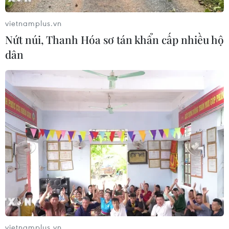
chiến binh Việt Nam tại Đức
22/07/2026 03:14
vietnamplus.vn
Nứt núi, Thanh Hóa sơ tán khẩn cấp nhiều hộ
dân
Khánh thành chùa Hoa Nghiêm tại
Đông Bắc Thái Lan, gìn giữ bản sắc
văn hóa Việt
21/07/2026 22:44
Lưu học sinh Việt Nam tại Thái Lan
về nguồn theo dấu chân Bác Hồ
20/07/2026 15:46
Xem thêm
vietnamplus.vn