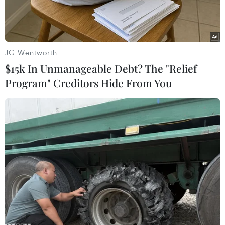
JG Wentworth
$15k In Unmanageable Debt? The "Relief
Program" Creditors Hide From You
Tổng lãnh sự Lưu Xuân Đồng nhấn mạnh sự trưởng thành và
phát triển đa dạng của cộng đồng doanh nghiệp người Việt
Nam tại Đức. (Ảnh: Phương Hoa/Vietnam+)
Tổng Lãnh sự quán Việt Nam tại Frankfurt am
Main ngày 16/6 đã tổ chức sự kiện “Gặp gỡ - Kết
nối Doanh nghiệp người Việt tại Đức” nhân dịp