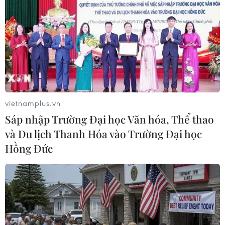
cho đến các hoạt động giao lưu
văn hóa, năm 2025 sẽ là một năm
diễn ra nhiều hoạt động kỷ niệm
50 năm thiết lập quan hệ Việt-
Đức.
(Vietnam+)
vietnamplus.vn
Sáp nhập Trường Đại học Văn hóa, Thể thao
và Du lịch Thanh Hóa vào Trường Đại học
Hồng Đức