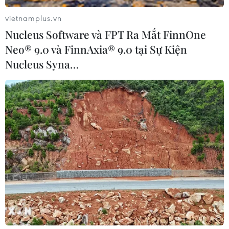
kỹ thuật giữa nhân dân hai nước, tạo nên những giá trị
vietnamplus.vn
bền vững và lan tỏa mạnh mẽ.
Nucleus Software và FPT Ra Mắt FinnOne
Neo® 9.0 và FinnAxia® 9.0 tại Sự Kiện
Nucleus Syna…
Ngày Văn hóa Việt Nam tại Leipzig kỷ niệm