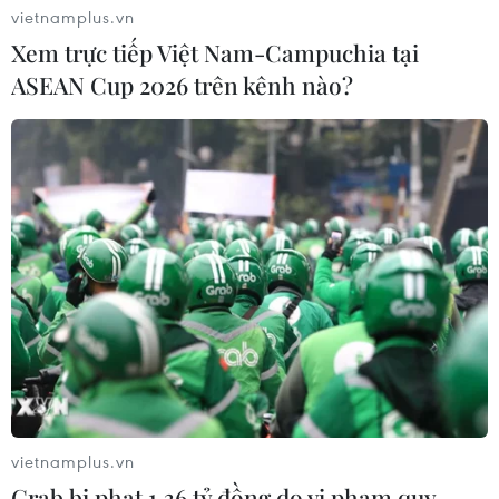
châu Á 2026 tại Hong Kong
vietnamplus.vn
03/08/2026 10:14
Xem trực tiếp Việt Nam-Campuchia tại
ASEAN Cup 2026 trên kênh nào?
Ngày Văn hóa Việt Nam góp phần lan
tỏa bản sắc dân tộc tại Đức ​
03/08/2026 03:55
Động đất tại Nhật Bản: Cộng đồng
người Việt dần ổn định
02/08/2026 12:20
Kiều bào - cầu nối lan tỏa hình ảnh
vietnamplus.vn
Việt Nam trong kỷ nguyên phát triển
Grab bị phạt 1,36 tỷ đồng do vi phạm quy