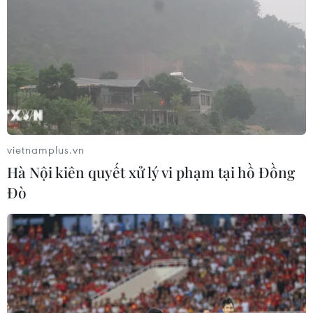
vietnamplus.vn
Hà Nội kiên quyết xử lý vi phạm tại hồ Đồng
Đò