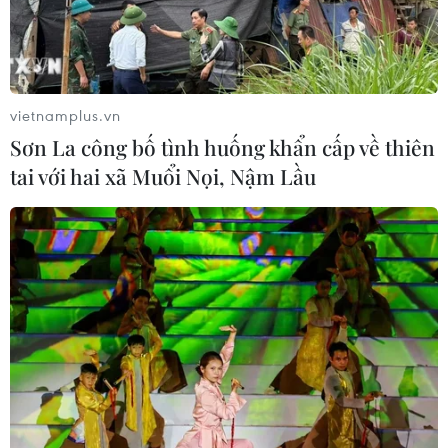
vietnamplus.vn
Sơn La công bố tình huống khẩn cấp về thiên
tai với hai xã Muổi Nọi, Nậm Lầu