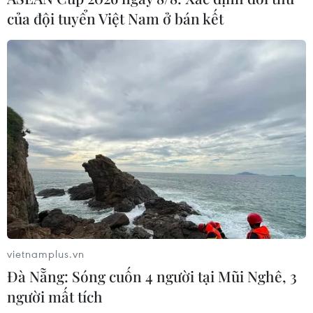
của đội tuyển Việt Nam ở bán kết
Việt Nam và Đức có nhiều tiềm năng hợp
tác trong lĩnh vực nông nghiệp
17/05/2025 04:41
Xét về cơ cấu kinh tế-thương mại, Việt Nam và Đức có
tính bổ trợ rất cao và đây là một lợi thế để các bên tăng
cường phối hợp chính sách, thúc đẩy hơn nữa thương
mại hai chiều.
vietnamplus.vn
Đà Nẵng: Sóng cuốn 4 người tại Mũi Nghê, 3
người mất tích