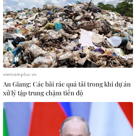
Động đất tại Nhật Bản: Chưa ghi
nhận thông tin công dân Việt Nam bị
thương vong
28/07/2026 22:51
Động đất tại Nhật Bản: Cộng đồng
người Việt vẫn an toàn
vietnamplus.vn
28/07/2026 13:49
An Giang: Các bãi rác quá tải trong khi dự án
xử lý tập trung chậm tiến độ
Cộng đồng người Việt tại Campuchia
thành kính tri ân các anh hùng liệt sỹ
27/07/2026 08:04