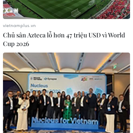
vietnamplus.vn
Chủ sân Azteca lỗ hơn 47 triệu USD vì World
Cup 2026
Hội hữu nghị Việt Nam-Đức: Cầu nối vững
chắc cho tình hữu nghị hai nước
23/05/2025 09:46
40 năm qua, Hội hữu nghị Việt Nam-Đức đã góp phần
tích cực thúc đẩy giao lưu văn hóa, giáo dục, khoa học-