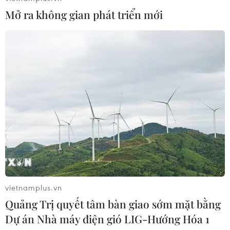
Mở ra không gian phát triển mới
CƠ QUAN CHỦ QUẢN: THÔNG TẤN XÃ VIỆT NAM
Tổng Biên tập: TRẦN TIẾN DUẨN
Phó Tổng Biên tập: NGUYỄN THỊ TÁM, KHÚC THANH
THỦY
Sở hữu trí tuệ
Quy định sử dụng
RSS
Hỗ trợ
Ngôn ngữ
TTXVN
vietnamplus.vn
Dịch vụ tin
Quảng cáo
Quảng Trị quyết tâm bàn giao sớm mặt bằng
Liên hệ
Dự án Nhà máy điện gió LIG-Hướng Hóa 1