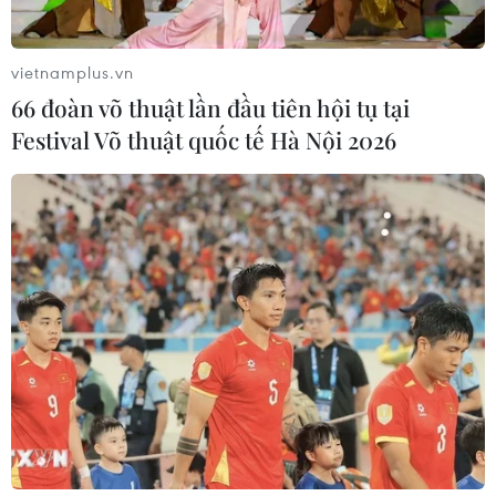
vietnamplus.vn
66 đoàn võ thuật lần đầu tiên hội tụ tại
TIN CÙNG CHUYÊN MỤC
Festival Võ thuật quốc tế Hà Nội 2026
ASC 2026: Tiếp lửa đam mê khoa học
cho thế hệ trẻ Việt Nam
04/08/2026 14:08
Nghị quyết của Bộ Chính trị về công
tác người Việt Nam ở nước ngoài
04/08/2026 12:08
Việt Nam tham dự Trại hè Khoa học