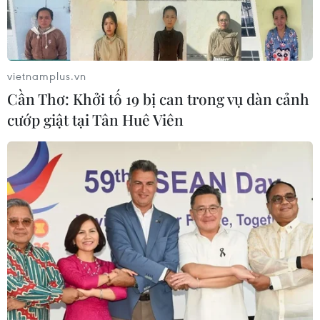
vietnamplus.vn
Cần Thơ: Khởi tố 19 bị can trong vụ dàn cảnh
cướp giật tại Tân Huê Viên
TIN CÙNG CHUYÊN MỤC
Chuyển Bộ Công an thông tin 7 cá
nhân bán vàng không rõ nguồn gốc
08/08/2026 14:37