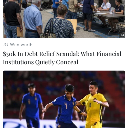
21/04/2019 12:06
Theo số liệu thống kê của Ủy ban Nhân dân tỉnh Bà Rịa-
Vũng Tàu, từ năm 2016-2018, trên địa bàn tỉnh xảy ra 114
vụ xâm hại tình dục trẻ em, nhưng chỉ riêng 3 tháng đầu
năm 2019 đã có 14 vụ.
JG Wentworth
$30k In Debt Relief Scandal: What Financial
Institutions Quietly Conceal