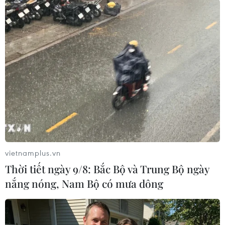
#Lào Cai
#Nguyễn Việt Anh
#Lệnh bắt tạm giam
#Giám định ADN
#Xâm hại tình dục
#Học sinh lớp 8
Lào Cai
Theo dõi VietnamPlus
vietnamplus.vn
Thời tiết ngày 9/8: Bắc Bộ và Trung Bộ ngày
nắng nóng, Nam Bộ có mưa dông
TIN LIÊN QUAN