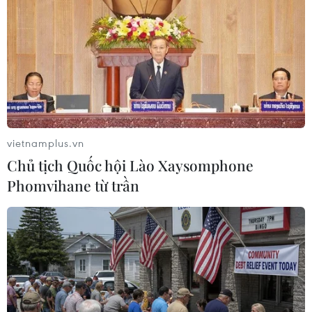
Vinh, thành phố Thái Bình, phiên tòa được xét xử kín và
phần tuyên án được tổ chức công khai.
vietnamplus.vn
Chủ tịch Quốc hội Lào Xaysomphone
Phomvihane từ trần
Xảy ra 14 vụ xâm hại tình dục trẻ em tại Bà
Rịa-Vũng Tàu trong 3 tháng