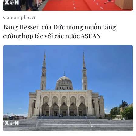
vietnamplus.vn
Bang Hessen của Đức mong muốn tăng
cường hợp tác với các nước ASEAN
Điều tra hai vụ xâm hại trẻ em nghiêm
trọng tại Yên Bái và Ninh Thuận
24/04/2019 11:08
Cơ quan Công an tỉnh Yên Bái và tỉnh Ninh Thuận đang
điều tra làm rõ vụ dâm ô trẻ em, và nghi hiếp dâm trẻ
em, đối với hai đối tượng Trần Hoàng Long và ông
P.K.C..