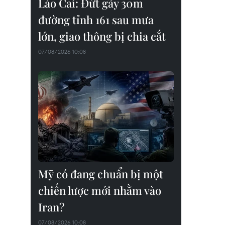
Lào Cai: Đứt gãy 30m
đường tỉnh 161 sau mưa
lớn, giao thông bị chia cắt
07/08/2026 10:08
Mỹ có đang chuẩn bị một
chiến lược mới nhằm vào
Iran?
07/08/2026 10:08