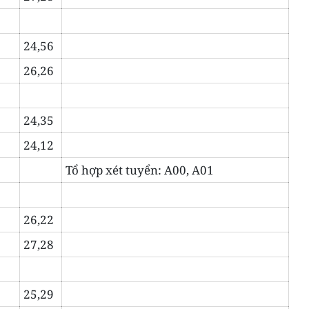
24,56
26,26
24,35
24,12
Tổ hợp xét tuyển: A00, A01
26,22
27,28
25,29