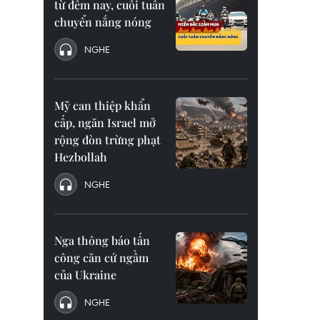
từ đêm nay, cuối tuần
chuyển nắng nóng
NGHE
Mỹ can thiệp khẩn
cấp, ngăn Israel mở
rộng đòn trừng phạt
Hezbollah
NGHE
Nga thông báo tấn
công căn cứ ngầm
của Ukraine
NGHE