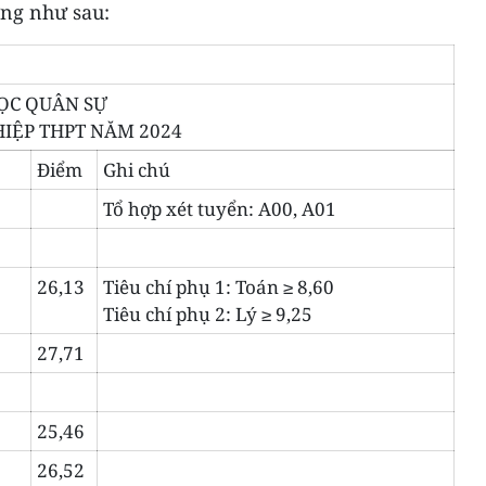
ờng như sau:
HỌC QUÂN SỰ
HIỆP THPT NĂM 2024
Điểm
Ghi chú
Tổ hợp xét tuyển: A00, A01
26,13
Tiêu chí phụ 1: Toán ≥ 8,60
Tiêu chí phụ 2: Lý ≥ 9,25
27,71
25,46
26,52