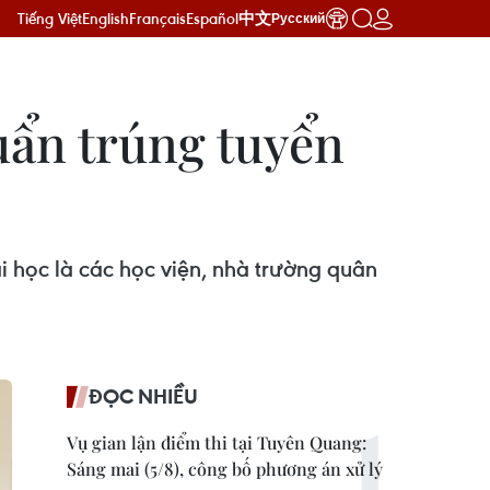
Tiếng Việt
English
Français
Español
中文
Русский
uẩn trúng tuyển
 học là các học viện, nhà trường quân
ĐỌC NHIỀU
Vụ gian lận điểm thi tại Tuyên Quang:
Sáng mai (5/8), công bố phương án xử lý