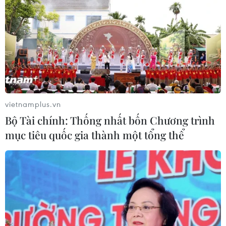
06/08/2026 04:37
Cảnh báo lũ quét, sạt lở đất ở 8 tỉnh
khu vực Bắc Bộ và Thanh Hóa
06/08/2026 03:47
vietnamplus.vn
Xem thêm
Bộ Tài chính: Thống nhất bốn Chương trình
mục tiêu quốc gia thành một tổng thể
CƠ QUAN CHỦ QUẢN: THÔNG TẤN XÃ VIỆT NAM
Tổng Biên tập: TRẦN TIẾN DUẨN
Phó Tổng Biên tập: NGUYỄN THỊ TÁM, KHÚC THANH