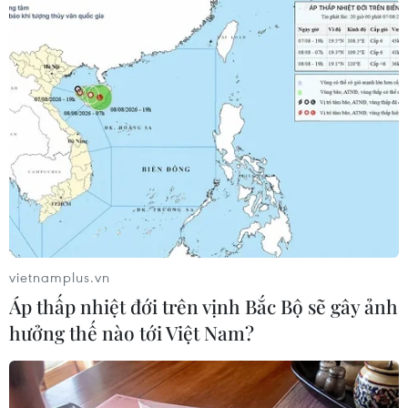
#Tây Nguyên
#Nam Bộ
#Đà Nẵng
#Không khí lạnh
Theo dõi VietnamPlus
vietnamplus.vn
Áp thấp nhiệt đới trên vịnh Bắc Bộ sẽ gây ảnh
TIN CÙNG CHUYÊN MỤC
hưởng thế nào tới Việt Nam?
Áp thấp nhiệt đới trên vịnh Bắc Bộ sẽ
gây ảnh hưởng thế nào tới Việt Nam?