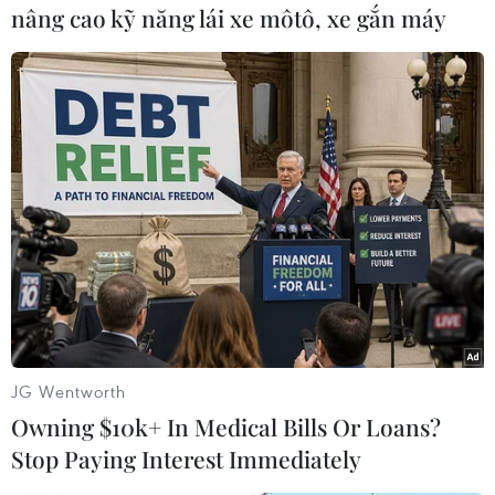
đến đông bắc cấp 2-3. Nhiệt độ thấp nhất từ 22
nâng cao kỹ năng lái xe môtô, xe gắn máy
đến 25 độC, nhiệt độ cao nhất từ 30 đến 33 độ
C./.
Lý Thanh Hương (TTXVN/Vietnam+)
JG Wentworth
Owning $10k+ In Medical Bills Or Loans?
Stop Paying Interest Immediately