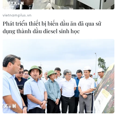
Lực lượng Houthi tấn công quân đội
Yemen, ít nhất 45 binh sỹ thương
vietnamplus.vn
vong
Phát triển thiết bị biến dầu ăn đã qua sử
06/08/2026 23:57
dụng thành dầu diesel sinh học
Xung đột Israel-Hamas: Ít nhất 300
trẻ em thiệt mạng trong 300 ngày
qua
06/08/2026 22:56
Iran và Oman thống nhất mở lại eo
biển Hormuz trong 60 ngày
06/08/2026 12:25