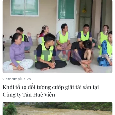
Hormuz
05/08/2026 22:43
Houthi bị nghi đứng sau vụ
tấn công đánh chìm tàu hàng Ấn Độ
trên Biển Đỏ
05/08/2026 15:29
Israel và Liban không đạt tiến triển
trong ngày đàm phán đầu tiên
vietnamplus.vn
05/08/2026 15:01
Khởi tố 19 đối tượng cướp giật tài sản tại
Công ty Tân Huê Viên
Xung đột tại Trung Đông: Tàu hàng
Ấn Độ bị đánh chìm trên Biển Đỏ