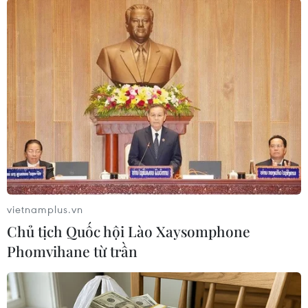
#Dải Gaza
#Hamas
#viện trợ
#Không quân Israel
#Hamas đàm phán
#đàm phán Israel Hamas
vietnamplus.vn
Israel
Palestine
Chủ tịch Quốc hội Lào Xaysomphone
Phomvihane từ trần
Theo dõi VietnamPlus