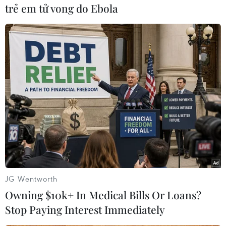
trẻ em tử vong do Ebola
Phá hủy địa đạo,
Israel mở đợt truy kích
vào trung tâm đầu não
của Hamas
Đài phát thanh quân đội Israel dẫn các nguồn tin
từ Gaza ngày 2/6 cho biết Lực lượng Phòng vệ
Israel đang triển khai các hoạt động quân sự
quanh khu vực Bệnh viện châu Âu tại thành phố
Khan Yunis.
(Vietnam+)
JG Wentworth
Owning $10k+ In Medical Bills Or Loans?
Stop Paying Interest Immediately