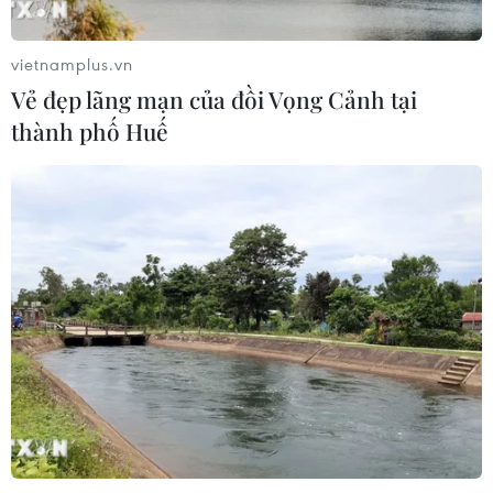
Tổng thống Trump thông báo thời
điểm Mỹ nối lại đàm phán với Iran
vietnamplus.vn
03/08/2026 00:50
Vẻ đẹp lãng mạn của đồi Vọng Cảnh tại
thành phố Huế
Xem thêm
CƠ QUAN CHỦ QUẢN: THÔNG TẤN XÃ VIỆT NAM
Tổng Biên tập: TRẦN TIẾN DUẨN
Phó Tổng Biên tập: NGUYỄN THỊ TÁM, KHÚC THANH
THỦY