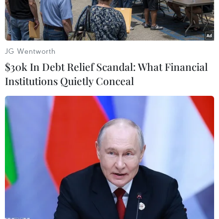
JG Wentworth
$30k In Debt Relief Scandal: What Financial
Institutions Quietly Conceal
Cảnh đổ nát sau các cuộc không kích của Israel xuống thành
phố Gaza ngày 31/5/2025. (Ảnh: THX/TTXVN)
Quân đội Israel ngày 3/6 ra tuyên bố cho biết
Không quân nước này hôm 2/6 đã tấn công
hàng chục mục tiêu trên khắp Dải Gaza, nhằm
vào các chiến binh, các tòa nhà, đường hầm và