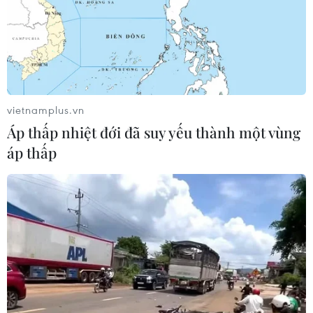
Iran đề xuất thành lập liên minh an
ninh giữa các nước Hồi giáo trong
khu vực
04/08/2026 03:21
vietnamplus.vn
Áp thấp nhiệt đới đã suy yếu thành một vùng
Iran ra điều kiện gì với Mỹ
áp thấp
trước khi mở lại Eo biển Hormuz?
03/08/2026 16:12
Iran tuyên bố chưa đạt đủ điều kiện
để mở lại eo biển Hormuz
03/08/2026 15:59