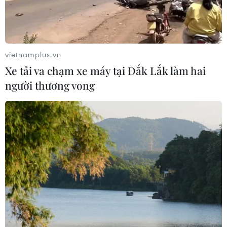
Làn sóng người Israel di cư ra nước
ngoài vẫn ở mức kỷ lục
03/08/2026 11:32
vietnamplus.vn
Xe tải va chạm xe máy tại Đắk Lắk làm hai
người thương vong
Tín hiệu tích cực đối với tiến trình
phục hồi kinh tế của Syria
03/08/2026 07:22
Tổng thống Mỹ: Các bên đạt bước
tiến hướng tới chấm dứt xung đột với
Iran
03/08/2026 06:24