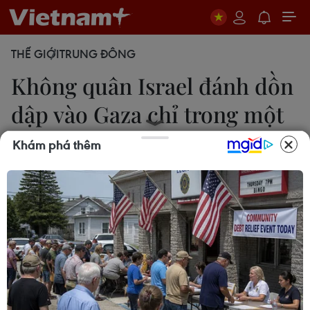
THẾ GIỚI
TRUNG ĐÔNG
Không quân Israel đánh dồn
dập vào Gaza chỉ trong một
ngày
Khám phá thêm
03/06/2025 13:19
Không quân Israel hôm 2/6 đã tấn công hàng
chục mục tiêu trên khắp Dải Gaza, nhằm vào các
chiến binh, các tòa nhà, đường hầm và cơ sở hạ
tầng.