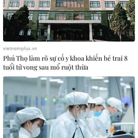
vietnamplus.vn
Phú Thọ làm rõ sự cố y khoa khiến bé trai 8
tuổi tử vong sau mổ ruột thừa
TIN CÙNG CHUYÊN MỤC
Tổng thống Iran nhấn mạnh Tehran
sẽ không bị ép buộc phải đầu hàng
08/08/2026 11:51