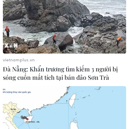
Cố vấn quân sự Iran tiết lộ
sốc, tuyên bố hàng trăm binh sĩ Mỹ
đã thiệt mạng
04/08/2026 15:51
vietnamplus.vn
Liban và Israel nối lại đàm phán trực
Đà Nẵng: Khẩn trương tìm kiếm 3 người bị
tiếp về giải giáp Hezbollah
sóng cuốn mất tích tại bán đảo Sơn Trà
04/08/2026 14:56
Israel và Hội đồng Hòa bình thảo
luận giải giáp vũ khí tại Gaza
04/08/2026 05:06