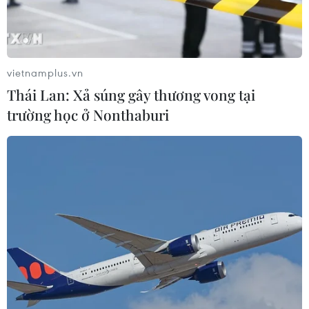
#Hội Xuân núi Bà Đen
#Hương sắc Tây Ninh
#Tết Quý Mão
#du lịch núi Bà Đen
#Tây ninh
vietnamplus.vn
Tây Ninh
Thái Lan: Xả súng gây thương vong tại
trường học ở Nonthaburi
Theo dõi VietnamPlus
TIN LIÊN QUAN