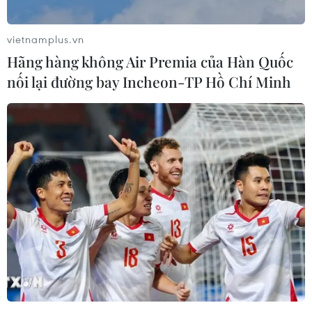
vietnamplus.vn
Hãng hàng không Air Premia của Hàn Quốc
nối lại đường bay Incheon-TP Hồ Chí Minh
Khu Du lịch quốc gia Núi Bà Đen: Điểm
đến tâm linh hấp dẫn du khách
27/10/2020 07:06
Núi Bà Đen ở tỉnh Tây Ninh từ lâu đã là một danh thắng
nổi tiếng và được coi là “Nóc nhà Đông Nam Bộ” với
quần thể di tích văn hóa lịch sử, những điểm du lịch tâm
linh.