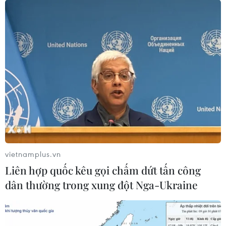
Tây Ninh miễn phí tham quan Khu du lịch
núi Bà Đen trong năm 2022
28/12/2021 09:41
Việc miễn phí tham quan núi Bà Đen nhằm kích cầu du
lịch, chia sẻ khó khăn với khách tham quan và doanh
nghiệp bị ảnh hưởng, tác động của đại dịch COVID-19.
vietnamplus.vn
Liên hợp quốc kêu gọi chấm dứt tấn công
dân thường trong xung đột Nga-Ukraine