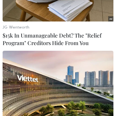
JG Wentworth
$15k In Unmanageable Debt? The "Relief
Program" Creditors Hide From You
Biểu diễn nghệ thuật tại lễ khai mạc Hội Xuân núi Bà Đen năm
Quý Mão 2023. (Ảnh: Thanh Tân/TTXVN)
Theo Sở Văn hóa, Thể thao và Du lịch tỉnh Tây
Ninh, tính từ ngày 19/1 đến 31/1 (tức từ 28 Tết
đến mùng 10 Tết Quý Mão 2023), Khu Di tích