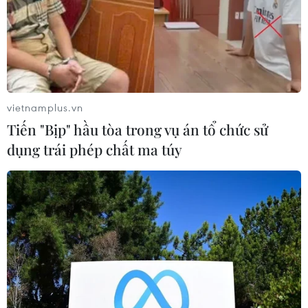
vietnamplus.vn
Tiến "Bịp" hầu tòa trong vụ án tổ chức sử
dụng trái phép chất ma túy