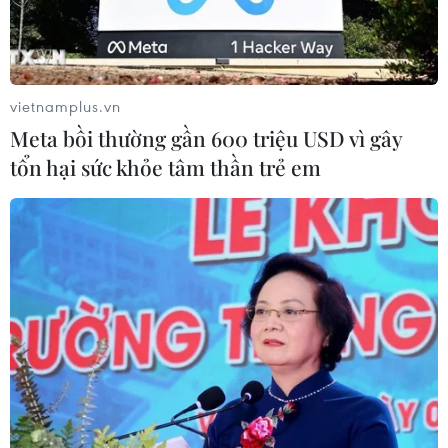
vietnamplus.vn
Meta bồi thường gần 600 triệu USD vì gây
tổn hại sức khỏe tâm thần trẻ em