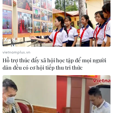
Khám phá điểm đến tuyệt đẹp ở
vietnamplus.vn
Tây Ninh cùng Á hậu Hoàng My
Hỗ trợ thúc đẩy xã hội học tập để mọi người
07/07/2022 06:56
dân đều có cơ hội tiếp thu tri thức
Á hậu Hoàng My vừa có chuyến tham quan, quảng bá
những điểm đến nổi tiếng tại tỉnh Tây Ninh. Trong suốt
hành trình đặc biệt này, Hoàng My không khỏi thích thú
trước cảnh sắc, con người nơi đây.