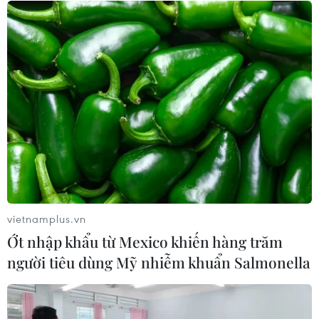
Khai mạc Festival Biển Khánh Hòa
2026 với chủ đề “Sắc màu Đại
dương”
17/07/2026 14:24
Hàng loạt sự kiện nổi
bật tại Festival Biển Khánh Hòa năm
2026
17/07/2026 02:41
Lễ hội Yến sào Khánh Hòa tôn vinh
vietnamplus.vn
tinh hoa ẩm thực và giá trị di sản
Ớt nhập khẩu từ Mexico khiến hàng trăm
16/07/2026 13:49
người tiêu dùng Mỹ nhiễm khuẩn Salmonella
Đội Bồ Đào Nha xuất sắc giành ngôi