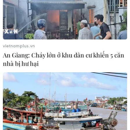
04/08/2026 14:13
Đặc sắc lễ hội nghệ thuật dân
gian tại Kyrgyzstan
03/08/2026 05:45
vietnamplus.vn
An Giang: Cháy lớn ở khu dân cư khiến 5 căn
Độc đáo nghi lễ rước Lệnh Ông Sanh
nhà bị hư hại
tại Lễ hội Cầu ngư Phan Thiết
02/08/2026 04:44
Lễ hội Cầu ngư Phan Thiết mang
đậm nét văn hóa của ngư dân vùng
biển Lâm Đồng
01/08/2026 14:15