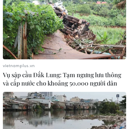
bền vững
07/08/2026 03:04
Xã Tây Giang khai mạc Ngày hội văn
hóa Cơ Tu lần thứ 1
06/08/2026 10:38
vietnamplus.vn
Độc đáo Lễ hội đuốc tại tỉnh
Vụ sập cầu Đắk Lung: Tạm ngưng lưu thông
Tứ Xuyên của Trung Quốc
và cấp nước cho khoảng 50.000 người dân
06/08/2026 04:33
Làng cổ tại Trung Quốc lung
linh trong lễ diễu hành đèn lồng cá
06/08/2026 04:11