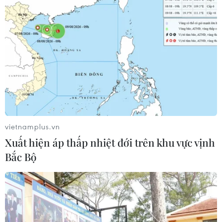
Tây Ninh: Tượng Phật Bà bằng đồng với
những kỷ lục vô tiền khoáng hậu
27/02/2022 07:02
Tượng Phật núi Bà Đen tại Tây Ninh đã xác lập 2 kỷ lục
gồm Tượng Phật Bà bằng đồng cao nhất Việt Nam và
Tượng Phật Bà bằng đồng cao nhất châu Á tọa lạc trên
vietnamplus.vn
đỉnh núi.
Xuất hiện áp thấp nhiệt đới trên khu vực vịnh
Bắc Bộ