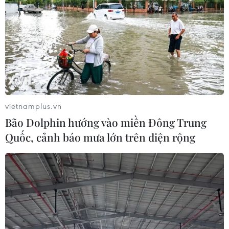
Nhật Bản, thúc đẩy hợp tác hướng tới
tương lai bền vững
09/07/2026 15:21
Xem thêm
vietnamplus.vn
Bão Dolphin hướng vào miền Đông Trung
Quốc, cảnh báo mưa lớn trên diện rộng
CƠ QUAN CHỦ QUẢN: THÔNG TẤN XÃ VIỆT NAM
Tổng Biên tập: TRẦN TIẾN DUẨN
Phó Tổng Biên tập: NGUYỄN THỊ TÁM, KHÚC THANH
THỦY
Sở hữu trí tuệ
Quy định sử dụng