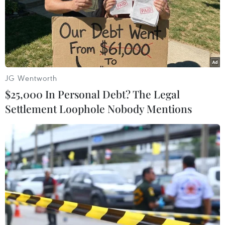
cho các tay máy chuyên và không chuyên. Có lẽ
cũng bởi vậy mà đỉnh núi này còn có tên là Vân
Sơn./.
(Vietnam+)
JG Wentworth
$25,000 In Personal Debt? The Legal
Settlement Loophole Nobody Mentions