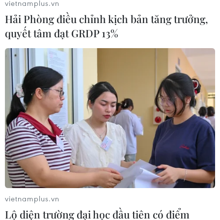
vietnamplus.vn
Hải Phòng điều chỉnh kịch bản tăng trưởng,
quyết tâm đạt GRDP 13%
Vượt qua đảo Guam, bão Mawar hướng về
Philippines và Đài Loan
25/05/2023 12:35
vietnamplus.vn
Sau khi tràn qua đảo Guam với sức gió lên đến 110
Lộ diện trường đại học đầu tiên có điểm