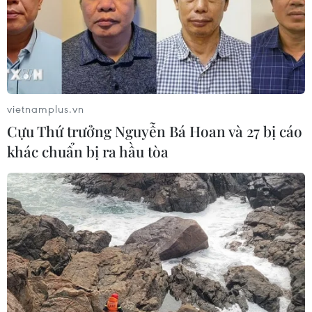
vietnamplus.vn
Cựu Thứ trưởng Nguyễn Bá Hoan và 27 bị cáo
khác chuẩn bị ra hầu tòa