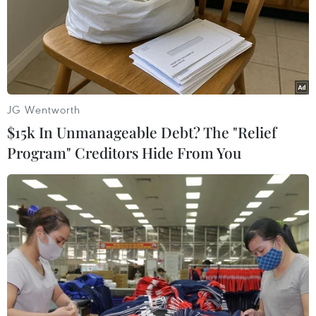
#Dự báo khí tượng thủy văn
Theo dõi VietnamPlus
JG Wentworth
$15k In Unmanageable Debt? The "Relief
Program" Creditors Hide From You
TIN LIÊN QUAN