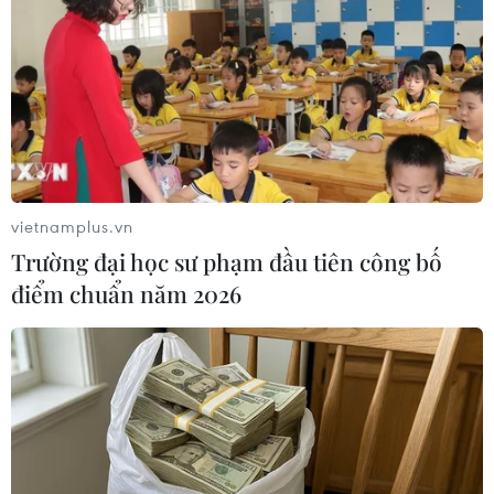
nhất 31-34 độ C, có nơi trên 34 độ C./.
(TTXVN/Vietnam+)
vietnamplus.vn
Trường đại học sư phạm đầu tiên công bố
điểm chuẩn năm 2026
#Thời tiết
#Nhiệt độ
#Mưa rào