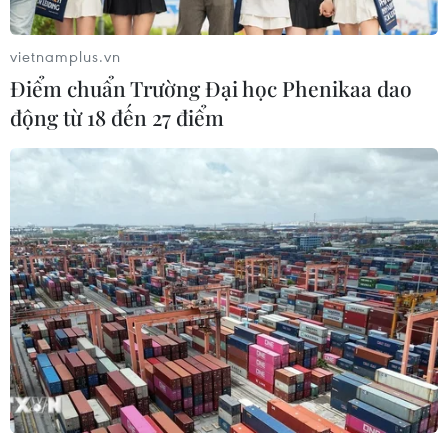
vietnamplus.vn
Điểm chuẩn Trường Đại học Phenikaa dao
động từ 18 đến 27 điểm
Liệu bạn có thể thực sự nấu chín thức ăn
tại nơi nóng nhất Trái Đất?
25/05/2023 09:35
Tổ chức Khí tượng Thế giới (WMO) xác nhận nhiệt độ
54 độ C vào năm 2020 tại Thung lũng Chết là nhiệt độ
cao nhất được ghi lại một cách đáng tin cậy từ trước tới
nay.