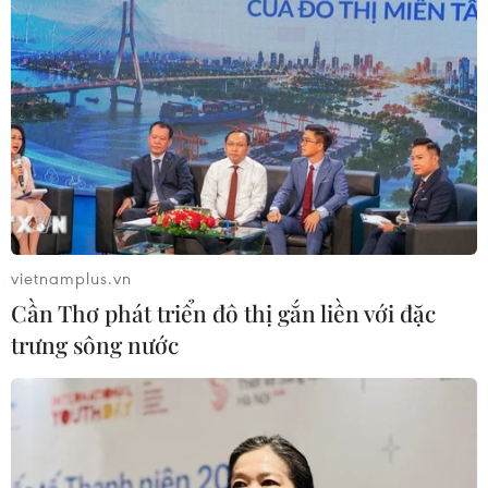
Liên hợp quốc nối lại đàm phán về hiệp
ước chấm dứt ô nhiễm nhựa
25/05/2023 22:02
Vòng đàm phán mới diễn ra từ ngày 29/5-2/6 tại Paris
(Pháp) diễn ra sau vòng đàm phán kỹ thuật tại Uruguay
vào tháng 11/2022, đánh dấu giai đoạn thứ hai trong
năm giai đoạn đàm phán.
vietnamplus.vn
Cần Thơ phát triển đô thị gắn liền với đặc
trưng sông nước