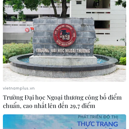
25/05/2023 12:37
Ông Jeremy Fewtrell, quyền Giám đốc Cơ quan Cứu
hỏa và Cứu hộ bang New South Wales, cho biết lực
lượng cứu hỏa đã dập tắt phần lớn đám cháy và không
ghi nhận thương vong nghiêm trọng nào.
vietnamplus.vn
Trường Đại học Ngoại thương công bố điểm
chuẩn, cao nhất lên đến 29,7 điểm