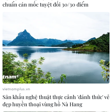
km/h, bão Mawar đang hướng đến Philippines và Đài
chuẩn cán mốc tuyệt đối 30/30 điểm
Loan (Trung Quốc), với sức gió lên tới 240 km/h.
vietnamplus.vn
Sân khấu nghệ thuật thực cảnh 'đánh thức' vẻ
Từng bước khống chế vụ cháy lớn tại
đẹp huyền thoại vùng hồ Nà Hang
thành phố Sydney của Australia