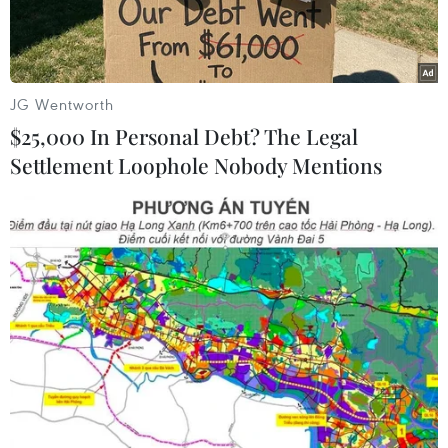
50mm.
JG Wentworth
$25,000 In Personal Debt? The Legal
Settlement Loophole Nobody Mentions
Chiều và tối 26/5, Bắc Bộ có mưa rào rải rác. (Ảnh: Lê Minh
Sơn/Vietnam+)
Theo Trung tâm Dự báo khí tượng thủy văn
Quốc gia, sáng 26/5, mây dông đang phát triển