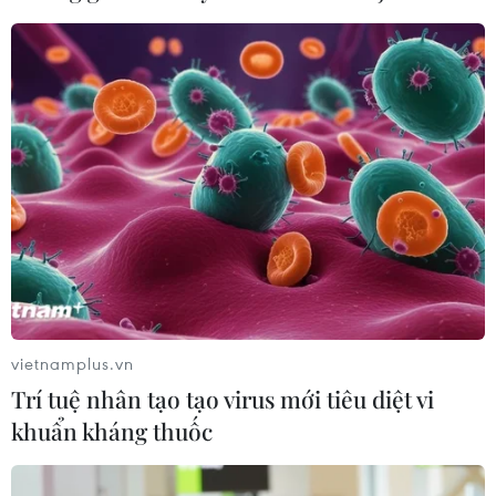
rừng tại Vườn Quốc gia Núi Bromo
07/08/2026 10:56
Thụy Sĩ khó đạt mục tiêu giảm phát
thải khí nhà kính vào năm 2030
07/08/2026 09:42
Bão Dolphin càn quét các đảo miền
Nam Nhật Bản, sân bay Okinawa
phải đóng cửa
vietnamplus.vn
07/08/2026 09:10
Trí tuệ nhân tạo tạo virus mới tiêu diệt vi
khuẩn kháng thuốc
Từ ngày 9/8, cảnh báo nắng nóng
diện rộng ở khu vực Bắc Bộ và Trung