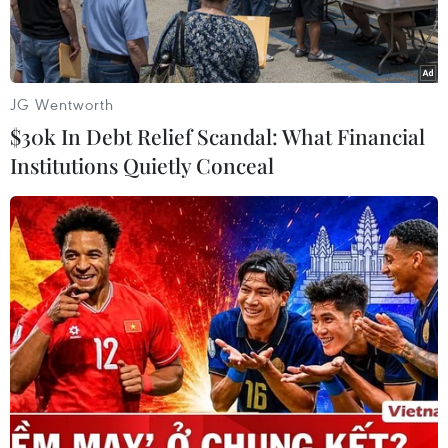
JG Wentworth
$30k In Debt Relief Scandal: What Financial
Institutions Quietly Conceal
Ngành Y tế Đắk Lắk tổ chức diễn tập xử lý tình huống khi có
bệnh nhân nghi nhiễm và nhiễm COVID-19. (Ảnh: Tuấn
Anh/TTXVN)
Liên quan đến thông tin tỉnh Đắk Lắk tiếp nhận
công dân Việt Nam từ vùng có dịch về nước và