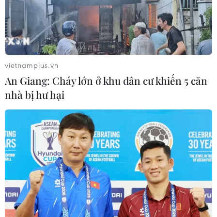
cho thấy bệnh nhân âm tính nCoV nên phía bệnh viện
đã cho bệnh nhân xuất viện vào chiều 28/1.
vietnamplus.vn
An Giang: Cháy lớn ở khu dân cư khiến 5 căn
nhà bị hư hại
Giám sát đoàn khách 64 người tại cơ sở
lưu trú ở Thành phố Hồ Chí Minh