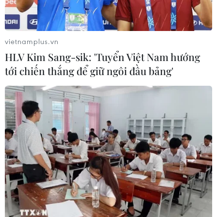
08/02/2020 01:50
Tổng số hành khách được nhập cảnh là 64 người, gồm
62 người quốc tịch Trung Quốc có thị thực đến Việt Nam
vietnamplus.vn
lao động, đầu tư... và 2 người quốc tịch Việt Nam.
HLV Kim Sang-sik: 'Tuyển Việt Nam hướng
tới chiến thắng để giữ ngôi đầu bảng'