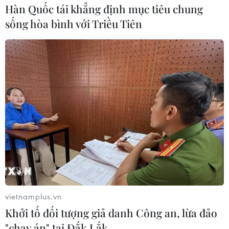
Hàn Quốc tái khẳng định mục tiêu chung
sống hòa bình với Triều Tiên
Dịch nCoV: Chủ động phòng chống dịch
bệnh, kiểm soát tốt tình hình
11/02/2020 22:37
Ngay trong ngày trở lại trường học, Đại học Kiên Giang
phát miễn phí cho học sinh 4.500 khẩu trang y tế, 5.000
chai nước uống được khử trùng; lắp đặt 120 bình khử
trùng tay...
vietnamplus.vn
Khởi tố đối tượng giả danh Công an, lừa đảo
"chạy án" tại Đắk Lắk