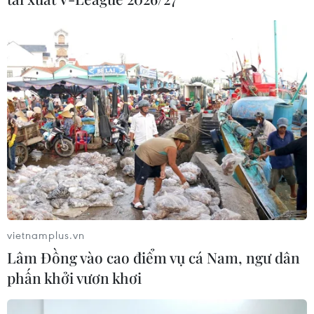
thương tích giai đoạn 2026-2030
04/08/2026 07:41
Hệ thống y tế đa cực, đưa y tế đến
gần dân
04/08/2026 04:55
Bộ Y tế đề xuất 8 nhóm chính sách
trong sửa đổi Luật hiến, ghép mô,
tạng
vietnamplus.vn
03/08/2026 14:44
Lâm Đồng vào cao điểm vụ cá Nam, ngư dân
phấn khởi vươn khơi
Quảng Ninh chấm dứt cơ sở giết mổ
động vật không đủ điều kiện trước