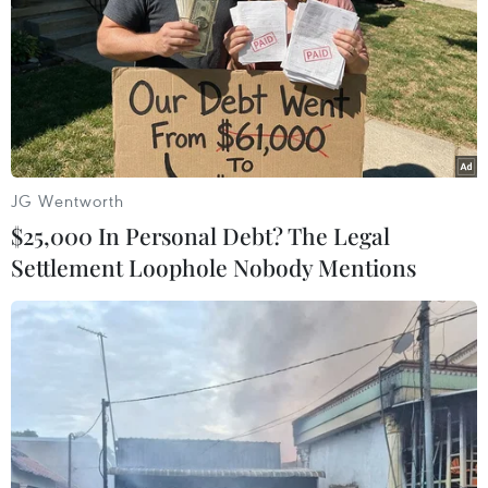
JG Wentworth
$25,000 In Personal Debt? The Legal
Settlement Loophole Nobody Mentions
Bắc Giang: Bệnh nhân người Trung Quốc
âm tính với virus corona
29/01/2020 08:04
Kết quả xét nghiệm của Viện Vệ sinh dịch tễ Trung ương