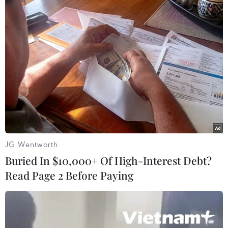
#COVID-19
#Đắk Lắk
#Virus corona
#Vùng dịch
#Công dân Việt Nam
Đắk Lắk
Theo dõi VietnamPlus
JG Wentworth
Buried In $10,000+ Of High-Interest Debt?
Read Page 2 Before Paying
TIN LIÊN QUAN