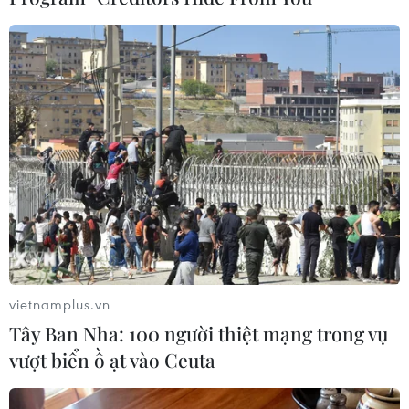
(TTXVN/Vietnam+)
vietnamplus.vn
Tây Ban Nha: 100 người thiệt mạng trong vụ
vượt biển ồ ạt vào Ceuta