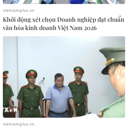
luật./.
vietnamplus.vn
(TTXVN/Vietnam+)
Khởi động xét chọn Doanh nghiệp đạt chuẩn
văn hóa kinh doanh Việt Nam 2026
#Vi phạm quy định
#công trình xây dựng
vietnamplus.vn
#u minh thượng
#bản vẽ thi công
An Giang