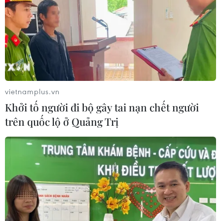
04/04/2023 12:05
Đến sáng 4/4, ông Nguyễn Hồng Sơn đã thuê máy
móc, nhân công tiến hành tháo dỡ công trình xây dựng
trái phép, toàn bộ phần mái ngói, cột kèo, trụ khung
ngôi nhà gỗ đã được tháo dỡ hoàn toàn.
vietnamplus.vn
Khởi tố người đi bộ gây tai nạn chết người
trên quốc lộ ở Quảng Trị