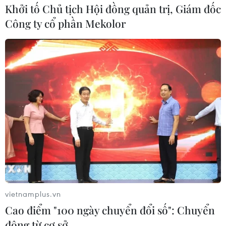
Khởi tố Chủ tịch Hội đồng quản trị, Giám đốc
Kiên Giang
Công ty cổ phần Mekolor
Theo dõi VietnamPlus
TIN LIÊN QUAN
vietnamplus.vn
Cao điểm "100 ngày chuyển đổi số": Chuyển
động từ cơ sở