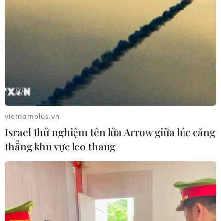
tổng số tiền hơn 1 tỷ đồng.
vietnamplus.vn
Israel thử nghiệm tên lửa Arrow giữa lúc căng
thẳng khu vực leo thang
Quảng Ngãi tháo dỡ tòa nhà gỗ lớn xây
dựng trái phép trên đất lúa