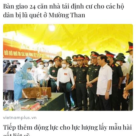
Bàn giao 24 căn nhà tái định cư cho các hộ
đường Vành đai 1 đoạn Hoàng Cầu-
dân bị lũ quét ở Mường Than
Voi Phục
06/08/2026 09:07
Khởi tố Chủ tịch Hội đồng quản trị,
Giám đốc Công ty cổ phần Mekolor
06/08/2026 09:06
Đồng Nai yêu cầu đẩy nhanh tiến độ
dự án kết nối vùng, sân bay Long
Thành
06/08/2026 09:05
vietnamplus.vn
Tiếp thêm động lực cho lực lượng lấy mẫu hài
Toàn cảnh vụ sai phạm điểm
cốt liệt sỹ