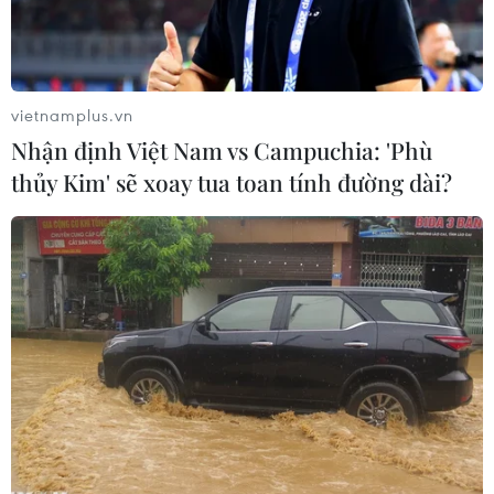
trọng."
vietnamplus.vn
Nhận định Việt Nam vs Campuchia: 'Phù
thủy Kim' sẽ xoay tua toan tính đường dài?
10 bị can bị bắt tạm giam. (Ảnh: TTXVN phát)
Ngày 10/11, Cơ quan Cảnh sát Điều tra, Công an
tỉnh Kiên Giang cho biết vừa khởi tố 14 bị can
do liên quan đến sai phạm trong dự án xây