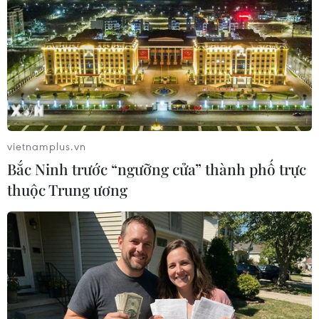
(Vietnam+)
vietnamplus.vn
Bắc Ninh trước “ngưỡng cửa” thành phố trực
thuộc Trung ương
#kính viễn vọng
#không gian
#Hubble
#hố đen