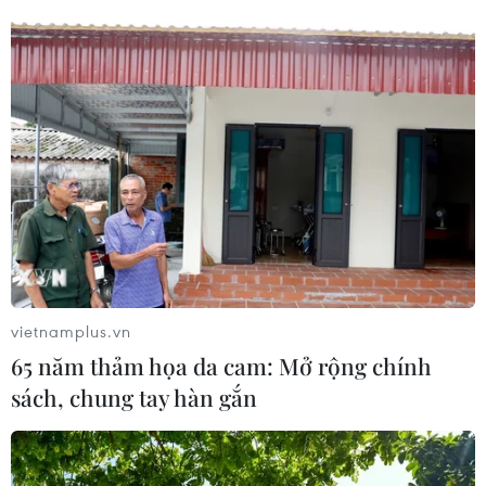
04/05/2023 02:34
Quá trình tạo ra bức xạ vô cùng lớn làm AGN trở thành
nguồn phát bức xạ mạnh nhất trong vũ trụ với độ sáng
tương đương với bức xạ của hàng tỷ ngôi sao phát ra
từ một vùng chỉ bằng hệ Mặt Trời.
vietnamplus.vn
65 năm thảm họa da cam: Mở rộng chính
sách, chung tay hàn gắn