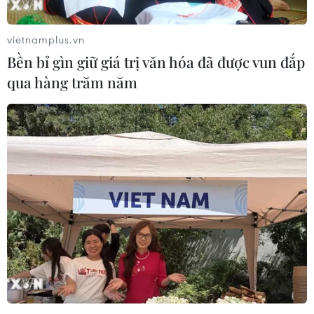
vietnamplus.vn
Bền bỉ gìn giữ giá trị văn hóa đã được vun đắp
qua hàng trăm năm
Hình ảnh đầu tiên của hố đen vũ trụ được
công nghệ AI tái hiện
14/04/2023 06:43
Để tạo ra hình ảnh đầu tiên của hố đen vũ trụ được
chụp cách đây 4 năm, các nhà nghiên cứu đã dùng một
mạng lưới kính viễn vọng vô tuyến để thu thập dữ liệu
về ánh sáng và khí xoáy.