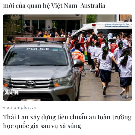
khoảng 54 triệu năm ánh sáng và có khối lượng gấp
mới của quan hệ Việt Nam-Australia
6,5 tỷ lần khối lượng Mặt Trời.
vietnamplus.vn
Thái Lan xây dựng tiêu chuẩn an toàn trường
Kính viễn vọng Hubble chụp được ảnh
học quốc gia sau vụ xả súng
thiên hà tương tác cực sáng