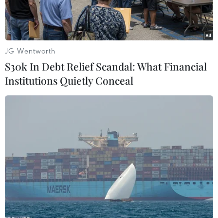
JG Wentworth
$30k In Debt Relief Scandal: What Financial
Institutions Quietly Conceal
Cụm sao Messier 4, nơi kính Hubble phát hiện hố đen mới.
(Nguồn: Live Science)
Kính viễn vọng không gian Hubble có thể đã
tìm ra dấu vết một hố đen hiếm gặp, đang ẩn
náu tại Dải Ngân hà.
Hố đen này nằm cách Trái đất khoảng 6.000
năm ánh sáng, tại vùng lõi của cụm sao Messier