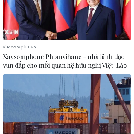
vietnamplus.vn
Xaysomphone Phomvihane - nhà lãnh đạo
vun đắp cho mối quan hệ hữu nghị Việt-Lào