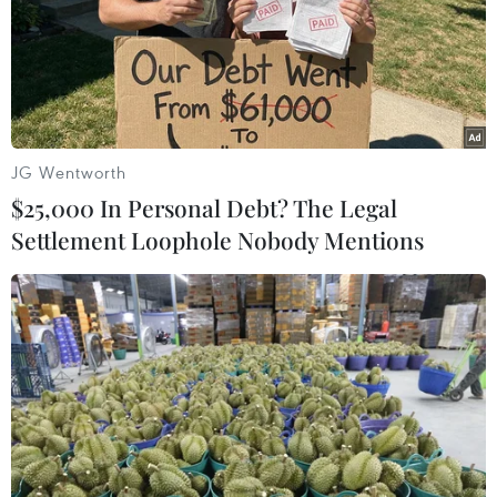
Theo dõi VietnamPlus
JG Wentworth
$25,000 In Personal Debt? The Legal
Settlement Loophole Nobody Mentions
TIN LIÊN QUAN