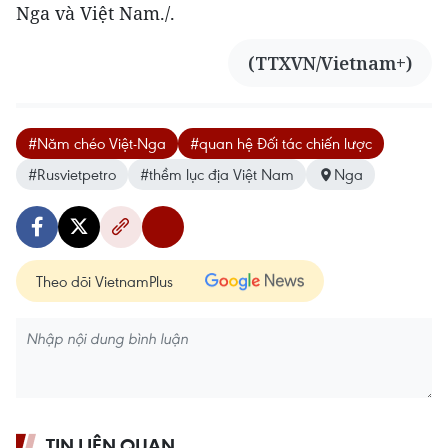
Nga và Việt Nam./.
(TTXVN/Vietnam+)
#Năm chéo Việt-Nga
#quan hệ Đối tác chiến lược
#Rusvietpetro
#thềm lục địa Việt Nam
Nga
Theo dõi VietnamPlus
TIN LIÊN QUAN