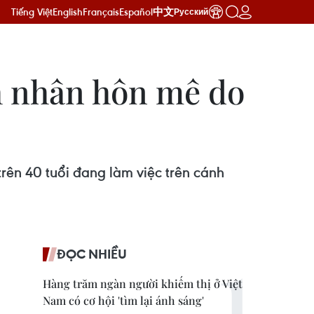
Tiếng Việt
English
Français
Español
中文
Русский
h nhân hôn mê do
rên 40 tuổi đang làm việc trên cánh
ĐỌC NHIỀU
Hàng trăm ngàn người khiếm thị ở Việt
Nam có cơ hội 'tìm lại ánh sáng'