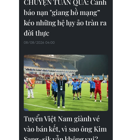
CHUYỆN TUẦN QUA: Cảnh
báo nạn "giang hồ mạng”
kéo những hệ lụy ảo tràn ra
đời thực
08/08/2026 04:00
Tuyển Việt Nam giành vé
vào bán kết, vì sao ông Kim
Sang-sik vẫn không vui?