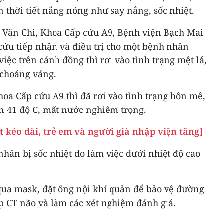
n thời tiết nắng nóng như say nắng, sốc nhiệt.
 Văn Chi, Khoa Cấp cứu A9, Bệnh viện Bạch Mai
cứu tiếp nhận và điều trị cho một bệnh nhân
iệc trên cánh đồng thì rơi vào tình trạng mệt lả,
 choáng váng.
a Cấp cứu A9 thì đã rơi vào tình trạng hôn mê,
ên 41 độ C, mất nước nghiêm trọng.
t kéo dài, trẻ em và người già nhập viện tăng]
hân bị sốc nhiệt do làm việc dưới nhiệt độ cao
ua mask, đặt ống nội khí quản để bảo vệ đường
hụp CT não và làm các xét nghiệm đánh giá.