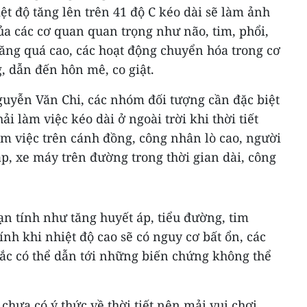
ệt độ tăng lên trên 41 độ C kéo dài sẽ làm ảnh
a các cơ quan quan trọng như não, tim, phổi,
 tăng quá cao, các hoạt động chuyển hóa trong cơ
g, dẫn đến hôn mê, co giật.
guyễn Văn Chi, các nhóm đối tượng cần đặc biệt
 làm việc kéo dài ở ngoài trời khi thời tiết
 việc trên cánh đồng, công nhân lò cao, người
ạp, xe máy trên đường trong thời gian dài, công
n tính như tăng huyết áp, tiểu đường, tim
nh khi nhiệt độ cao sẽ có nguy cơ bất ổn, các
c có thể dẫn tới những biến chứng không thể
chưa có ý thức về thời tiết nên mải vui chơi,