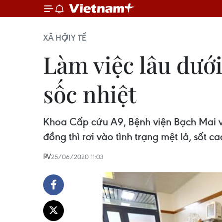
XÃ HỘI
Y TẾ
Làm việc lâu dướ
sốc nhiệt
Khoa Cấp cứu A9, Bệnh viện Bạch Mai vừ
đồng thì rơi vào tình trạng mệt lả, sốt 
PV
25/06/2020 11:03