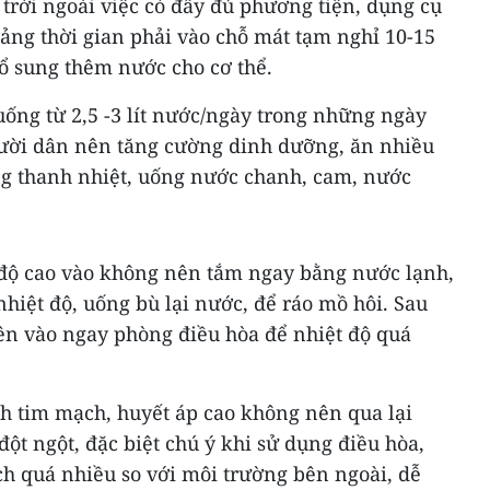
trời ngoài việc có đầy đủ phương tiện, dụng cụ
ảng thời gian phải vào chỗ mát tạm nghỉ 10-15
bổ sung thêm nước cho cơ thể.
ống từ 2,5 -3 lít nước/ngày trong những ngày
ười dân nên tăng cường dinh dưỡng, ăn nhiều
ụng thanh nhiệt, uống nước chanh, cam, nước
độ cao vào không nên tắm ngay bằng nước lạnh,
nhiệt độ, uống bù lại nước, để ráo mồ hôi. Sau
n vào ngay phòng điều hòa để nhiệt độ quá
h tim mạch, huyết áp cao không nên qua lại
ột ngột, đặc biệt chú ý khi sử dụng điều hòa,
ch quá nhiều so với môi trường bên ngoài, dễ