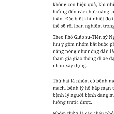
không còn hiệu quả, khi nhi
hưởng đến các chức năng củ
thận. Đặc biệt khi nhiệt độ
thể sẽ rối loạn nghiêm trọn
Theo Phó Giáo sư-Tiến sỹ N
lưu ý gồm nhóm bắt buộc phải
nắng nóng như nông dân làm
tham gia giao thông đi xe đ
nhân xây dựng.
Thứ hai là nhóm có bệnh mạ
mạch, bệnh lý hô hấp mạn tí
bệnh lý người bệnh đang mắ
lường trước được.
Nhóm thứ 3 là các cháu nhỏ 