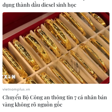
các gia đình ở đó đang phải vật lộn để khôi phục cuộc
dụng thành dầu diesel sinh học
sống sau hậu quả của vụ nổ.
vietnamplus.vn
Chuyển Bộ Công an thông tin 7 cá nhân bán
vàng không rõ nguồn gốc