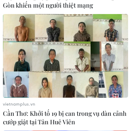
Gòn khiến một người thiệt mạng
#Cảng Beirut
#Vụ nổ kinh hoàng
#Khủng hoảng tồi tệ
#Viện trợ khẩn cấp
#An ninh lương thực
Liban
Theo dõi VietnamPlus
vietnamplus.vn
Cần Thơ: Khởi tố 19 bị can trong vụ dàn cảnh
TIN LIÊN QUAN
cướp giật tại Tân Huê Viên