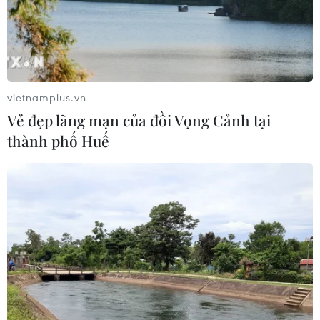
vietnamplus.vn
Vẻ đẹp lãng mạn của đồi Vọng Cảnh tại
thành phố Huế
TIN CÙNG CHUYÊN MỤC
Tổng thống Iran nhấn mạnh Tehran
sẽ không bị ép buộc phải đầu hàng