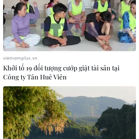
vietnamplus.vn
Khởi tố 19 đối tượng cướp giật tài sản tại
Công ty Tân Huê Viên