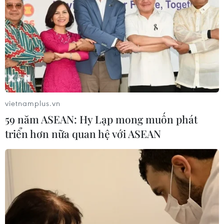
Vụ nổ khiến hơn 200 người thiệt mạng và ít nhất 6.500
người bị thương, là một trong những vụ nổ không liên
quan tới hạt nhân lớn nhất trong lịch sử.
vietnamplus.vn
59 năm ASEAN: Hy Lạp mong muốn phát
triển hơn nữa quan hệ với ASEAN
Hơn 50 container hóa chất nguy hiểm tại