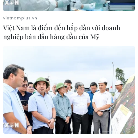
vietnamplus.vn
Việt Nam là điểm đến hấp dẫn với doanh
nghiệp bán dẫn hàng đầu của Mỹ
Lãnh đạo Liban đề nghị thành lập tòa án
quốc tế xử vụ nổ ở cảng Beirut
16/07/2021 00:20
Thủ tướng được chỉ định của Liban Saad al-Hariri đề
nghị có một tòa án quốc tế để xét xử những đối tượng
chịu trách nhiệm về các vụ nổ hóa chất ở cảng Beirut
ngày 4/8/2020.