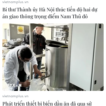
vietnamplus.vn
Bí thư Thành ủy Hà Nội thúc tiến độ hai dự
án giao thông trọng điểm Nam Thủ đô
UNICEF: 1/3 trẻ em vẫn bị sang chấn tâm
lý 1 năm sau vụ nổ cảng Beirut
03/08/2021 13:33
Theo UNICEF, 1 năm sau vụ nổ khủng khiếp tại cảng
vietnamplus.vn
Beirut, cuộc sống của trẻ em vẫn bị tác động sâu sắc,
Phát triển thiết bị biến dầu ăn đã qua sử