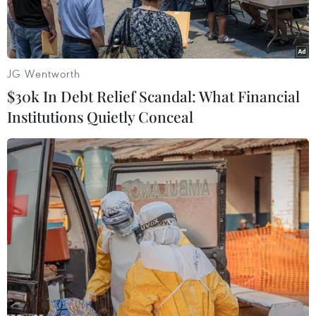
đọc lên.
JG Wentworth
$30k In Debt Relief Scandal: What Financial
Institutions Quietly Conceal
Thân nhân những người thiệt mạng tham gia lễ tưởng niệm các
nạn nhân vụ nổ kinh hoàng tại cảng Beirut 1 năm trước. (Nguồn:
cbc.ca)
Ngày 4/8, hàng nghìn người Liban đã diễu hành
gần Cảng Beirut để tưởng niệm những nạn
nhân đã thiệt mạng trong hai vụ nổ kinh hoàng