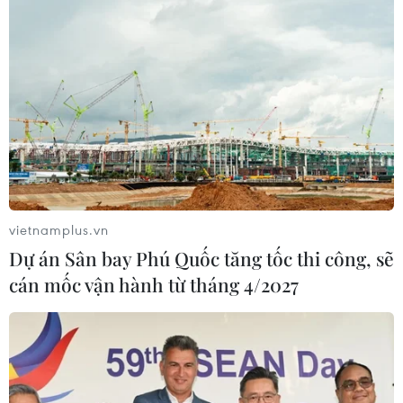
lưu lại cảng Beirut từ năm 2014.
vietnamplus.vn
Dự án Sân bay Phú Quốc tăng tốc thi công, sẽ
cán mốc vận hành từ tháng 4/2027
Vụ nổ tại cảng Beirut: Kết luận của FBI về
lượng phân bón đã phát nổ
30/12/2020 00:11