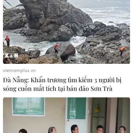
vietnamplus.vn
Đà Nẵng: Khẩn trương tìm kiếm 3 người bị
sóng cuốn mất tích tại bán đảo Sơn Trà