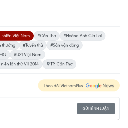
 nhiên Việt Nam
#Cần Thơ
#Hoàng Anh Gia Lai
n thưởng
#Tuyển thủ
#Sân vận động
JMG
#U21 Việt Nam
niên lần thứ VII 2014
TP. Cần Thơ
Theo dõi VietnamPlus
GỬI BÌNH LUẬN