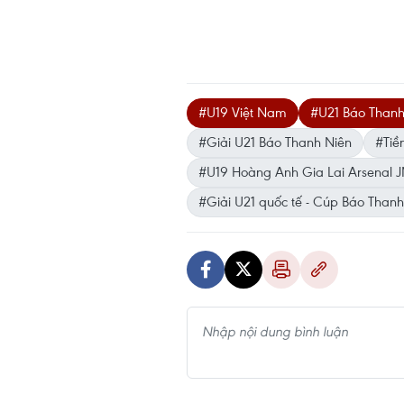
#U19 Việt Nam
#U21 Báo Thanh
#Giải U21 Báo Thanh Niên
#Tiề
#U19 Hoàng Anh Gia Lai Arsenal 
#Giải U21 quốc tế - Cúp Báo Thanh 