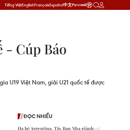
Tiếng Việt
English
Français
Español
中文
Русский
tế - Cúp Báo
gia U19 Việt Nam, giải U21 quốc tế được
ĐỌC NHIỀU
Hạ bệ Argentina, Tây Ban Nha giành