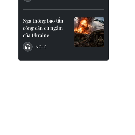
Nga thông báo tấn
công căn cứ ngầm
của Ukraine
NGHE