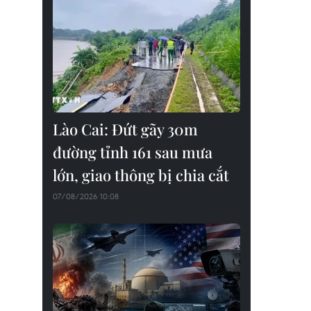
Lào Cai: Đứt gãy 30m
đường tỉnh 161 sau mưa
lớn, giao thông bị chia cắt
07/08/2026 10:08