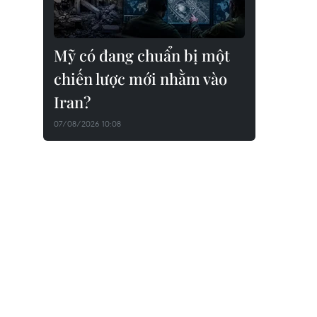
Mỹ có đang chuẩn bị một
chiến lược mới nhằm vào
Iran?
07/08/2026 10:08