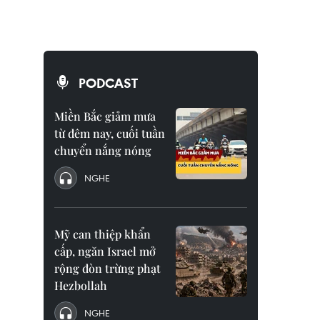
PODCAST
Miền Bắc giảm mưa
từ đêm nay, cuối tuần
chuyển nắng nóng
NGHE
Mỹ can thiệp khẩn
cấp, ngăn Israel mở
rộng đòn trừng phạt
Hezbollah
NGHE