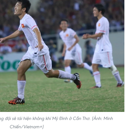
 đội sẽ tái hiện không khí Mỹ Đình ở Cần Thơ. (Ảnh: Minh
Chiến/Vietnam+)