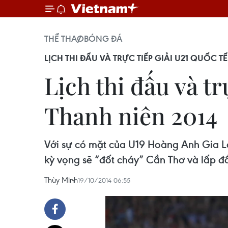
THỂ THAO
BÓNG ĐÁ
LỊCH THI ĐẤU VÀ TRỰC TIẾP GIẢI U21 QUỐC T
Lịch thi đấu và tr
Thanh niên 2014
Với sự có mặt của U19 Hoàng Anh Gia La
kỳ vọng sẽ “đốt cháy” Cần Thơ và lấp đ
Thùy Minh
19/10/2014 06:55