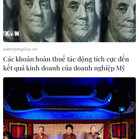
Israel phát triển xét nghiệm máu đơn
giản giúp phát hiện sớm ung thư
phổi
vietnamplus.vn
05/08/2026 03:42
Các khoản hoàn thuế tác động tích cực đến
kết quả kinh doanh của doanh nghiệp Mỹ
Italy có thể tham gia cơ chế xác minh
giải giáp Hezbollah tại Nam Liban
04/08/2026 22:42
Iran-Oman đàm phán thiết lập tuyến
hàng hải mới qua eo biển Hormuz
04/08/2026 22:42