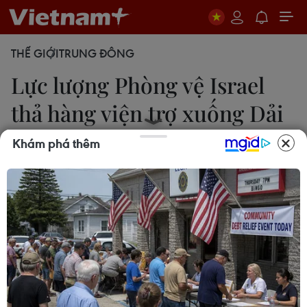
THẾ GIỚI
TRUNG ĐÔNG
Lực lượng Phòng vệ Israel
thả hàng viện trợ xuống Dải
Gaza
Khám phá thêm
Vũ Hội-Phan An
29/02/2024 03:41
Chiến dịch “thả dù” hàng viện trợ xuống Gaza có
sự hỗ trợ từ các máy bay của Các Tiểu vương
quốc Arab Thống nhất (UAE), Jordan, Ai Cập,
Pháp và Mỹ.