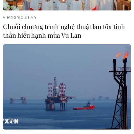
vietnamplus.vn
Chuỗi chương trình nghệ thuật lan tỏa tinh
thần hiếu hạnh mùa Vu Lan
Xung đột Hamas-Israel: WHO quan ngại
về tình trạng nhân đạo ở Dải Gaza
21/02/2024 23:59
Tổng giám đốc Tổ chức Y tế Thế giới Tedros Adhanom
Ghebreyesus nhấn mạnh cần phải có lệnh ngừng bắn
giữa Israel với Hamas, cũng như yêu cầu quyền tiếp
cận không bị cản trở đối với viện trợ quốc tế."