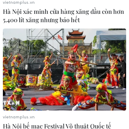
vietnamplus.vn
Mỹ có đang chuẩn bị một
Hà Nội xác minh cửa hàng xăng dầu còn hơn
chiến lược mới nhằm vào Iran?
5.400 lít xăng nhưng báo hết
07/08/2026 10:08
Mỹ can thiệp khẩn cấp, ngăn
Israel mở rộng đòn trừng phạt
Hezbollah
07/08/2026 02:31
Syria: Nổ xe buýt gần thủ đô
Damascus khiến 2 người chết và 13
người bị thương
07/08/2026 00:50
vietnamplus.vn
Hà Nội bế mạc Festival Võ thuật Quốc tế