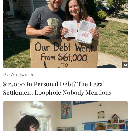
JG Wentworth
$25,000 In Personal Debt? The Legal
Settlement Loophole Nobody Mentions
#Dải Gaza
#Máy bay quân sự
#Xung đột Hamas-Israel
Israel