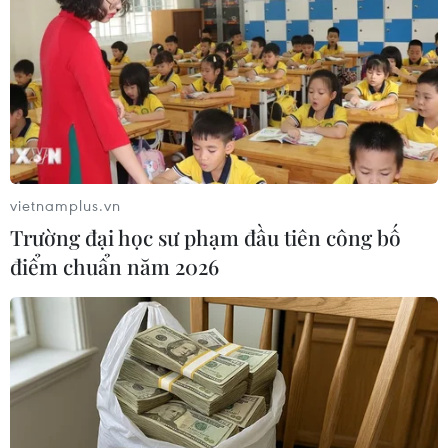
Theo dõi VietnamPlus
XUNG ĐỘT ISRAEL-HAMAS
Xung đột tại Trung Đông: Israel bác kế hoạch
giải giáp Hamas tại Dải Gaza
vietnamplus.vn
Trường đại học sư phạm đầu tiên công bố
Xung đột Israel-Hamas: Ít nhất 300 trẻ em thiệt
mạng trong 300 ngày qua
điểm chuẩn năm 2026
Xung đột Hamas-Israel: Israel chưa chấp thuận
kế hoạch về Dải Gaza
Israel và Hội đồng Hòa bình thảo luận giải giáp
vũ khí tại Gaza
Israel hoài nghi việc Hamas giải giáp theo thỏa