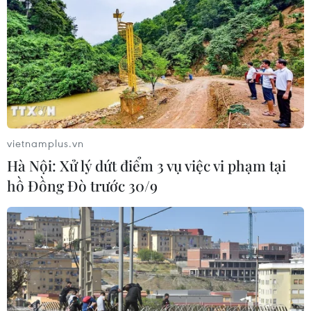
vietnamplus.vn
Hà Nội: Xử lý dứt điểm 3 vụ việc vi phạm tại
hồ Đồng Đò trước 30/9