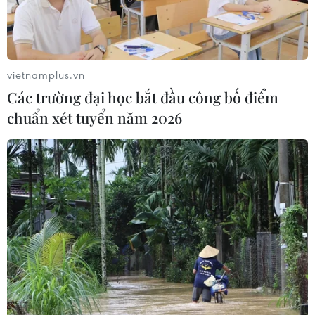
vietnamplus.vn
Các trường đại học bắt đầu công bố điểm
chuẩn xét tuyển năm 2026
TIN CÙNG CHUYÊN MỤC
Xung đột tại Trung Đông: Iran nêu
điều kiện nối lại đàm phán với Mỹ
09/08/2026 15:11