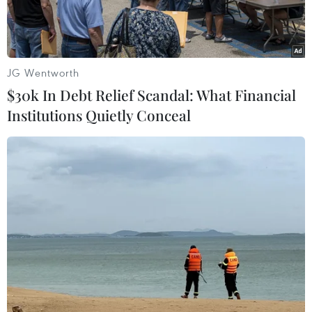
JG Wentworth
$30k In Debt Relief Scandal: What Financial
Institutions Quietly Conceal
Người dân Palestine nhận thức ăn cứu trợ tại Beit Lahia, phía
Bắc Dải Gaza ngày 26/2/2024. (Ảnh: AFP/TTXVN)
Ngày 28/2, Lực lượng Phòng vệ Israel (IDF)
thông báo trong 2 ngày qua, lực lượng này đã sử
dụng máy bay vận chuyển và thả khoảng 160