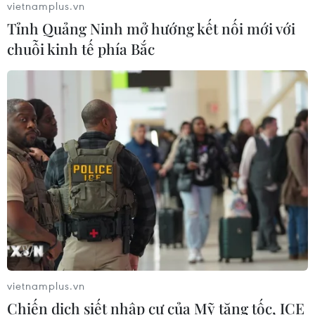
vietnamplus.vn
Làn sóng người Israel di cư ra nước
Tỉnh Quảng Ninh mở hướng kết nối mới với
ngoài vẫn ở mức kỷ lục
chuỗi kinh tế phía Bắc
03/08/2026 11:32
Xem thêm
CƠ QUAN CHỦ QUẢN: THÔNG TẤN XÃ VIỆT NAM
Tổng Biên tập: TRẦN TIẾN DUẨN
Phó Tổng Biên tập: NGUYỄN THỊ TÁM, KHÚC THANH
vietnamplus.vn
THỦY
Chiến dịch siết nhập cư của Mỹ tăng tốc, ICE