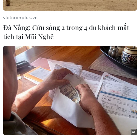
kiện hàng viện trợ gồm thực phẩm và thuốc
men xuống 17 địa điểm dọc theo bờ biển ở phía
vietnamplus.vn
Nam Dải Gaza.
Đà Nẵng: Cứu sống 2 trong 4 du khách mất
Theo phóng viên TTXVN tại Tel Aviv, chiến dịch
tích tại Mũi Nghê
“thả dù” hàng viện trợ xuống Gaza có sự hỗ trợ
từ các máy bay của Các Tiểu vương quốc Arab
Thống nhất (UAE), Jordan, Ai Cập, Pháp và Mỹ.
Các máy bay còn thả hàng xuống khu vực bệnh
viện dã chiến do Jordan thiết lập tại thành phố
Khan Younis.
Hình ảnh video cho thấy hàng nghìn người
Palestine ở phía Nam Dải Gaza đã kéo ra bờ
biển nhặt những gói hàng rơi xuống biển hoặc
rơi xuống các khu dân cư.