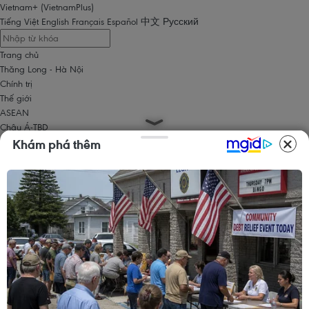
Vietnam+ (VietnamPlus)
Tiếng Việt
English
Français
Español
中文
Русский
Trang chủ
Thăng Long - Hà Nội
Chính trị
Thế giới
ASEAN
Châu Á-TBD
Trung Đông
Khám phá thêm
Châu Âu
Châu Mỹ
Châu Phi
Kinh tế
Kinh doanh
Tài chính
Tín dụng nông thôn
Chứng khoán
Bất động sản
Doanh nghiệp
Thông tin doanh nghiệp