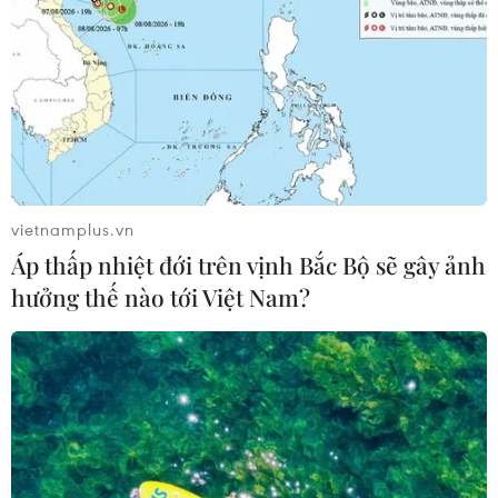
Mỹ can thiệp khẩn cấp, ngăn Israel mở rộng đòn
trừng phạt Hezbollah
07/08/2026 02:31
Syria: Nổ xe buýt gần thủ đô Damascus khiến 2
người chết và 13 người bị thương
07/08/2026 00:50
vietnamplus.vn
Lực lượng Houthi tấn công quân đội Yemen, ít nhất
Áp thấp nhiệt đới trên vịnh Bắc Bộ sẽ gây ảnh
45 binh sỹ thương vong
hưởng thế nào tới Việt Nam?
06/08/2026 23:57
Xung đột Israel-Hamas: Ít nhất 300 trẻ em thiệt
mạng trong 300 ngày qua
06/08/2026 22:56