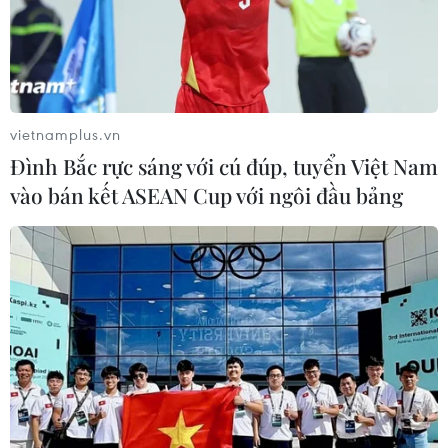
vietnamplus.vn
Đình Bắc rực sáng với cú đúp, tuyển Việt Nam
vào bán kết ASEAN Cup với ngôi đầu bảng