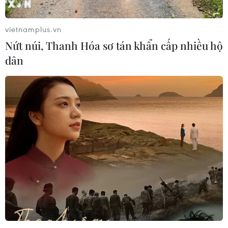
05/08/2026 22:43
vietnamplus.vn
Houthi bị nghi đứng sau vụ tấn công đánh chìm tàu
Nứt núi, Thanh Hóa sơ tán khẩn cấp nhiều hộ
hàng Ấn Độ trên Biển Đỏ
dân
05/08/2026 15:29
Israel và Liban không đạt tiến triển trong ngày đàm
phán đầu tiên
05/08/2026 15:01
Xung đột tại Trung Đông: Tàu hàng Ấn Độ bị đánh
chìm trên Biển Đỏ
05/08/2026 04:40
Israel phát triển xét nghiệm máu đơn giản giúp phát