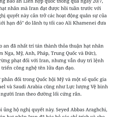
ng Bảo an Liên hợp quốc thông qua ngày 20/7,
hạt nhân mà Iran đạt được hồi tuần trước với
hị quyết này cản trở các hoạt động quân sự của
iới hạn đỏ" do lãnh tụ tối cao Ali Khamenei đưa
 an đã nhất trí tán thành thỏa thuận hạt nhân
m Nga, Mỹ, Anh, Pháp, Trung Quốc và Đức),
trừng phạt đối với Iran, nhưng vẫn duy trì lệnh
 triển công nghệ tên lửa đạn đạo.
 phản đối trong Quốc hội Mỹ và một số quốc gia
rael và Saudi Arabia cũng như Lực lượng Vệ binh
 người Iran theo đường lối cứng rắn.
ói ủng hộ nghị quyết này. Seyed Abbas Araghchi,
 hạt nhân Iran đã bác bỏ các chỉ trích và cho