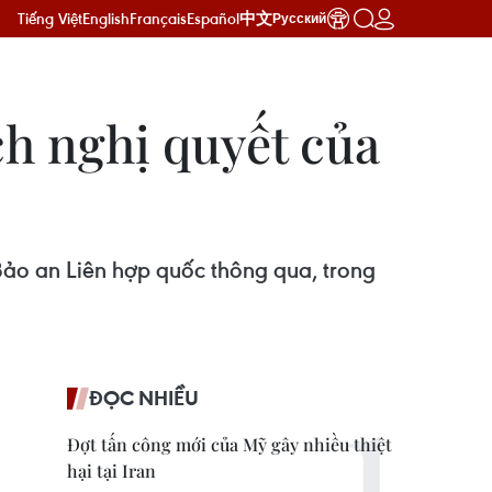
Tiếng Việt
English
Français
Español
中文
Русский
ch nghị quyết của
ảo an Liên hợp quốc thông qua, trong
ĐỌC NHIỀU
Đợt tấn công mới của Mỹ gây nhiều thiệt
hại tại Iran