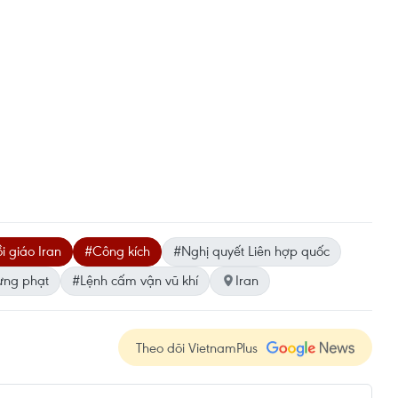
 giáo Iran
#Công kích
#Nghị quyết Liên hợp quốc
ừng phạt
#Lệnh cấm vận vũ khí
Iran
Theo dõi VietnamPlus