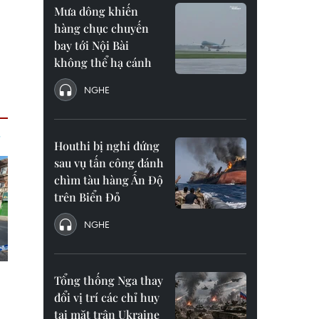
Mưa dông khiến
hàng chục chuyến
bay tới Nội Bài
không thể hạ cánh
NGHE
Houthi bị nghi đứng
sau vụ tấn công đánh
chìm tàu hàng Ấn Độ
trên Biển Đỏ
NGHE
Tổng thống Nga thay
đổi vị trí các chỉ huy
tại mặt trận Ukraine