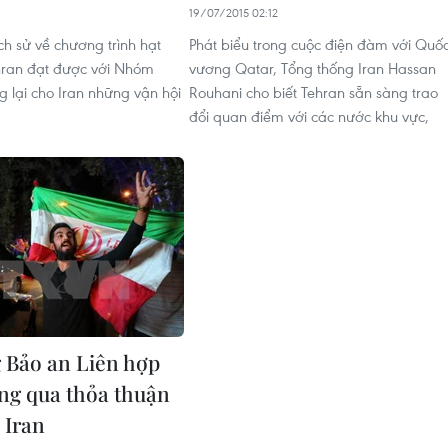
19/07/2015 02:12
ch sử về chương trình hạt
Phát biểu trong cuộc điện đàm với Quố
hran đạt được với Nhóm
vương Qatar, Tổng thống Iran Hassan
 lại cho Iran những vận hội
Rouhani cho biết Tehran sẵn sàng trao
đổi quan điểm với các nước khu vực,
 Bảo an Liên hợp
ng qua thỏa thuận
 Iran