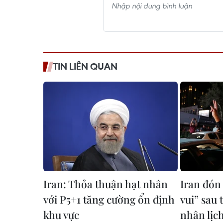
TIN LIÊN QUAN
Iran: Thỏa thuận hạt nhân
Iran đón
với P5+1 tăng cường ổn định
vui” sau 
khu vực
nhân lịc