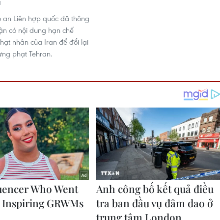
1
 an Liên hợp quốc đã thông
ận có nội dung hạn chế
hạt nhân của Iran để đổi lại
rừng phạt Tehran.