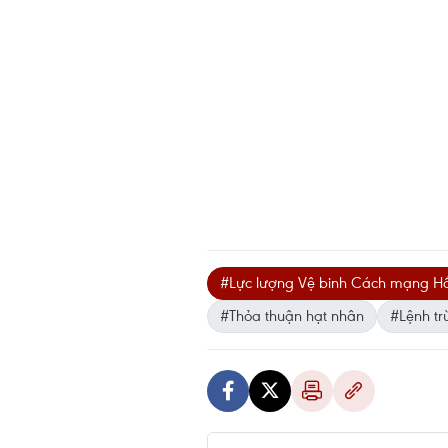
#Lực lượng Vệ binh Cách mạng Hồi
#Thỏa thuận hạt nhân
#Lệnh tr