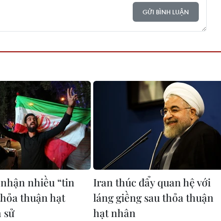
GỬI BÌNH LUẬN
 nhận nhiều “tin
Iran thúc đẩy quan hệ với
thỏa thuận hạt
láng giềng sau thỏa thuận
h sử
hạt nhân