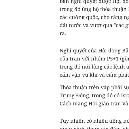
bản nghị quyết được Hội đồ
trong đó ủng hộ thỏa thuận 
các cường quốc, cho rằng ng
đất nước và vượt qua "các g
ra.
Nghị quyết của Hội đồng Bảo
của Iran với nhóm P5+1 (gồ
trong đó nới lỏng các lệnh 
cấm vận vũ khí và cấm phát
Thỏa thuận trên vấp phải sự
Trung Đông, trong đó có Is
Cách mạng Hồi giáo Iran và
Tuy nhiên có nhiều tiếng n
quan chức tham gia đàm phán