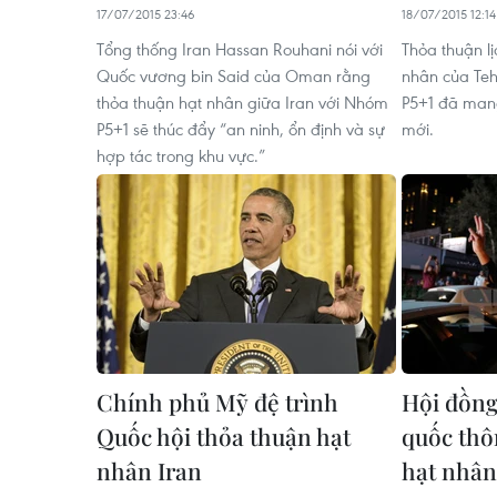
17/07/2015 23:46
18/07/2015 12:14
Tổng thống Iran Hassan Rouhani nói với
Thỏa thuận lị
Quốc vương bin Said của Oman rằng
nhân của Te
thỏa thuận hạt nhân giữa Iran với Nhóm
P5+1 đã mang
P5+1 sẽ thúc đẩy “an ninh, ổn định và sự
mới.
hợp tác trong khu vực.”
Chính phủ Mỹ đệ trình
Hội đồng
Quốc hội thỏa thuận hạt
quốc thô
nhân Iran
hạt nhân