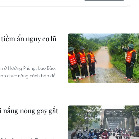
 tiềm ẩn nguy cơ lũ
àn ở Hướng Phùng, Lao Bảo,
 quan chức năng cảnh báo đề
i nắng nóng gay gắt