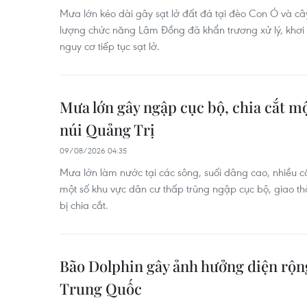
Mưa lớn kéo dài gây sạt lở đất đá tại đèo Con Ó và câ
lượng chức năng Lâm Đồng đã khẩn trương xử lý, khơi
nguy cơ tiếp tục sạt lở.
Mưa lớn gây ngập cục bộ, chia cắt m
núi Quảng Trị
09/08/2026 04:35
Mưa lớn làm nước tại các sông, suối dâng cao, nhiều c
một số khu vực dân cư thấp trũng ngập cục bộ, giao th
bị chia cắt.
Bão Dolphin gây ảnh hưởng diện rộn
Trung Quốc