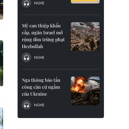
NGHE
Mỹ can thiệp khẩn
cấp, ngăn Israel mở
rộng đòn trừng phạt
Hezbollah
NGHE
Nga thông báo tấn
công căn cứ ngầm
của Ukraine
NGHE