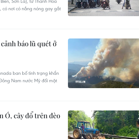
 Biên, Sơn La), từ Thanh Hóa
 có nơi có nắng nóng gay gắt
cảnh báo lũ quét ở
anada ban bố tình trạng khẩn
g Đông Nam nước Mỹ đối mặt
n Ó, cây đổ trên đèo