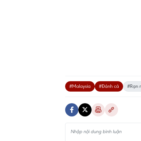
#Malaysia
#Đánh cá
#Rạn 