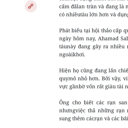
cấm đãlan tràn và đang là m
có nhiềutàu lớn hơn và dụn
Phát biểu tại hội thảo cấp 
ngày hôm nay, Ahamad Sabk
tàunày đang gây ra nhiều n
ngoàikhơi.
Hiện họ cũng đang lấn chi
quymô nhỏ hơn. Bởi vậy, việ
vực gầnbờ vốn rất giàu tài 
Ông cho biết các rạn san
nhưngviệc thả những rạn n
sung thêm cácrạn và các bãi