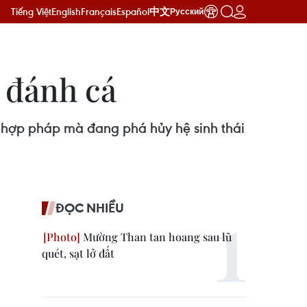
Tiếng Việt
English
Français
Español
中文
Русский
 đánh cá
 hợp pháp mà đang phá hủy hệ sinh thái
ĐỌC NHIỀU
Mường Than tan hoang sau lũ
quét, sạt lở đất