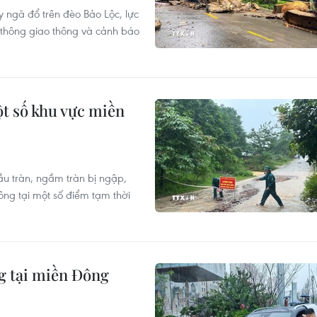
y ngã đổ trên đèo Bảo Lộc, lực
 thông giao thông và cảnh báo
ột số khu vực miền
ầu tràn, ngầm tràn bị ngập,
ông tại một số điểm tạm thời
g tại miền Đông