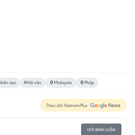
nhân tạo
#Hải sản
Malaysia
Pháp
Theo dõi VietnamPlus
GỬI BÌNH LUẬN