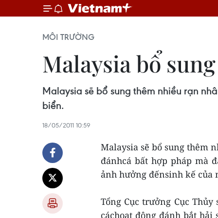
MÔI TRƯỜNG
Malaysia bổ sung
Malaysia sẽ bổ sung thêm nhiều rạn nhâ
biển.
18/05/2011 10:59
Malaysia sẽ bổ sung thêm n
đánhcá bất hợp pháp mà đa
ảnh hưởng đếnsinh kế của 
Tổng Cục trưởng Cục Thủy 
cáchoạt động đánh bắt hải 