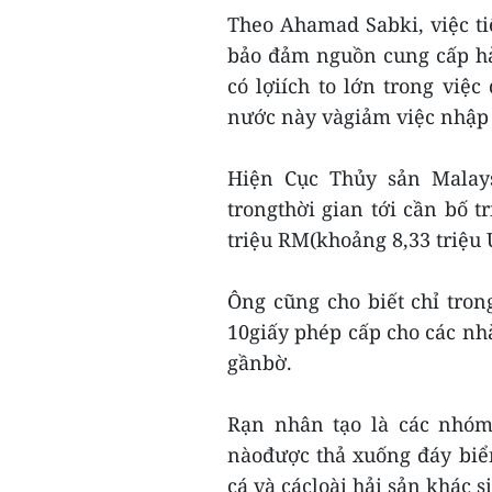
Theo Ahamad Sabki, việc tiế
bảo đảm nguồn cung cấp hả
có lợiích to lớn trong việ
nước này vàgiảm việc nhập 
Hiện Cục Thủy sản Malays
trongthời gian tới cần bố t
triệu RM(khoảng 8,33 triệu 
Ông cũng cho biết chỉ tro
10giấy phép cấp cho các nhà
gầnbờ.
Rạn nhân tạo là các nhóm 
nàođược thả xuống đáy biể
cá và cácloài hải sản khác s