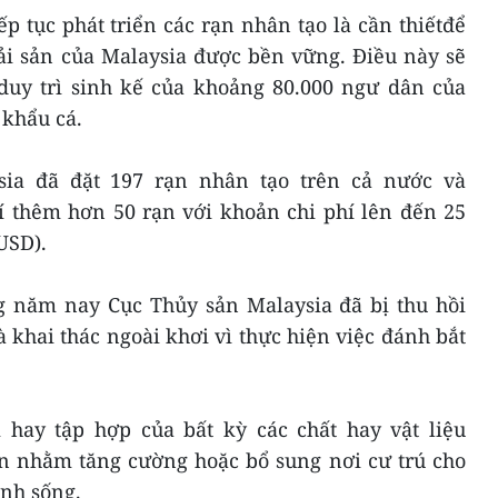
p tục phát triển các rạn nhân tạo là cần thiếtđể
i sản của Malaysia được bền vững. Điều này sẽ
c duy trì sinh kế của khoảng 80.000 ngư dân của
khẩu cá.
ia đã đặt 197 rạn nhân tạo trên cả nước và
rí thêm hơn 50 rạn với khoản chi phí lên đến 25
USD).
ng năm nay Cục Thủy sản Malaysia đã bị thu hồi
 khai thác ngoài khơi vì thực hiện việc đánh bắt
hay tập hợp của bất kỳ các chất hay vật liệu
n nhằm tăng cường hoặc bổ sung nơi cư trú cho
inh sống.