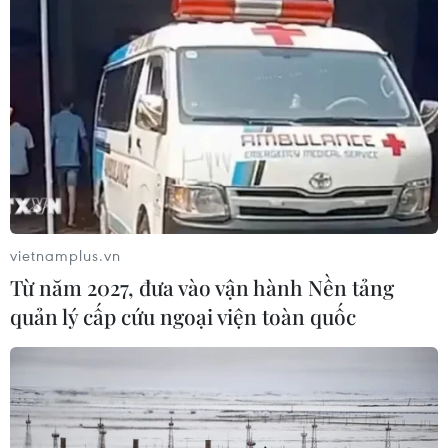
10/08/2026 12:15
Phát triển hạ tầng dữ liệu địa điểm
nhằm xây dựng nền kinh tế số hiệu
quả
10/08/2026 11:09
Mexico phát triển trò chơi
điện tử hỗ trợ phục hồi chức năng
vietnamplus.vn
10/08/2026 04:37
Từ năm 2027, đưa vào vận hành Nền tảng
quản lý cấp cứu ngoại viện toàn quốc
Ngoại giao khoa học công nghệ: Đưa
mạng lưới khoa học quốc tế thành
nguồn lực phát triển
10/08/2026 04:35