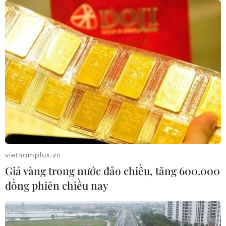
quy tập hài cốt liệt sỹ
07/08/2026 08:45
Những định hướng lớn
trong thực hiện Nghị quyết 57-
NQ/TW
07/08/2026 08:18
Tây Ninh thúc đẩy bình dân học vụ
số, tạo động lực phát triển kinh tế số
vietnamplus.vn
07/08/2026 07:17
Giá vàng trong nước đảo chiều, tăng 600.000
đồng phiên chiều nay
"Doanh nghiệp phải là lực lượng
nòng cốt phát triển công nghệ chiến