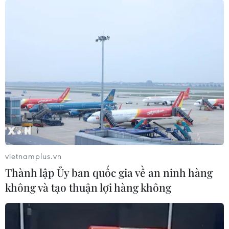
TIN CÙNG CHUYÊN MỤC
Thành phố Hồ Chí Minh sẽ tích hợp
IoT vào hạ tầng giao thông thông
minh
vietnamplus.vn
10/08/2026 14:08
Thành lập Ủy ban quốc gia về an ninh hàng
không và tạo thuận lợi hàng không
Phát huy vai trò KOL, KOC trong xây
dựng không gian mạng văn minh, an
toàn