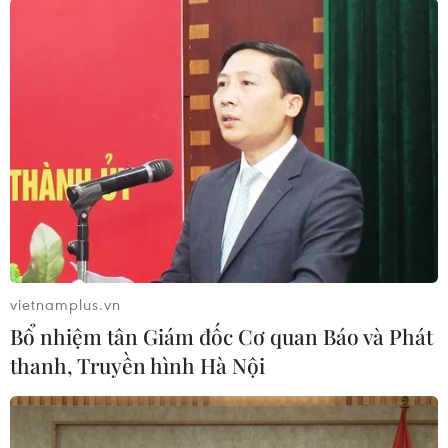
Cộng đồng mạng hào hứng “mổ xẻ” siêu
phẩm iPhone mới của Apple
10/09/2014 02:47
Ngay từ thời điểm Apple giới thiệu các sản phẩm mới
tại Mỹ, cộng đồng mạng Việt Nam đã đem các "siêu
phẩm" công nghệ này ra mổ xẻ để tìm những ưu,
khuyết điểm của nó.
vietnamplus.vn
Bổ nhiệm tân Giám đốc Cơ quan Báo và Phát
thanh, Truyền hình Hà Nội