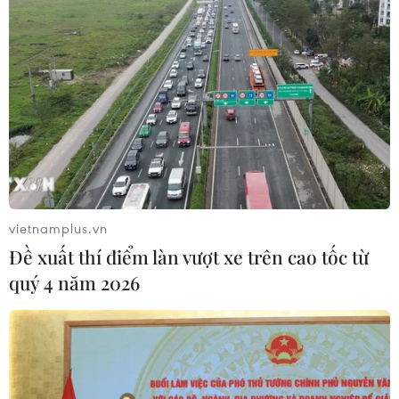
lược"
07/08/2026 07:09
Meta bồi thường gần 600 triệu USD
vì gây tổn hại sức khỏe tâm thần trẻ
em
07/08/2026 04:28
Mỹ áp thuế 15% đối với nguyên liệu
vietnamplus.vn
quan trọng để sản xuất chip
Đề xuất thí điểm làn vượt xe trên cao tốc từ
07/08/2026 00:56
quý 4 năm 2026
Google Wallet cho phép phụ huynh
thiết lập số dư an toàn của con cái
06/08/2026 23:44