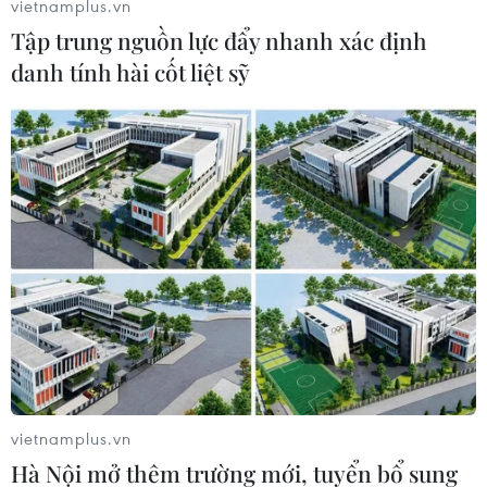
vietnamplus.vn
Tập trung nguồn lực đẩy nhanh xác định
danh tính hài cốt liệt sỹ
#Apple
#iPhone 6
#iPhone 6 Plus
#iPhone 5C
#iPhone 5S
Mỹ
vietnamplus.vn
Theo dõi VietnamPlus
Hà Nội mở thêm trường mới, tuyển bổ sung