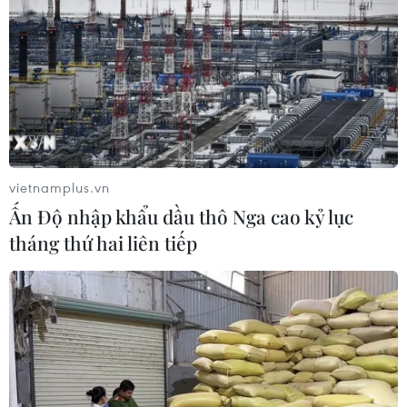
Chiến lược bán dẫn của Ấn Độ và
những gợi mở cho Việt Nam
10/08/2026 03:59
Tên miền quốc gia .VN
vietnamplus.vn
góp phần xây dựng niềm tin số thời
Ấn Độ nhập khẩu dầu thô Nga cao kỷ lục
thương mại điện tử
tháng thứ hai liên tiếp
10/08/2026 03:36
Liệu AI có phải là vấn đề an ninh
mạng lớn nhất?
10/08/2026 03:29