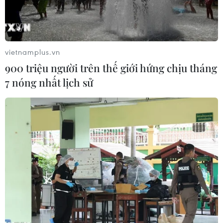
vietnamplus.vn
900 triệu người trên thế giới hứng chịu tháng
7 nóng nhất lịch sử
Trong sự kiện ra mắt iPhone 6 và iPhone 6 Plus,
hãng Apple đã ra thông báo về việc giảm giá
bản 5S xuống còn 99USD cho bản 16GB và tặng
miễn phí bản iPhone 5C 8GB. Tuy nhiên, những
mức giá không tưởng trên phải kèm hợp đồng 2