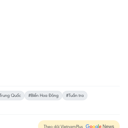
Trung Quốc
#Biển Hoa Đông
#Tuần tra
Theo dõi VietnamPlus