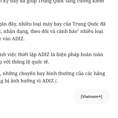
nh kỳ này đã giúp Trung Quốc tăng cường kiểm
gần đây, nhiều loại máy bay của Trung Quốc đã
t, nhận dạng, theo dõi và cảnh báo" nhiều loại
y vào ADIZ.
nh việc thiết lập ADIZ là biện pháp hoàn toàn
với thông lệ quốc tế.
a, những chuyến bay bình thường của các hãng
g bị ảnh hưởng vì ADIZ./.
(Vietnam+)