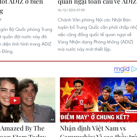
tốt ADIZ ở biển
quan ngại toàn cầu về ADIZ
g
16/12/2013 07:59
Chánh Văn phòng Nội các Nhật Bản
9
tuyên bố Trung Quốc cần phải chấp nh
ngôn Bộ Quốc phòng Trung
việc cộng đồng quốc tế quan ngại về
t quân đội nước này đã
Vùng Nhận dạng Phòng không (ADIZ)
 diện tình hình trong ADIZ
mà nước này mới thiết lập.
a Đông.