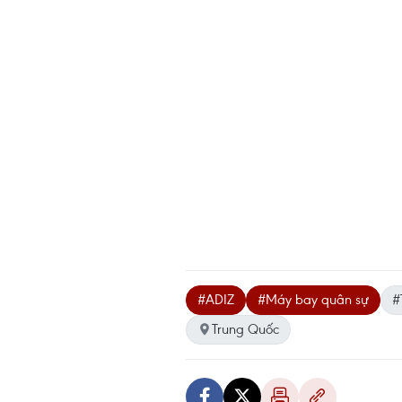
#ADIZ
#Máy bay quân sự
#
Trung Quốc