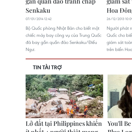
gần quần đảo tranh chấp
giám sát 
Senkaku
Hoa Đôn
07/01/2014 12:42
26/12/2013 10:0
Bộ Quốc phòng Nhật Bản cho biết một
Người phát 
chiếc máy bay công vụ của Trung Quốc
Quốc cho biế
đã bay gần quần đảo Senkaku/Điếu
giám sát toàn
Ngư.
trên biển Ho