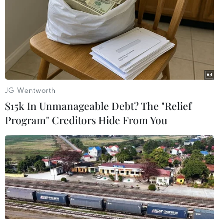
TIN LIÊN QUAN
JG Wentworth
$15k In Unmanageable Debt? The "Relief
Program" Creditors Hide From You