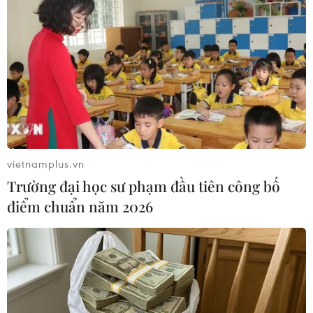
vietnamplus.vn
Trường đại học sư phạm đầu tiên công bố
#Microsoft
#Alphabet
#Google Cloud
điểm chuẩn năm 2026
#dịch vụ đám mây
Mỹ
Theo dõi VietnamPlus