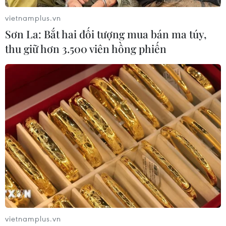
vietnamplus.vn
Sơn La: Bắt hai đối tượng mua bán ma túy,
thu giữ hơn 3.500 viên hồng phiến
Cần có chính sách phù hợp để phát triển
Data Center, Cloud ở Việt Nam
21/06/2023 10:12
Nhiều doanh nghiệp và nhà đầu tư nước ngoài tỏ ra
quan ngại trước đề xuất đưa dịch vụ trung tâm dữ liệu
(DC) và điện toán đám mây (Cloud) vào nhóm các dịch
vụ viễn thông.
vietnamplus.vn