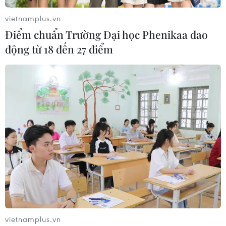
vietnamplus.vn
Điểm chuẩn Trường Đại học Phenikaa dao
động từ 18 đến 27 điểm
TIN CÙNG CHUYÊN MỤC
Ngoại giao khoa học công nghệ: Khi
ngoại giao được trao sứ mệnh mới
vietnamplus.vn
09/08/2026 11:51