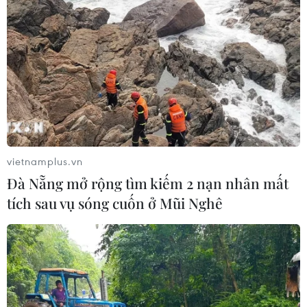
vietnamplus.vn
Đà Nẵng mở rộng tìm kiếm 2 nạn nhân mất
tích sau vụ sóng cuốn ở Mũi Nghê