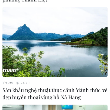
vietnamplus.vn
Công nghệ đám mây đằng
Sân khấu nghệ thuật thực cảnh 'đánh thức' vẻ
đẹp huyền thoại vùng hồ Nà Hang
sau sự kiện ASIAD 2023
04/10/2023 09:57