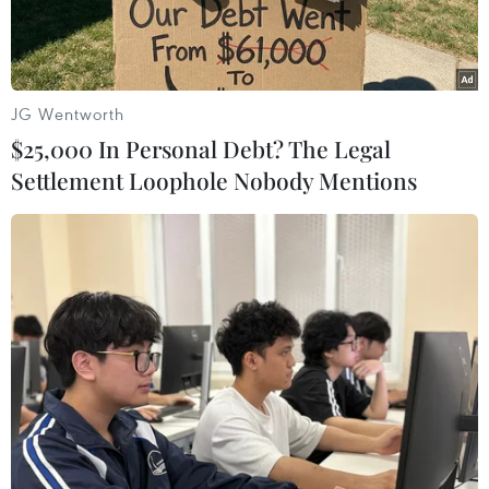
JG Wentworth
$25,000 In Personal Debt? The Legal
Settlement Loophole Nobody Mentions
Microsoft, Alphabet thu lợi nhờ “cơn sốt” đám mây tích hợp AI.
(Nguồn: Sky News)
Alphabet, công ty mẹ của Google, và “gã khổng
lồ” điện toán Microsoft hôm 24/10 đã báo cáo lợi
nhuận quý 3 năm 2023 tăng cao nhờ nhu cầu về
dịch vụ điện toán đám mây tích hợp công nghệ
trí tuệ nhân tạo (AI).