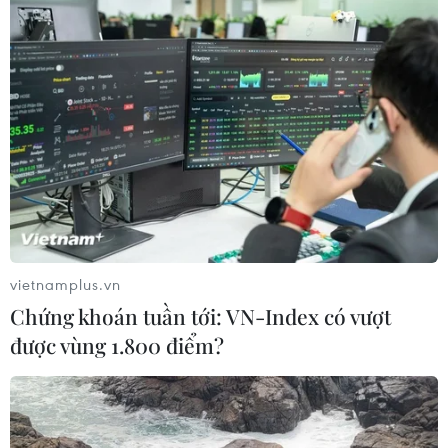
Hệ thống công bố kết quả ASIAD 2023 hoạt động 100%
trên đám mây điện toán, là công nghệ mới giúp công
bố kết quả nhanh chóng và chính xác tại các sự kiện thể
thao mang tính toàn cầu.
vietnamplus.vn
Chứng khoán tuần tới: VN-Index có vượt
được vùng 1.800 điểm?