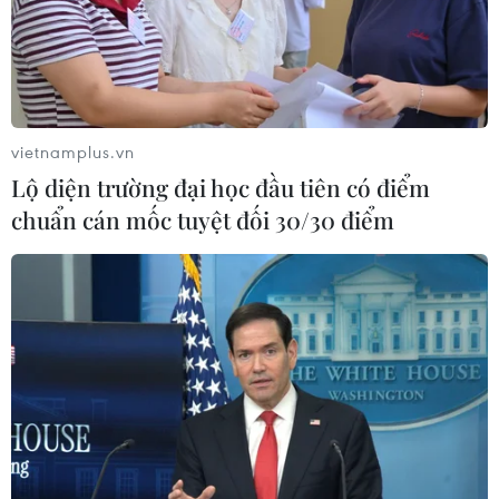
"Doanh nghiệp phải là lực lượng
nòng cốt phát triển công nghệ chiến
lược"
07/08/2026 07:09
vietnamplus.vn
Meta bồi thường gần 600 triệu USD
Lộ diện trường đại học đầu tiên có điểm
vì gây tổn hại sức khỏe tâm thần trẻ
chuẩn cán mốc tuyệt đối 30/30 điểm
em
07/08/2026 04:28
Mỹ áp thuế 15% đối với nguyên liệu
quan trọng để sản xuất chip
07/08/2026 00:56
Google Wallet cho phép phụ huynh