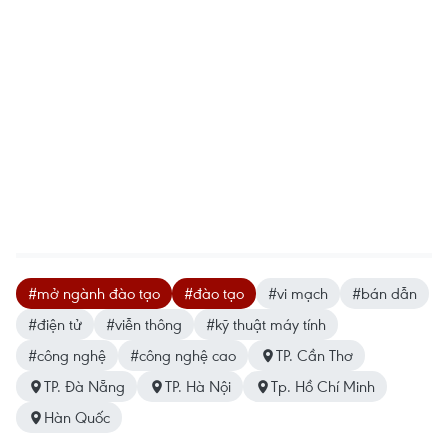
#mở ngành đào tạo
#đào tạo
#vi mạch
#bán dẫn
#điện tử
#viễn thông
#kỹ thuật máy tính
#công nghệ
#công nghệ cao
TP. Cần Thơ
TP. Đà Nẵng
TP. Hà Nội
Tp. Hồ Chí Minh
Hàn Quốc