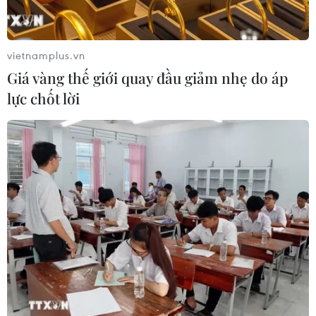
Quảng Trị ưu tiên đầu tư hoàn thiện
hệ thống xử lý nước thải cụm công
nghiệp
vietnamplus.vn
06/08/2026 03:03
Giá vàng thế giới quay đầu giảm nhẹ do áp
lực chốt lời
Pháp mở các điểm tắm sông
phục vụ người dân trong mùa Hè
nắng nóng
06/08/2026 03:02
Thành phố Hồ Chí Minh triển khai 8
dự án trạm trung chuyển rác công
nghệ khép kín
06/08/2026 03:01