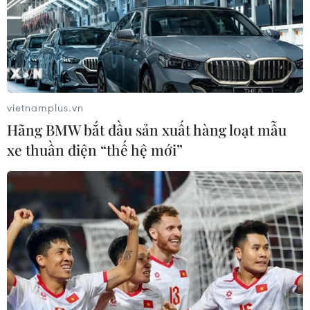
Theo dõi VietnamPlus
vietnamplus.vn
Hãng BMW bắt đầu sản xuất hàng loạt mẫu
TIN LIÊN QUAN
xe thuần điện “thế hệ mới”