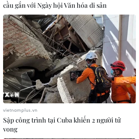
là khoảng 1.300 nghìn tấn/năm,” ông Lâm nói.
cầu gắn với Ngày hội Văn hóa di sản
Ông Lâm cũng cho biết, hiện nay, tỷ lệ thu gom
chất thải rắn sinh hoạt tại khu vực nội thành
của các đô thị trung bình đạt khoảng 85% so với
chất thải rắn sinh hoạt phát sinh. Tại khu vực
nội thành của các đô thị trung bình đạt khoảng
60%. Riêng tỷ lệ thu gom chất ​thải rắn sinh hoạt
tại các khu vực nông thôn vẫn còn thấp, trung
bình đạt khoảng 40-50%.
Mặc dù vậy, theo ông Lâm, hiện nay vẫn còn
hiện tượng các chất thải không có giá trị kinh tế
được thu gom và đổ lẫn với chất thải sinh hoạt,
vietnamplus.vn
thậm chí còn lẫn với chất thải nguy hại, gây khó
Sập công trình tại Cuba khiến 2 người tử
khăn cho quá trình thu gom, xử lý. Tại nhiều cơ
vong
sở sản xuất, hệ thống kho chứa chất thải rắn