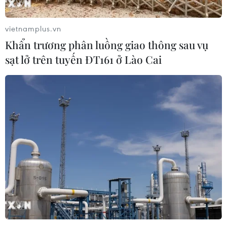
vietnamplus.vn
Khẩn trương phân luồng giao thông sau vụ
sạt lở trên tuyến ĐT161 ở Lào Cai
Việt Nam từng bước làm chủ kỹ thuật lò
phản ứng hạt nhân
24/08/2015 10:38
Hơn 30 năm hoạt động, Lò phản ứng Viện Nghiên cứu
hạt nhân Đà Lạt đã vận hành 39.341 giờ an toàn, thực
hiện thành công dự án chuyển đổi nhiên liệu, tiến tới
làm chủ hoàn toàn kỹ thuật lò phản ứng