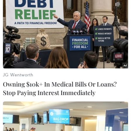
"Việt Nam đang nỗ lực hoàn thiện thể chế
kinh tế thị trường"
30/09/2015 07:35
Ngày 30/9, Thủ tướng Nguyễn Tấn Dũng đã phát biểu
trước đông đảo các nhà đầu tư, các tập đoàn kinh tế
hàng đầu thế giới và khu vực tham dự Diễn đàn đầu tư
toàn cầu Việt Nam tại Hà Nội.
JG Wentworth
Owning $10k+ In Medical Bills Or Loans?
Stop Paying Interest Immediately