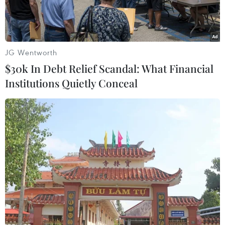
JG Wentworth
$30k In Debt Relief Scandal: What Financial
Institutions Quietly Conceal
Ảnh minh họa. (Nguồn: TTXVN)
Theo báo cáo của Sở Tài nguyên và Môi trường
các tỉnh, thành phố, lượng chất thải nguy hại
phát sinh trên toàn quốc ước khoảng 800 ngàn