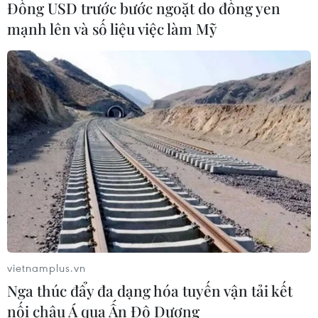
tại Lào Cai
Đồng USD trước bước ngoặt do đồng yen
05/08/2026 14:56
mạnh lên và số liệu việc làm Mỹ
Bão số 3 gây gió mạnh, sóng cao trên
vùng biển phía Đông Nam
05/08/2026 14:55
Thả kỳ đà hoa về rừng đặc dụng
vườn chim Bạc Liêu
05/08/2026 13:45
vietnamplus.vn
Đẩy nhanh tiến độ Nhà máy điện rác
Nga thúc đẩy đa dạng hóa tuyến vận tải kết
ở Thanh Hóa trước áp lực xử lý rác
nối châu Á qua Ấn Độ Dương