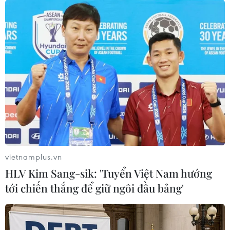
Theo thống kê của Bộ Tài nguyên-Môi trường và báo
cáo của ủy ban nhân dân các địa phương, tính đến
tháng Sáu, trên địa bàn cả nước đã phát hiện hơn 1.560
điểm tồn lưu do hóa chất bảo vệ thực vật.
vietnamplus.vn
HLV Kim Sang-sik: 'Tuyển Việt Nam hướng
tới chiến thắng để giữ ngôi đầu bảng'