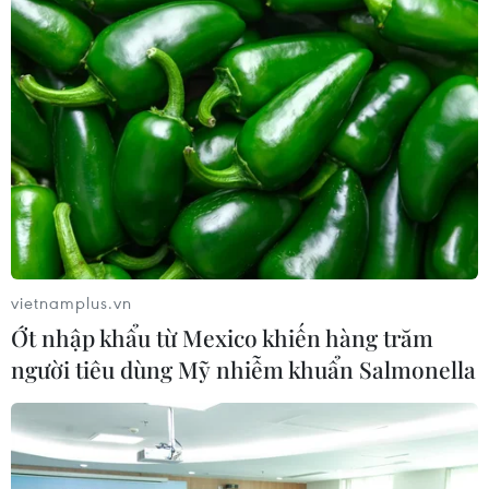
06/08/2026 23:15
Kế hoạch hành động phòng, chống
bão, lũ, thiên tai cực đoan và biến đổi
khí hậu
06/08/2026 23:00
Mưa lớn gây ngập lụt, chia cắt nhiều
khu vực ở Nghệ An
vietnamplus.vn
06/08/2026 13:06
Ớt nhập khẩu từ Mexico khiến hàng trăm
người tiêu dùng Mỹ nhiễm khuẩn Salmonella
Đắk Lắk truy quét, xử lý tình trạng
phá rừng, lấn chiếm đất rừng
06/08/2026 12:36