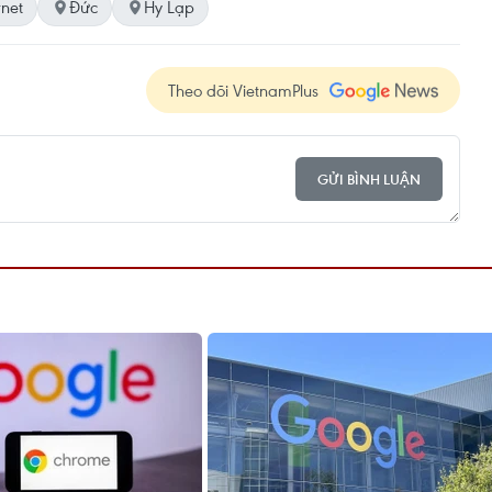
rnet
Đức
Hy Lạp
Theo dõi VietnamPlus
GỬI BÌNH LUẬN