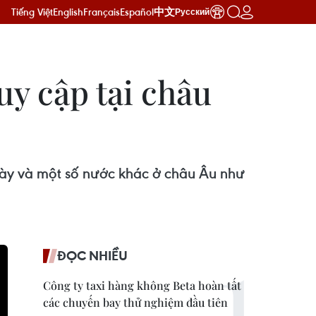
Tiếng Việt
English
Français
Español
中文
Русский
uy cập tại châu
này và một số nước khác ở châu Âu như
ĐỌC NHIỀU
Công ty taxi hàng không Beta hoàn tất
các chuyến bay thử nghiệm đầu tiên