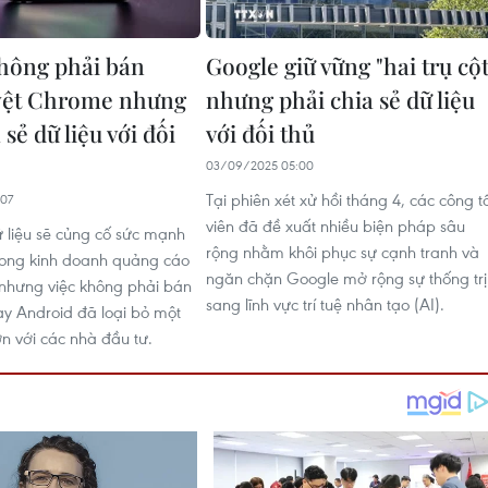
hông phải bán
Google giữ vững "hai trụ cột
yệt Chrome nhưng
nhưng phải chia sẻ dữ liệu
 sẻ dữ liệu với đối
với đối thủ
03/09/2025 05:00
Tại phiên xét xử hồi tháng 4, các công t
07
viên đã đề xuất nhiều biện pháp sâu
ữ liệu sẽ củng cố sức mạnh
rộng nhằm khôi phục sự cạnh tranh và
trong kinh doanh quảng cáo
ngăn chặn Google mở rộng sự thống trị
nhưng việc không phải bán
sang lĩnh vực trí tuệ nhân tạo (AI).
y Android đã loại bỏ một
ớn với các nhà đầu tư.