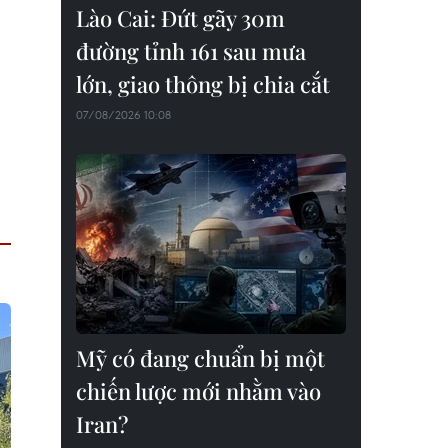
Lào Cai: Đứt gãy 30m
đường tỉnh 161 sau mưa
lớn, giao thông bị chia cắt
07/08/2026 10:08
Mỹ có đang chuẩn bị một
chiến lược mới nhằm vào
Iran?