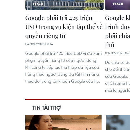
Google phải trả 425 triệu
Google k
USD trong vụ kiện tập thể về
trình du
quyền riêng tư
phải chia
thủ
04/09/2025 08:14
Google phải trả 425 triệu USD vì đã xâm
03/09/2025 06:
phạm quyền riêng tư của người dùng,
Dù chia sẻ d
khi công ty tiếp tục thu thập dữ liệu của
cho đối thủ 
hàng triệu người dùng đã tắt tính năng
của Google, 
theo dõi trong tài khoản Google của họ.
đi Chrome ha
mối lo ngại l