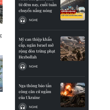
từ đêm nay, cuối tuần
chuyển nắng nóng
NGHE
Mỹ can thiệp khẩn
cấp, ngăn Israel mở
rộng đòn trừng phạt
Hezbollah
NGHE
Nga thông báo tấn
công căn cứ ngầm
của Ukraine
NGHE