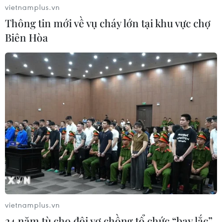
vietnamplus.vn
Thông tin mới về vụ cháy lớn tại khu vực chợ
Biên Hòa
vietnamplus.vn
24 năm tù cho đôi vợ chồng tổ chức “bay lắc”