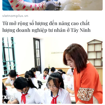
vietnamplus.vn
Từ mở rộng số lượng đến nâng cao chất
lượng doanh nghiệp tư nhân ở Tây Ninh
CƠ QUAN CHỦ QUẢN: THÔNG TẤN XÃ VIỆT NAM
Tổng Biên tập: TRẦN TIẾN DUẨN
Phó Tổng Biên tập: NGUYỄN THỊ TÁM, KHÚC THANH
THỦY
Sở hữu trí tuệ
Quy định sử dụng
RSS
Hỗ trợ
Ngôn ngữ
TTXVN
Dịch vụ tin
Quảng cáo