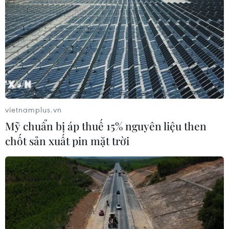
vietnamplus.vn
Mỹ chuẩn bị áp thuế 15% nguyên liệu then
chốt sản xuất pin mặt trời