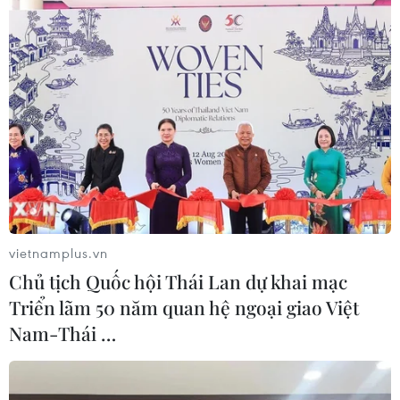
#Phòng Thương mại Mỹ
#Chính sách thuế quan
#Đàm phán thương mại
#Nhập khẩu hàng hóa
Mỹ
Trung Quốc
Theo dõi VietnamPlus
vietnamplus.vn
Chủ tịch Quốc hội Thái Lan dự khai mạc
Triển lãm 50 năm quan hệ ngoại giao Việt
Nam-Thái …
TIN LIÊN QUAN