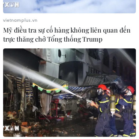
vietnamplus.vn
Mỹ điều tra sự cố hàng không liên quan đến
trực thăng chở Tổng thống Trump
Chiều hướng của mối quan hệ Mỹ-Trung
Quốc trong năm 2022
02/02/2022 13:39
Quan hệ giữa Mỹ và Trung Quốc đang gặp nhiều khó
khăn và câu hỏi lớn đặt ra đối với năm 2022 là liệu mối
quan hệ này có được cải thiện hay không.