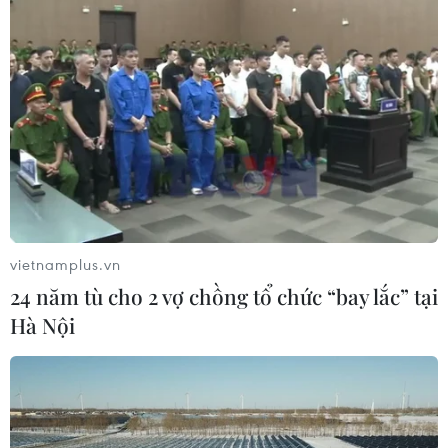
vietnamplus.vn
24 năm tù cho 2 vợ chồng tổ chức “bay lắc” tại
Hà Nội