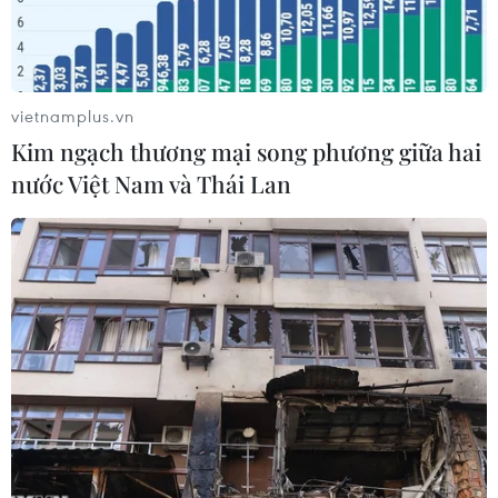
Trung Quốc.
vietnamplus.vn
Kim ngạch thương mại song phương giữa hai
nước Việt Nam và Thái Lan
Tàu container của Trung Quốc neo tại cảng Long Beach ở
California, Mỹ, ngày 20/8/2021. (Ảnh: THX/TTXVN)
Giới chức Phòng thương mại Mỹ ngày 9/2 cho
biết chính quyền Tổng thống Joe Biden đang