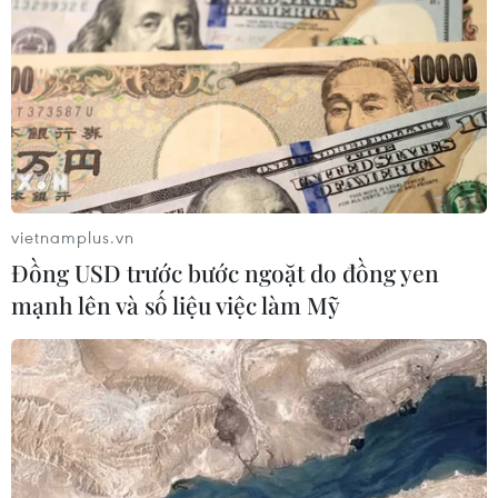
thuận thương mại Giai đoạn một.
vietnamplus.vn
Đồng USD trước bước ngoặt do đồng yen
mạnh lên và số liệu việc làm Mỹ
Mỹ nhấn mạnh mục tiêu "không gia tăng
căng thẳng với Trung Quốc"