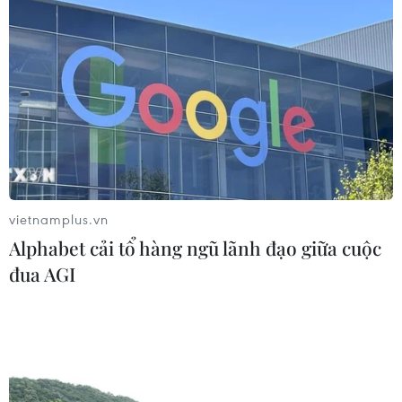
Thứ trưởng Bộ Tài chính nói về áp
lực giá cả khi tăng lương cơ sở từ
1/7/2026
03/08/2026 13:08
Bộ Tài chính: Thu hút đầu tư nước
ngoài thúc đẩy tăng trưởng hai con
số
vietnamplus.vn
03/08/2026 12:27
Alphabet cải tổ hàng ngũ lãnh đạo giữa cuộc
đua AGI
Hộ kinh doanh được lựa chọn lập sổ
kế toán điện tử hoặc bằng bản giấy
03/08/2026 11:31