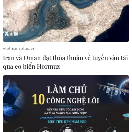
05/10/2021 04:44
Theo thỏa thuận thương mại giai đoạn 1, đến cuối năm
2021, Trung Quốc phải hoàn thành cam kết tăng kim
ngạch nhập khẩu hàng hóa Mỹ, như các loại nông sản
và dịch vụ .
vietnamplus.vn
Iran và Oman đạt thỏa thuận về tuyến vận tải
qua eo biển Hormuz