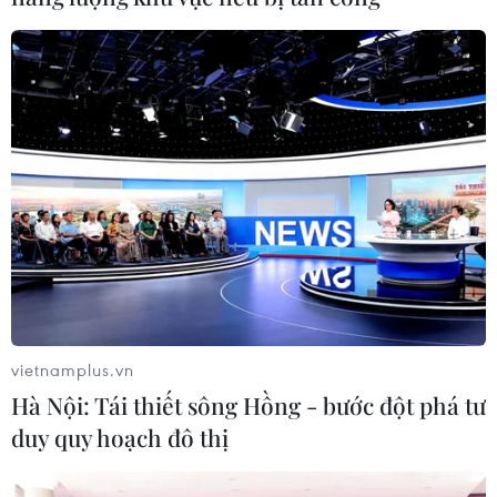
Donald Trump đã từng áp dụng "Điều khoản
301" để áp thuế đối với lượng hàng hóa trị giá
hàng trăm tỷ USD nhập khẩu từ Trung Quốc
trong năm 2018 và 2019./.
(TTXVN/Vietnam+)
vietnamplus.vn
Hà Nội: Tái thiết sông Hồng - bước đột phá tư
duy quy hoạch đô thị