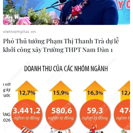
nhiễm khuẩn.
vietnamplus.vn
Phó Thủ tướng Phạm Thị Thanh Trà dự lễ
khởi công xây Trường THPT Nam Đàn 1
Công ty Nhật sắp tung ra thị trường thìa
và bát làm thức ăn ngon hơn