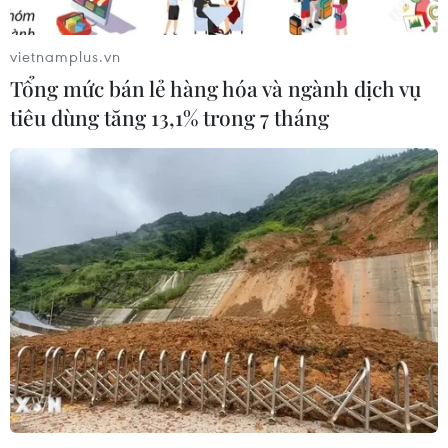
22/09/2022 09:57
Các nhà nghiên cứu Nhật Bản đã tạo ra một bộ đồ
vietnamplus.vn
dùng nhà bếp thông minh sẽ dựa vào điện để làm cho
Tổng mức bán lẻ hàng hóa và ngành dịch vụ
thức ăn trở nên mặn và ngon hơn mà không cần dùng
tiêu dùng tăng 13,1% trong 7 tháng
bất kỳ loại muối nào.