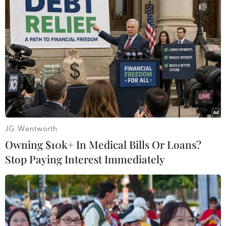
#Trẻ em
#Thuốc trừ sâu
#Phân bón
#Thuốc diệt cỏ
Mỹ
Theo dõi VietnamPlus
JG Wentworth
Owning $10k+ In Medical Bills Or Loans?
Stop Paying Interest Immediately
TIN LIÊN QUAN