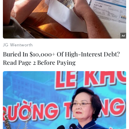
JG Wentworth
Buried In $10,000+ Of High-Interest Debt?
Read Page 2 Before Paying
Công ty dược phẩm của Anh cung cấp
thức ăn nhiễm khuẩn cho trẻ sơ sinh
30/04/2022 08:28
Theo giới chức Anh, 19 trẻ sơ sinh đã bị ảnh hưởng tại 9
bệnh viện ở vùng England sau khi sử dụng lô sản phẩm
dinh dưỡng truyền qua đường tĩnh mạch của ITH bị