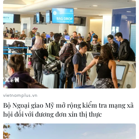
05/08/2026 12:58
Lần đầu tiên Hội nghị Ngoại giao có
một phiên họp riêng về khoa học
công nghệ
05/08/2026 08:08
Trung Quốc phóng thành công hai
vệ tinh siêu phổ Đông Phương Huệ
Nhãn
vietnamplus.vn
05/08/2026 07:16
Bộ Ngoại giao Mỹ mở rộng kiểm tra mạng xã
hội đối với đương đơn xin thị thực
Israel phát triển xét nghiệm máu đơn
giản giúp phát hiện sớm ung thư
phổi