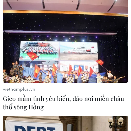
chlorpyrifos vốn gây hại cho não. Một lượng rất
nhỏ chlorpyrifos có thể gây tổn hại vĩnh viễn
sức khỏe của trẻ sơ sinh và trẻ nhỏ./.
(TTXVN/Vietnam+)
vietnamplus.vn
Gieo mầm tình yêu biển, đảo nơi miền châu
thổ sông Hồng