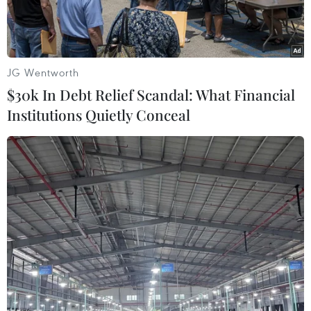
JG Wentworth
$30k In Debt Relief Scandal: What Financial
Institutions Quietly Conceal
Trẻ sơ sinh và trẻ nhỏ là những đối tượng dễ bị tổn hại về sức
khỏe khi tiêu thụ thực phẩm có chứa dư lượng thuốc trừ sâu
nông nghiệp. (Nguồn: EWG)
Trong một nghiên cứu do Nhóm Công tác Môi
trường (EWG) công bố mới đây, thực phẩm dành
cho trẻ em tại Mỹ có thể vẫn chứa thuốc trừ sâu
có khả năng gây hại, song mức độ độc hại thấp