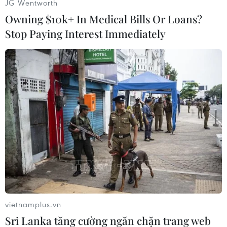
JG Wentworth
(Vietnam+)
Owning $10k+ In Medical Bills Or Loans?
Stop Paying Interest Immediately
#Mỹ
#Thổ Nhĩ Kỳ
#Iraq
#Máy bay không người lái
vietnamplus.vn
#Phiến quân
Iraq
Mỹ
Thổ Nhĩ Kỳ
Sri Lanka tăng cường ngăn chặn trang web