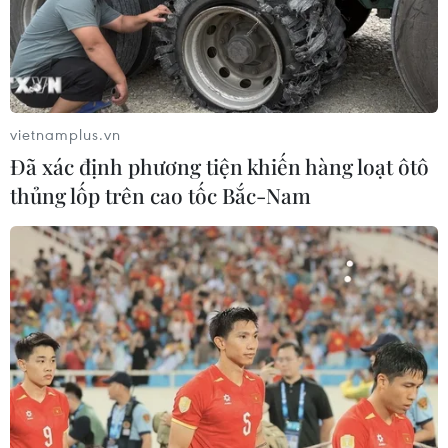
05/08/2026 15:29
Israel và Liban không đạt tiến triển
trong ngày đàm phán đầu tiên
05/08/2026 15:01
vietnamplus.vn
Đã xác định phương tiện khiến hàng loạt ôtô
thủng lốp trên cao tốc Bắc-Nam
Xung đột tại Trung Đông: Tàu hàng
Ấn Độ bị đánh chìm trên Biển Đỏ
05/08/2026 04:40
Israel phát triển xét nghiệm máu đơn
giản giúp phát hiện sớm ung thư
phổi
05/08/2026 03:42