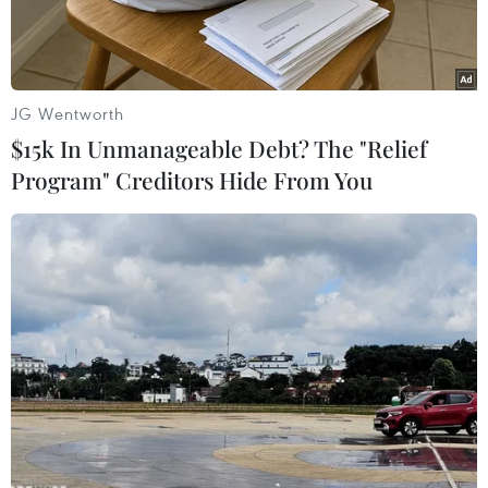
sang Thổ Nhĩ Kỳ để thực hiện các chuyến baydo
thám hỗ trợ cuộc chiến của Ankara chống lực
lượng phiến quân người Kurd.
JG Wentworth
Phátbiểu với các phóng viên, ông Kirby nói rằng
$15k In Unmanageable Debt? The "Relief
với việc quân đội Mỹ sẽ rút khỏiIraq vào cuối
Program" Creditors Hide From You
năm nay, bốn máy bay không người lái của Mỹ
sẽ được chuyển từ mộtsân bay không quân ở
Bắc Iraq tới căn cứ không quân Incirlik ở Thổ
Nhĩ Kỳ.
Ôngnêu rõ: "Hiện có một thỏa thuận cho một vài
trong số các tài sản tình báo, giámsát và do
thám (ISR) này cất cánh từ Incirlik theo yêu cầu
của Chính phủ Thổ NhĩKỳ."