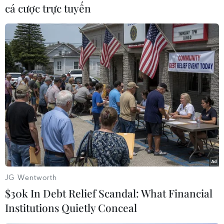
cá cược trực tuyến
Theo dõi VietnamPlus
TIN CÙNG CHUYÊN MỤC
Mỹ có đang chuẩn bị một
chiến lược mới nhằm vào Iran?
07/08/2026 10:08
JG Wentworth
$30k In Debt Relief Scandal: What Financial
Institutions Quietly Conceal
Mỹ can thiệp khẩn cấp, ngăn