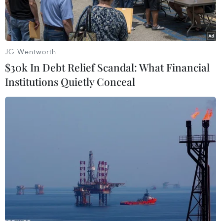
JG Wentworth
$30k In Debt Relief Scandal: What Financial
Institutions Quietly Conceal
Ngoại trưởng Mỹ John Kerry trong một phiên thảo luận về
chương trình hạt nhân của Iran. (Nguồn: AFP/TTXVN)
Ngày 21/2, Ngoại trưởng Mỹ John Kerry thừa
nhận vẫn còn những cách biệt lớn trong lập
trường của các nước tham gia đàm phán về