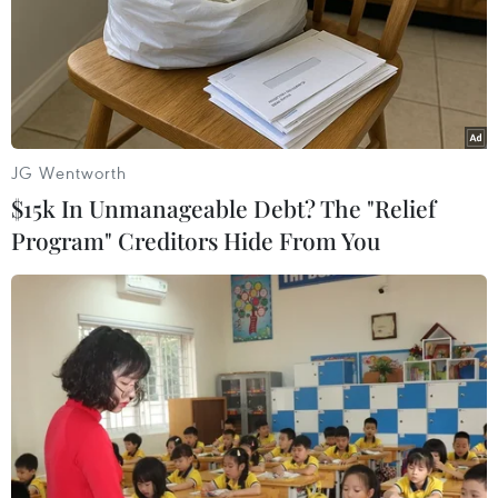
TIN LIÊN QUAN
JG Wentworth
$15k In Unmanageable Debt? The "Relief
Program" Creditors Hide From You
Mỹ, Iran bất ngờ tổ chức vòng đàm phán