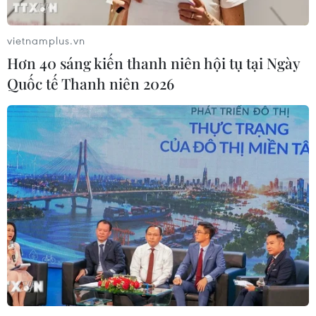
vietnamplus.vn
Hơn 40 sáng kiến thanh niên hội tụ tại Ngày
Quốc tế Thanh niên 2026
TIN CÙNG CHUYÊN MỤC
Xung đột tại Trung Đông: Israel bác
kế hoạch giải giáp Hamas tại Dải
Gaza
09/08/2026 14:11