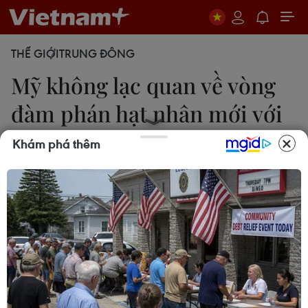
THẾ GIỚI
TRUNG ĐÔNG
Mỹ không lạc quan về vòng
đàm phán hạt nhân mới với
Iran
Khám phá thêm
22/02/2015 04:42
Ngoại trưởng Mỹ John Kerry thừa nhận vẫn còn
những cách biệt lớn trong lập trường của các nước
tham gia đàm phán về chương trình hạt nhân của
Iran.