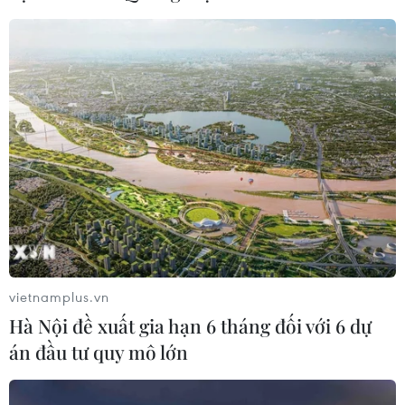
Tín hiệu tích cực đối với tiến trình
phục hồi kinh tế của Syria
03/08/2026 07:22
Xem thêm
CƠ QUAN CHỦ QUẢN: THÔNG TẤN XÃ VIỆT NAM
vietnamplus.vn
Tổng Biên tập: TRẦN TIẾN DUẨN
Hà Nội đề xuất gia hạn 6 tháng đối với 6 dự
án đầu tư quy mô lớn
Phó Tổng Biên tập: NGUYỄN THỊ TÁM, KHÚC THANH
THỦY