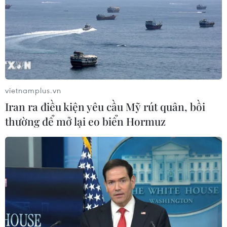
06/08/2026 03:45
Mỹ dỡ bỏ lệnh trừng phạt đối với
hãng hàng không Iraq
06/08/2026 03:34
vietnamplus.vn
Iran ra điều kiện yêu cầu Mỹ rút quân, bồi
thường để mở lại eo biển Hormuz
Iran và Oman đạt thỏa thuận về
tuyến vận tải thương mại qua eo biển
Hormuz
05/08/2026 22:43
Houthi bị nghi đứng sau vụ
tấn công đánh chìm tàu hàng Ấn Độ