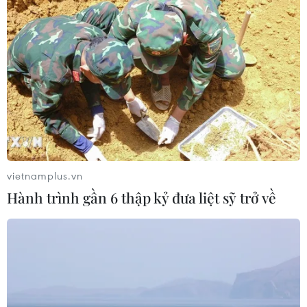
tầng năng lượng khu vực nếu bị tấn
công
06/08/2026 04:37
Iran và Oman đạt thỏa thuận về
tuyến vận tải qua eo biển Hormuz
06/08/2026 04:36
vietnamplus.vn
Từ hạt nhân đến eo biển
Hành trình gần 6 thập kỷ đưa liệt sỹ trở về
Hormuz: Đòn bẩy chiến lược mới của
Iran
06/08/2026 04:36
Xung đột Hamas-Israel: Israel chưa
chấp thuận kế hoạch về Dải Gaza