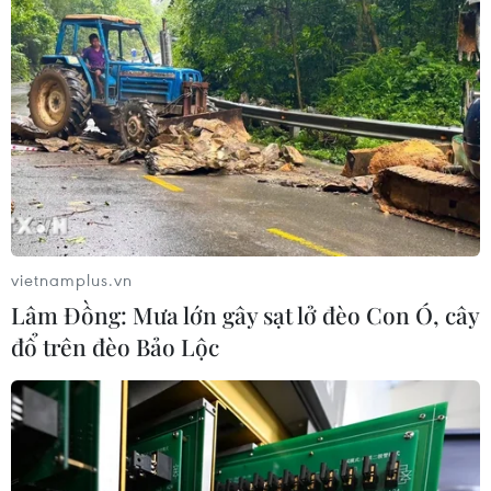
vietnamplus.vn
Lâm Đồng: Mưa lớn gây sạt lở đèo Con Ó, cây
đổ trên đèo Bảo Lộc