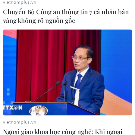
vietnamplus.vn
Chuyển Bộ Công an thông tin 7 cá nhân bán
vàng không rõ nguồn gốc
Tổng thống Iran: Thế giới cần Iran để
bình ổn Trung Đông
11/02/2015 11:46
Tổng thống Iran Hassan Rouhani ngày 11/2 tuyên bố thế
giới cần Iran để giúp bình ổn khu vực Trung Đông đầy
biến động.
vietnamplus.vn
Ngoại giao khoa học công nghệ: Khi ngoại