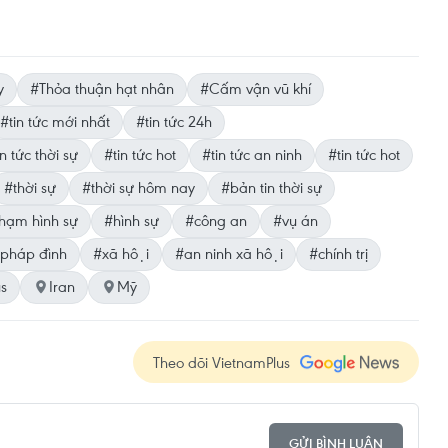
y
#Thỏa thuận hạt nhân
#Cấm vận vũ khí
#tin tức mới nhất
#tin tức 24h
n tức thời sự
#tin tức hot
#tin tức an ninh
#tin tức hot
#thời sự
#thời sự hôm nay
#bản tin thời sự
hạm hình sự
#hình sự
#công an
#vụ án
pháp đình
#xã hội
#an ninh xã hội
#chính trị
us
Iran
Mỹ
Theo dõi VietnamPlus
GỬI BÌNH LUẬN