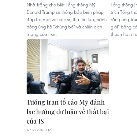
Nhà Trắng cho biết Tổng thống Mỹ
Tổng thống I
Donald Trump sẽ thông báo biện pháp
trích Tổng t
đáp trả mới với các vụ thử tên lửa, hành
rằng ông Tru
động ủng hộ "khủng bố" và chiến dịch
giới" bằng c
mạng của Iran.
thuận hạt nh
Tướng Iran tố cáo Mỹ đánh
lạc hướng dư luận về thất bại
của IS
17/12/2017 11:46