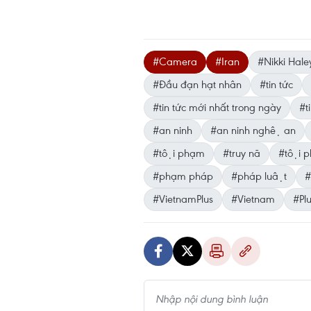
#Camera
#Iran
#Nikki Hale
#Đầu đạn hạt nhân
#tin tức
#tin tức mới nhất trong ngày
#ti
#an ninh
#an ninh nghệ an
#tội phạm
#truy nã
#tội p
#phạm pháp
#pháp luật
#
#VietnamPlus
#Vietnam
#Pl