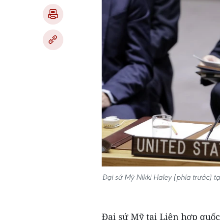
Đại sứ Mỹ Nikki Haley (phía trước) 
Đại sứ Mỹ tại Liên hợp quốc