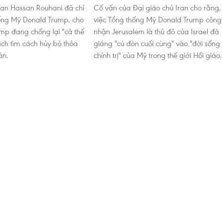
ran Hassan Rouhani đã chỉ
Cố vấn của Đại giáo chủ Iran cho rằng,
hống Mỹ Donald Trump, cho
việc Tổng thống Mỹ Donald Trump công
mp đang chống lại "cả thế
nhận Jerusalem là thủ đô của Israel đã
ách tìm cách hủy bỏ thỏa
giáng "cú đòn cuối cùng" vào "đời sống
ân.
chính trị" của Mỹ trong thế giới Hồi giáo.