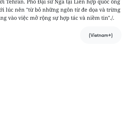
ới Tehran. Phó Đại sứ Nga tại Liên hợp quốc ông
ới lúc nên "từ bỏ những ngôn từ đe dọa và trừng
ung vào việc mở rộng sự hợp tác và niềm tin"./.
(Vietnam+)