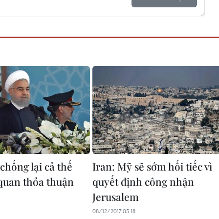
chống lại cả thế
Iran: Mỹ sẽ sớm hối tiếc vì
 quan thỏa thuận
quyết định công nhận
Jerusalem
08/12/2017 05:18