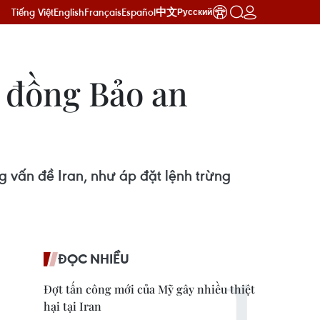
Tiếng Việt
English
Français
Español
中文
Русский
i đồng Bảo an
 vấn đề Iran, như áp đặt lệnh trừng
ĐỌC NHIỀU
Đợt tấn công mới của Mỹ gây nhiều thiệt
hại tại Iran