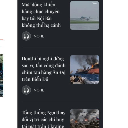
Mưa dông khiến
hàng chục chuyến
bay tới Nội Bài
không thể hạ cánh
NGHE
Houthi bị nghi đứng
sau vụ tấn công đánh
chìm tàu hàng Ấn Độ
trên Biển Đỏ
NGHE
Tổng thống Nga thay
đổi vị trí các chỉ huy
tại mặt trận Ukraine