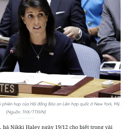
tại phiên họp của Hội đồng Bảo an Liên hợp quốc ở New York, Mỹ.
(Nguồn: THX/TTXVN)
, bà Nikki Haley ngày 19/12 cho biết trong vài