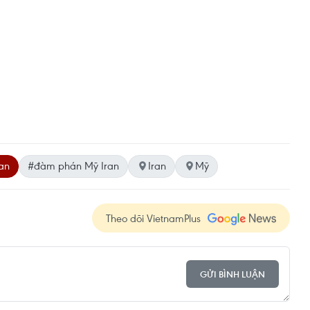
ran
#đàm phán Mỹ Iran
Iran
Mỹ
Theo dõi VietnamPlus
GỬI BÌNH LUẬN