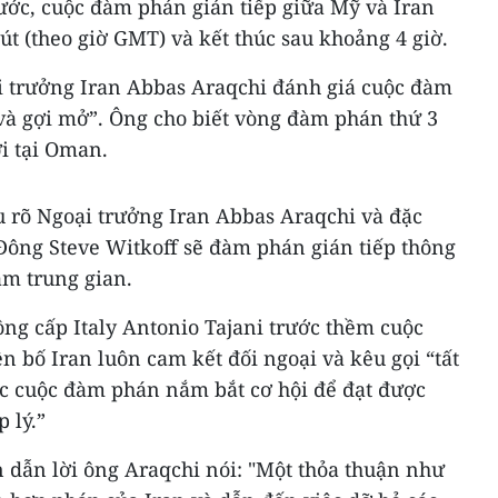
ước, cuộc đàm phán gián tiếp giữa Mỹ và Iran
t (theo giờ GMT) và kết thúc sau khoảng 4 giờ.
i trưởng Iran Abbas Araqchi đánh giá cuộc đàm
à gợi mở”. Ông cho biết vòng đàm phán thứ 3
ới tại Oman.
u rõ Ngoại trưởng Iran Abbas Araqchi và đặc
Đông Steve Witkoff sẽ đàm phán gián tiếp thông
m trung gian.
ng cấp Italy Antonio Tajani trước thềm cuộc
 bố Iran luôn cam kết đối ngoại và kêu gọi “tất
ác cuộc đàm phán nắm bắt cơ hội để đạt được
 lý.”
 dẫn lời ông Araqchi nói: "Một thỏa thuận như