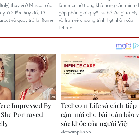
Italy) thay vì ở Muscat của
làm mọi thứ trong khả năng của mình 
 là 2 lần thay đổi, từ
góp phần giải quyết sự bế tắc giữa Mỹ
cat và quay trở lại Rome.
và Iran về chương trình hạt nhân của
Tehran.