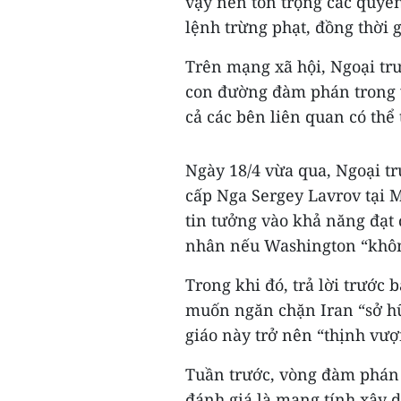
vậy nên tôn trọng các quyề
lệnh trừng phạt, đồng thời 
Trên mạng xã hội, Ngoại trư
con đường đàm phán trong v
cả các bên liên quan có thể
Ngày 18/4 vừa qua, Ngoại t
cấp Nga Sergey Lavrov tại 
tin tưởng vào khả năng đạt
nhân nếu Washington “không
Trong khi đó, trả lời trước
muốn ngăn chặn Iran “sở h
giáo này trở nên “thịnh vượ
Tuần trước, vòng đàm phán g
đánh giá là mang tính xây d