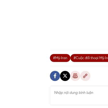
#Mỹ-Iran
#Cuộc đối thoại Mỹ-I