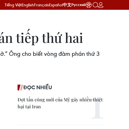
Tiếng Việt
English
Français
Español
中文
Русский
n tiếp thứ hai
ở.” Ông cho biết vòng đàm phán thứ 3
ĐỌC NHIỀU
Đợt tấn công mới của Mỹ gây nhiều thiệt
hại tại Iran