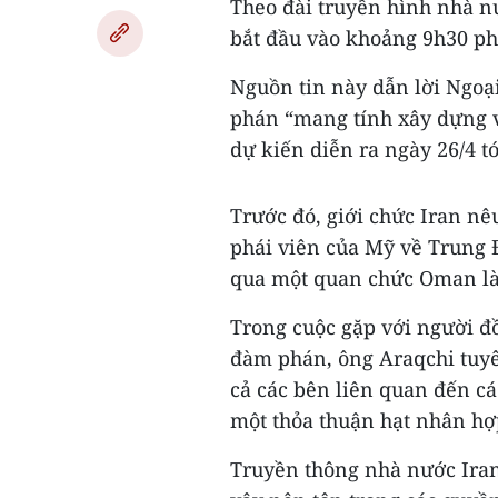
Theo đài truyền hình nhà n
bắt đầu vào khoảng 9h30 phú
Nguồn tin này dẫn lời Ngoạ
phán “mang tính xây dựng v
dự kiến diễn ra ngày 26/4 t
Trước đó, giới chức Iran nê
phái viên của Mỹ về Trung 
qua một quan chức Oman là
Trong cuộc gặp với người đồ
đàm phán, ông Araqchi tuyên
cả các bên liên quan đến c
một thỏa thuận hạt nhân hợp
Truyền thông nhà nước Iran