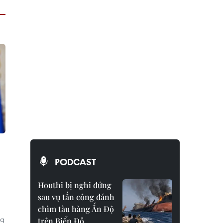
PODCAST
Houthi bị nghi đứng
sau vụ tấn công đánh
chìm tàu hàng Ấn Độ
ng
trên Biển Đỏ