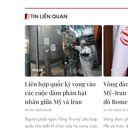
TIN LIÊN QUAN
Liên hợp quốc kỳ vọng vào
Vòng đàm
các cuộc đàm phán hạt
Mỹ-Iran s
nhân giữa Mỹ và Iran
đô Rome 
18/04/2025 04:28
16/04/2025 23:
Người phát ngôn Tổng Thư ký Liên hợp
Vòng đàm ph
quốc cho biết tổ chức này hy vọng cuộc
Mỹ và Iran, d