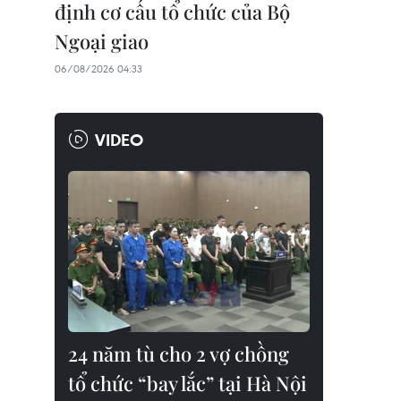
định cơ cấu tổ chức của Bộ
Ngoại giao
06/08/2026 04:33
VIDEO
24 năm tù cho 2 vợ chồng
tổ chức “bay lắc” tại Hà Nội