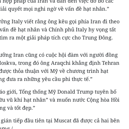
n hợp pháp của Iran và dẫn đến việc dỡ bỏ các
giải quyết mọi nghi ngờ về vấn đề hạt nhân.”
ởng Italy viết rằng ông kêu gọi phía Iran đi theo
ấn đề hạt nhân và Chính phủ Italy hy vọng tất
 tìm ra một giải pháp tích cực cho Trung Đông.
rưởng Iran cũng có cuộc hội đàm với người đồng
Moskva, trong đó ông Araqchi khẳng định Tehran
 được thỏa thuận với Mỹ về chương trình hạt
 đưa ra những yêu cầu phi thực tế.”
 báo giới, Tổng thống Mỹ Donald Trump tuyên bố
ữu vũ khí hạt nhân” và muốn nước Cộng hòa Hồi
ng và tốt đẹp.”
ián tiếp đầu tiên tại Muscat đã được cả hai bên
ựng./.