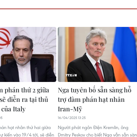
 phán thứ 2 giữa
Nga tuyên bố sẵn sàng hỗ
ẽ diễn ra tại thủ
trợ đàm phán hạt nhân
của Italy
Iran-Mỹ
05
16/04/2025 13:25
án hạt nhân thứ hai giữa
Người phát ngôn Điện Kremlin, ông
ự kiến vào 19/4 tới, sẽ diễn
Dmitry Peskov cho biết Nga vẫn sẵn sà