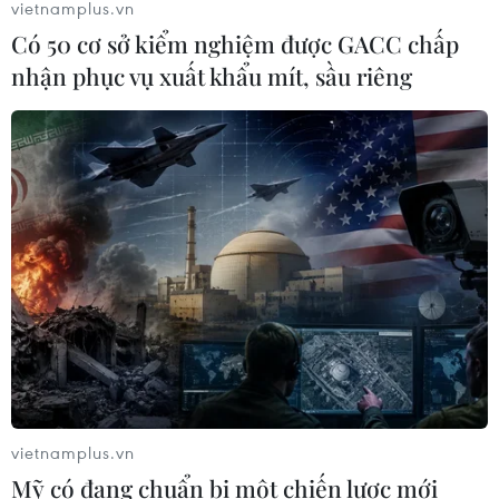
vietnamplus.vn
21/02/2021 14:14
Có 50 cơ sở kiểm nghiệm được GACC chấp
Ngoại trưởng Iran Mohammad Javad Zarif đã nhắc lại
nhận phục vụ xuất khẩu mít, sầu riêng
đề nghị Mỹ trước tiên cần dỡ bỏ các lệnh trừng phạt đối
với nước Cộng hòa Hồi giáo này nếu muốn đàm phán
về thỏa thuận hạt nhân lịch sử.
vietnamplus.vn
Mỹ có đang chuẩn bị một chiến lược mới