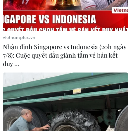
vietnamplus.vn
Nhận định Singapore vs Indonesia (20h ngày
7/8): Cuộc quyết đấu giành tấm vé bán kết
Giám đốc IAEA thăm Iran, tháo gỡ bế tắc
duy …
về thanh sát cơ sở hạt nhân
21/02/2021 00:23
Trước đó, ngày 16/2, Tổng Giám đốc IAEA Grossi đã đề
nghị đến Iran “để tìm kiếm một giải pháp được cả hai
bên nhất trí” giúp IAEA có thể tiếp tục công tác thanh sát
cần thiết.