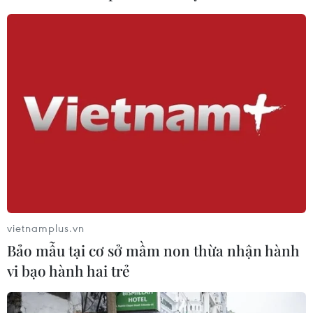
#công dân mỹ
#lệnh trừng phạt
#JCPOA
#thỏa thuận hạt nhân
#Jake Sullivan
Iran
Mỹ
vietnamplus.vn
Bảo mẫu tại cơ sở mầm non thừa nhận hành
vi bạo hành hai trẻ
Theo dõi VietnamPlus