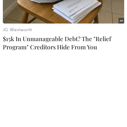
JG Wentworth
$15k In Unmanageable Debt? The "Relief
Program" Creditors Hide From You
Cố vấn an ninh quốc gia Mỹ Jake Sullivan. (Nguồn:
AFP/TTXVN)
Ngày 21/2, Cố vấn an ninh quốc gia Mỹ Jake
Sullivan cho biết chính quyền Tổng thống Joe
Biden đã bắt đầu thảo luận với Iran về việc