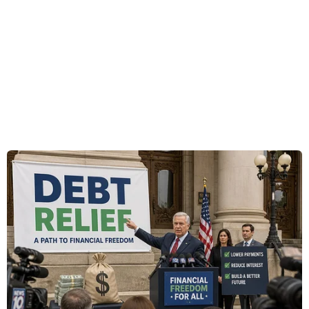
Tehran giam giữ một số công dân Mỹ.
Theo phóng viên TTXVN tại Mỹ, phát biểu trên
chương trình “Face the Nation” của đài CBS, cố
vấn Sullivan khẳng định chính quyền Tổng
thống Biden đã bắt đầu liên lạc trực tiếp với
Iran về việc Tehran giam giữ một số công dân
Mỹ.
Ông Sullivan nhấn mạnh Mỹ sẽ không để vấn
đề này kéo dài và ưu tiên của chính quyền hiện
nay là đưa công dân Mỹ trở về nước an toàn.
Trong khi đó, về phía Iran, người phát ngôn của
của Bộ Ngoại giao Saeed Khatibzadeh cùng ngày
khẳng định Washington và Tehran chưa đối
thoại trực tiếp trong bất kỳ lĩnh vực nào.