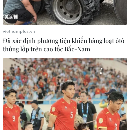
vietnamplus.vn
Đã xác định phương tiện khiến hàng loạt ôtô
thủng lốp trên cao tốc Bắc-Nam
Iran xem xét đề xuất của EU về cuộc họp
không chính thức với Mỹ
21/02/2021 08:01
Iran vẫn xem xét khả năng đàm phán với nhóm P5+1,
song khẳng định sự trở lại của Mỹ đối với thỏa thuận