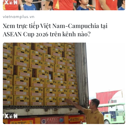
JCPOA không cần đến một cuộc họp và cách duy nhất
để giải quyết các vấn đề là dỡ bỏ trừng phạt.
vietnamplus.vn
Xem trực tiếp Việt Nam-Campuchia tại
ASEAN Cup 2026 trên kênh nào?
Iran nhắc lại điều kiện trước khi đàm
phán về thỏa thuận hạt nhân 2015