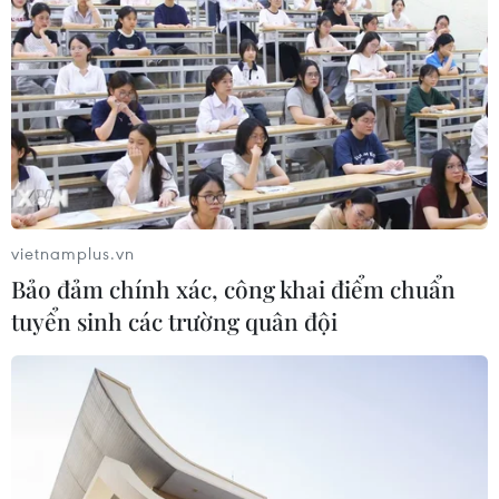
Lãnh đạo Iran: "Muốn thấy hành động
thay vì lời nói suông" của Mỹ
17/02/2021 09:47
Trước thông tin ông Biden quay lại JCPOA, lãnh đạo tối
cao Iran Ali Khamenei cho biết Iran muốn thấy "hành
động chứ không phải lời nói suông" từ các bên tham
gia ký thỏa thuận này năm 2015.
vietnamplus.vn
Bảo đảm chính xác, công khai điểm chuẩn
tuyển sinh các trường quân đội