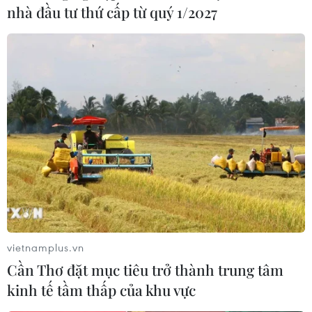
nhà đầu tư thứ cấp từ quý 1/2027
Canada: Hai ông lớn viễn thông thuyết
vietnamplus.vn
phục không quay lưng với Huawei
Cần Thơ đặt mục tiêu trở thành trung tâm
kinh tế tầm thấp của khu vực
22/12/2018 03:09
Hai “ông lớn” trong ngành viễn thông Canada là BCE