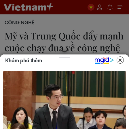
CÔNG NGHỆ
Mỹ và Trung Quốc đẩy mạnh
cuộc chạy đua về công nghệ
cao
Khám phá thêm
29/12/2018 23:14
Chuyên gia nhận định trong tương lai rất gần sẽ
hình thành hai cực trong hầu hết các lĩnh vực công
nghệ quan trọng nhất. Một cực là các công nghệ
do Mỹ kiểm soát và cực kia là công nghệ của
Trung Quốc