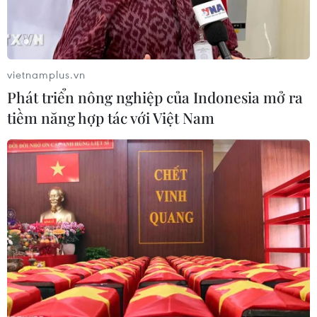
tương tác và các liên hệ đáng tin cậy với các đối
tác công nghệ./.
(TTXVN/Vietnam+)
vietnamplus.vn
Phát triển nông nghiệp của Indonesia mở ra
tiềm năng hợp tác với Việt Nam