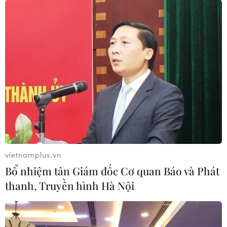
Inc. và Telus Corp. đang gây sức ép để chính phủ liên
bang Canada không cấm các hãng này sử dụng thiết
bị của tập đoàn công nghệ Trung Quốc Huawei.
vietnamplus.vn
Bổ nhiệm tân Giám đốc Cơ quan Báo và Phát
thanh, Truyền hình Hà Nội