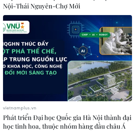
Nội-Thái Nguyên-Chợ Mới
Khởi động RE:ACT: Thử thách thanh
niên đổi mới sáng tạo vì cộng đồng
bền vững
07/08/2026 10:33
Hạ tầng AI - động lực tăng trưởng
mới của Đông Nam Á
07/08/2026 10:19
Quân khu 7 đẩy mạnh ứng dụng
vietnamplus.vn
khoa học-công nghệ trong tìm kiếm,
Phát triển Đại học Quốc gia Hà Nội thành đại
quy tập hài cốt liệt sỹ
học tinh hoa, thuộc nhóm hàng đầu châu Á
07/08/2026 08:45