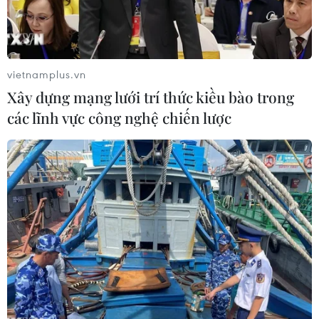
vietnamplus.vn
Xây dựng mạng lưới trí thức kiều bào trong
các lĩnh vực công nghệ chiến lược
(Ảnh: AFP/TTXVN)
Theo hãng Reuters/Sputnik, trong cuộc họp báo
đầu tiên sau vụ bắt giữ Giám đốc Tài chính Tập
đoàn Huawei, bà Mạnh Vãn Chu, tại Canada, đại
diện tập đoàn cho biết họ đã ký được 25 hợp