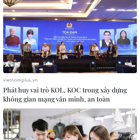
Bộ trưởng Anh lo lắng vì Huawei tham gia
cung cấp dịch vụ 5G
27/12/2018 07:26
Bộ trưởng Quốc phòng Gavin Williamson đã bày tỏ
quan ngại sâu sắc về vai trò của Huawei trong việc
cung cấp dịch vụ 5G ở Anh và đề nghị cần nên xem
các đối tác như Mỹ, Australia phó như thế nào.
vietnamplus.vn
Phát huy vai trò KOL, KOC trong xây dựng
không gian mạng văn minh, an toàn