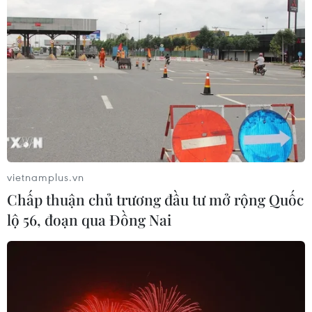
kiểm soát được quá trình phát triển công nghệ
trên thực tế sẽ kiểm soát được nền kinh tế toàn
cầu. Cuộc chạy đua đang diễn ra trong lĩnh vực
này.
Trong cuộc đấu tranh này có nhiều mặt trận.
Huawei chỉ là một trong số đó. Cuộc đối đầu
giữa Mỹ và Trung Quốc không phải là cuộc
chiến thương mại, mà là cuộc đấu tranh trong
lĩnh vực công nghệ, xung quanh các tiêu chuẩn
vietnamplus.vn
công nghệ trong cuộc cách mạng công nghệ.”
Chấp thuận chủ trương đầu tư mở rộng Quốc
Kể từ những năm 1990, Mỹ không chỉ là một
lộ 56, đoạn qua Đồng Nai
siêu cường về quân sự, kinh tế và chính trị, mà
còn là một siêu cường công nghệ. Mỹ đạt được
lợi nhuận tối đa từ điều đó.
Chính sự vượt trội về công nghệ đã tạo cơ hội để