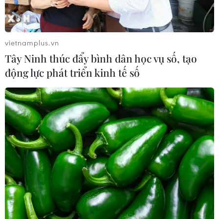
vietnamplus.vn
Tây Ninh thúc đẩy bình dân học vụ số, tạo
động lực phát triển kinh tế số
TIN CÙNG CHUYÊN MỤC
Bản Lồng - nơi văn hóa Mông hòa
nhịp cùng du lịch cộng đồng giữa
cổng trời Pha Đin
07/08/2026 08:31
Báo Argentina nói ngành vật liệu
công nghệ cao Việt Nam "hút" đầu tư