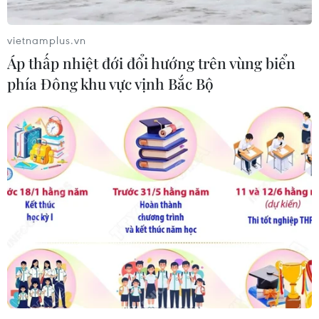
vietnamplus.vn
Áp thấp nhiệt đới đổi hướng trên vùng biển
phía Đông khu vực vịnh Bắc Bộ
Toàn cảnh hội nghị. (Ảnh: Phương Hoa/TTXVN)
Để lý luận của Đảng, nhất là những chủ trương,
quan điểm mới đến với đông đảo các tầng lớp
nhân dân, thực sự trở thành “lực lượng vật
chất,” nội dung tuyên truyền đã được xây dựng
có trọng tâm, trọng điểm, tập trung vào những
vấn đề dư luận quan tâm, nhất là những vấn đề
có ý kiến khác nhau để tuyên truyền, giải thích
hướng đến mục tiêu là củng cố niềm tin trong
nhân dân, việc biên soạn tài liệu tuyên truyền
ngắn gọn, dể hiểu, phù hợp với từng đối tượng,