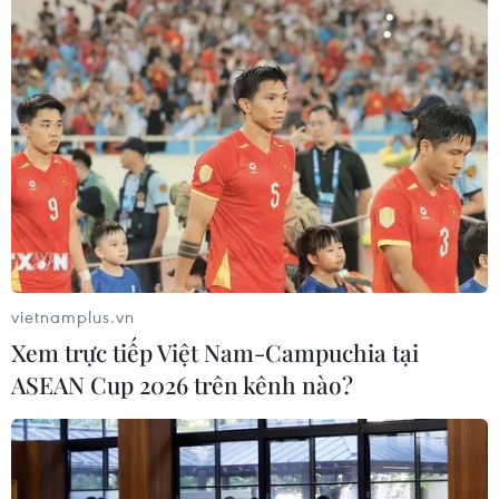
nắm bắt, phân tích, dự báo dư luận xã hội; chủ
động trong việc cung cấp thông tin định hướng
dư luận xã hội.../.
(TTXVN/Vietnam+)
vietnamplus.vn
Xem trực tiếp Việt Nam-Campuchia tại
ASEAN Cup 2026 trên kênh nào?