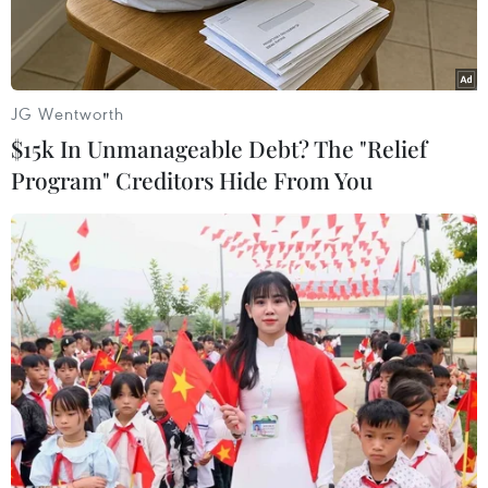
JG Wentworth
$15k In Unmanageable Debt? The "Relief
Program" Creditors Hide From You
Ông Trần Quốc Vượng, Ủy viên Bộ Chính trị, Thường trực Ban Bí
thư phát biểu chỉ đạo Hội nghị Tổng kết công tác tuyên giáo
năm 2018. (Ảnh: Phương Hoa/TTXVN)
Tại Hội nghị toàn quốc Tổng kết công tác tuyên
giáo năm 2018, triển khai nhiệm vụ năm 2019