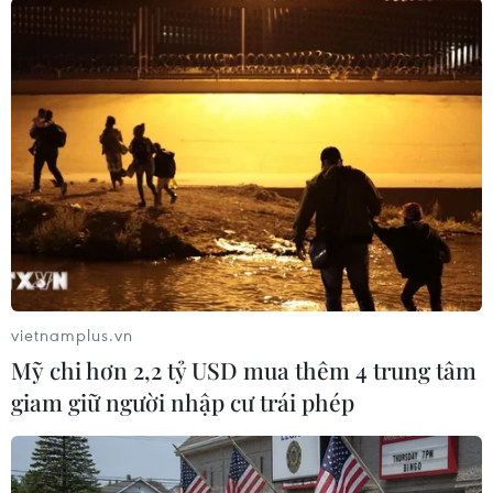
Ban Thường vụ Tỉnh ủy cũng đã chỉ đạo, hướng
dẫn các cấp ủy đưa nội dung 27 biểu hiện suy
thoái và việc học tập, làm theo tư tưởng, đạo
đức, phong cách của Bác thành một nội dung
trong sinh hoạt chi bộ với nhiều hình thức
phong phú. Hằng tháng, từng chi bộ có đánh
giá, nhận xét, bình bầu tập thể, cá nhân tiêu
biểu, nhắc nhở những tập thể, cá nhân còn hạn
chế.
Với cách làm này, việc học tập và làm theo
gương Bác và thực hiện Nghị quyết Trung ương
vietnamplus.vn
4 đã khắc phục được biểu hiện hình thức, chung
Mỹ chi hơn 2,2 tỷ USD mua thêm 4 trung tâm
chung nên đạt kết quả thực chất hơn, tạo được
giam giữ người nhập cư trái phép
sự chuyển biến mạnh mẽ ở từng cơ quan, đơn
vị, địa phương, trong mỗi cán bộ, đảng viên,
nhất là người đứng đầu cấp ủy, chính quyền các