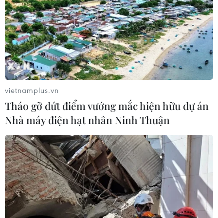
TIN LIÊN QUAN
vietnamplus.vn
Tháo gỡ dứt điểm vướng mắc hiện hữu dự án
Nhà máy điện hạt nhân Ninh Thuận
Thống nhất các nhiệm vụ trọng tâm của
báo chí trong năm 2019
28/12/2018 13:41
Hội nghị Báo chí toàn quốc tổng kết công tác năm 2018,