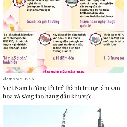
06/08/2026 08:36
Mở 1 cửa xả đáy hồ thủy điện Hòa
Bình vào 16 giờ ngày 6/8
06/08/2026 06:28
Quảng Trị: Mùa mưa lũ cận kề,
thường trực nỗi lo bờ sông 'nuốt' đất
06/08/2026 05:14
vietnamplus.vn
Việt Nam hướng tới trở thành trung tâm văn
hóa và sáng tạo hàng đầu khu vực
Mưa dông khiến hàng chục
chuyến bay tới Nội Bài không thể hạ
cánh
06/08/2026 04:37