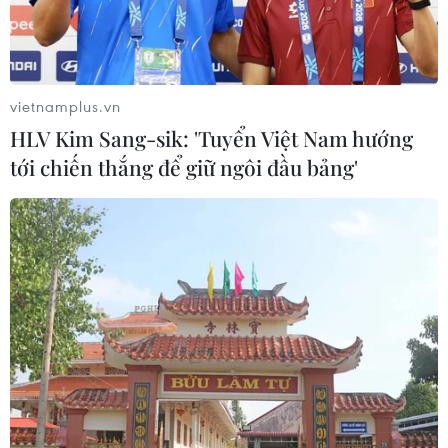
vietnamplus.vn
HLV Kim Sang-sik: 'Tuyển Việt Nam hướng
tới chiến thắng để giữ ngôi đầu bảng'
TIN CÙNG CHUYÊN MỤC
Lào Cai khẩn trương tìm kiếm 2