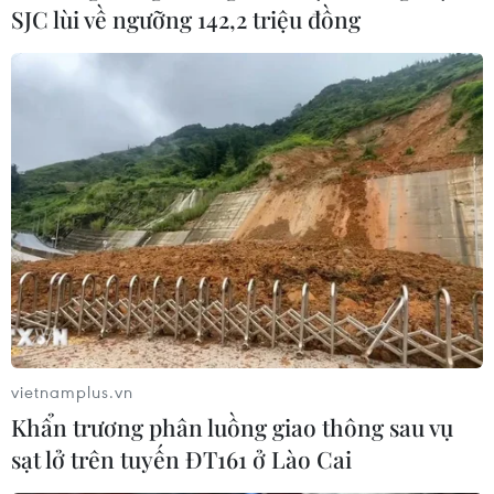
SJC lùi về ngưỡng 142,2 triệu đồng
Dự báo khu vực Hà Nội trong hai ngày cuối tuần (24/6
và 25/6) mây thay đổi, có mưa rào và dông vài nơi,
chiều tối có mưa rào và dông rải rác.
vietnamplus.vn
Khẩn trương phân luồng giao thông sau vụ
sạt lở trên tuyến ĐT161 ở Lào Cai