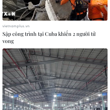
vietnamplus.vn
Sập công trình tại Cuba khiến 2 người tử
vong
Hiện tượng El Nino có thể xuất hiện vào
nửa cuối năm nay
17/05/2017 09:06
Tổng hợp các kết quả dự báo của các mô hình khí
tượng thủy văn của các nước, nhất là trong khu vực
châu Á, El Nino (hiện tượng nước biển nóng lên) xuất
hiện vào nửa cuối năm nay.