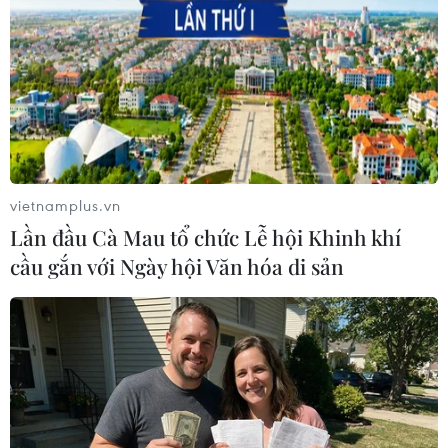
Theo dõi VietnamPlus
vietnamplus.vn
TIN LIÊN QUAN
Lần đầu Cà Mau tổ chức Lễ hội Khinh khí
cầu gắn với Ngày hội Văn hóa di sản