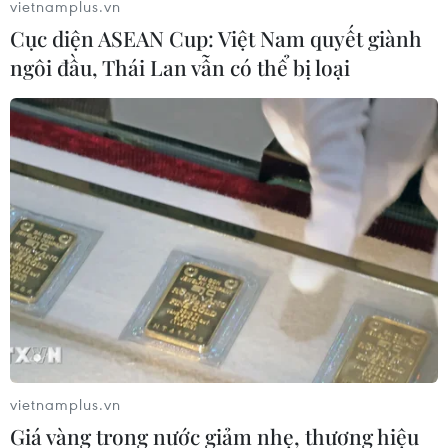
vietnamplus.vn
lúc 13 giờ phổ biến 35-36 độ C, có nơi trên 36 độ C.
Cục diện ASEAN Cup: Việt Nam quyết giành
ngôi đầu, Thái Lan vẫn có thể bị loại
Khu vực Hà Nội có mưa rào và dông trong
vietnamplus.vn
2 ngày cuối tuần
Giá vàng trong nước giảm nhẹ, thương hiệu
24/06/2017 01:20