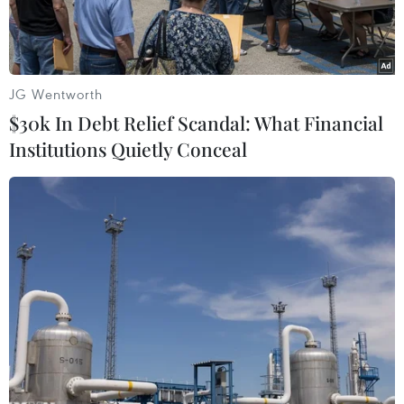
JG Wentworth
$30k In Debt Relief Scandal: What Financial
Institutions Quietly Conceal
Ảnh chỉ có tính minh họa. (Ảnh: Trọng Đạt/TTXVN)
Theo Trung tâm dự báo Khí tượng Thủy văn
Trung ương, ngày hôm nay, Chủ nhật (25/6), do
ảnh hưởng của rãnh áp thấp có trục ở khoảng