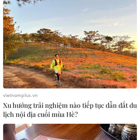
đảo Trường Sa), vùng biển từ Ninh Thuận đến
Cà Mau, Cà Mau đến Kiên Giang và vịnh Thái
Lan tiếp tục có mưa rào và dông mạnh. Trong
cơn dông có khả năng xảy ra lốc xoáy và gió giật
mạnh cấp 6-7. Quần đảo Hoàng Sa không mưa,
biển êm, gió cấp 4. Tầm nhìn xa trên 10km./.
(TTXVN/Vietnam+)
vietnamplus.vn
Xu hướng trải nghiệm nào tiếp tục dẫn dắt du
lịch nội địa cuối mùa Hè?