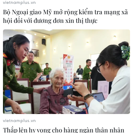
vietnamplus.vn
khí hậu
Bộ Ngoại giao Mỹ mở rộng kiểm tra mạng xã
06/08/2026 23:00
hội đối với đương đơn xin thị thực
Mưa lớn gây ngập lụt, chia cắt nhiều
khu vực ở Nghệ An
06/08/2026 13:06
Đắk Lắk truy quét, xử lý tình trạng
phá rừng, lấn chiếm đất rừng
06/08/2026 12:36
Cảnh báo mưa cường độ lớn trên
vietnamplus.vn
100mm tại Bắc Bộ, Thanh Hóa và
Thắp lên hy vọng cho hàng ngàn thân nhân
Nghệ An