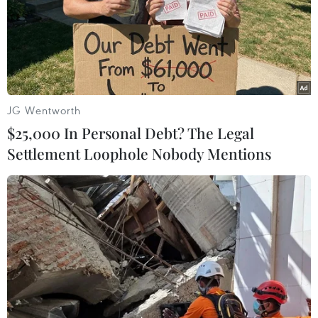
Thời tiết 2017: Xuất hiện bão rớt,
mưa trái mùa và dông lốc nhiều hơn
JG Wentworth
10/01/2017 03:35
$25,000 In Personal Debt? The Legal
Ông Lê Thanh Hải, Phó Tổng Giám đốc Trung tâm Khí
Settlement Loophole Nobody Mentions
tượng Thủy văn Quốc gia nhận định, năm 2017 là một
năm thiên ấm, nhưng bão rớt vẫn còn, xuất hiện mưa
trái mùa, dông lốc và mưa đá hiện nhiều hơn.