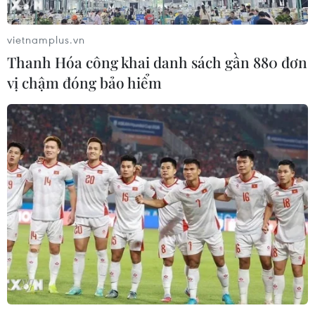
vietnamplus.vn
Thanh Hóa công khai danh sách gần 880 đơn
vị chậm đóng bảo hiểm
Miền Trung nắng nóng kéo dài hai ngày
tới, Nam Bộ vẫn có mưa dông
23/06/2017 11:20
Chiều 23/6, các tỉnh từ Nghệ An trở vào đến Quảng
Ngãi đã xảy ra nắng nóng trên diện rộng với nhiệt độ