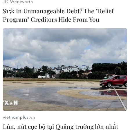
JG Wentworth
$15k In Unmanageable Debt? The "Relief
Program" Creditors Hide From You
#Nga
#Tàu vũ trụ
#Trái Đất
#Vệ tinh
#Sao Hỏa
#Nguy hiểm
#Khí quyển
Áo
Nga
Theo dõi VietnamPlus
vietnamplus.vn
Lún, nứt cục bộ tại Quảng trường lớn nhất