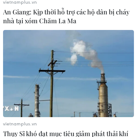
vietnamplus.vn
Thái Lan phát hiện hóa thạch khủng
An Giang: Kịp thời hỗ trợ các hộ dân bị cháy
long ăn thịt hơn 130 triệu năm tuổi
nhà tại xóm Chăm La Ma
05/08/2026 00:00
WHO ghi nhận tín hiệu tích cực từ
thử nghiệm điều trị Ebola tại Congo
04/08/2026 22:42
Đến năm 2030, Việt Nam làm chủ tối
thiểu 10 công nghệ lõi
04/08/2026 15:34
vietnamplus.vn
Thụy Sĩ khó đạt mục tiêu giảm phát thải khí