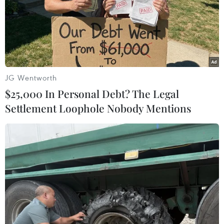
Ca vi phẫu ghép da đầu hiếm gặp
giúp bé gái phục hồi sau 10 năm
06/08/2026 07:15
JG Wentworth
$25,000 In Personal Debt? The Legal
Việt Nam hướng tới làm
Settlement Loophole Nobody Mentions
chủ 10 công nghệ lõi vào năm 2030
06/08/2026 04:38
Việt Nam và Lào thúc đẩy hợp tác
khoa học
05/08/2026 23:43