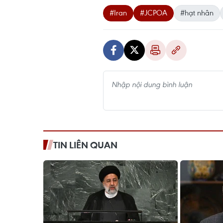
#Iran
#JCPOA
#hạt nhân
TIN LIÊN QUAN