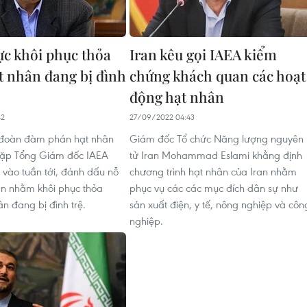
ực khôi phục thỏa
Iran kêu gọi IAEA kiểm
t nhân đang bị đình
chứng khách quan các hoạt
động hạt nhân
42
27/09/2022 04:43
 đoàn đàm phán hạt nhân
Giám đốc Tổ chức Năng lượng nguyên
 gặp Tổng Giám đốc IAEA
tử Iran Mohammad Eslami khẳng định
i vào tuần tới, đánh dấu nỗ
chương trình hạt nhân của Iran nhằm
an nhằm khôi phục thỏa
phục vụ các các mục đích dân sự như
n đang bị đình trệ.
sản xuất điện, y tế, nông nghiệp và côn
nghiệp.