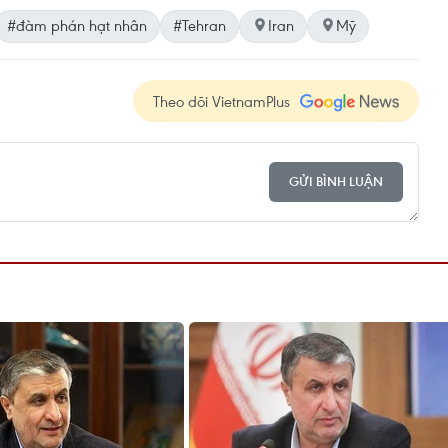
#đàm phán hạt nhân
#Tehran
Iran
Mỹ
Theo dõi VietnamPlus
GỬI BÌNH LUẬN