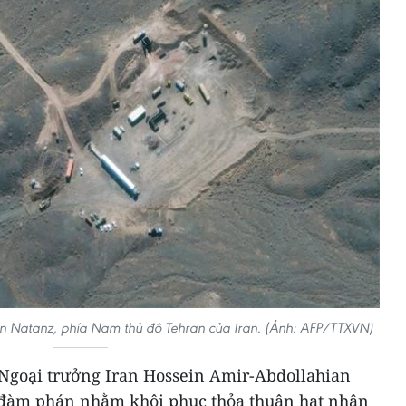
ân Natanz, phía Nam thủ đô Tehran của Iran. (Ảnh: AFP/TTXVN)
Ngoại trưởng Iran Hossein Amir-Abdollahian
c đàm phán nhằm khôi phục thỏa thuận hạt nhân