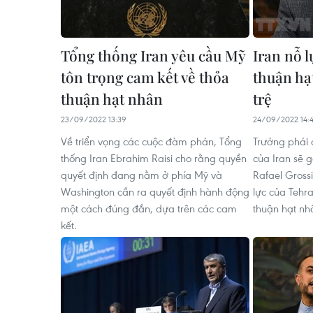
Tổng thống Iran yêu cầu Mỹ
Iran nỗ l
tôn trọng cam kết về thỏa
thuận hạ
thuận hạt nhân
trệ
23/09/2022 13:39
24/09/2022 14:
Về triển vọng các cuộc đàm phán, Tổng
Trưởng phái
thống Iran Ebrahim Raisi cho rằng quyền
của Iran sẽ
quyết định đang nằm ở phía Mỹ và
Rafael Gross
Washington cần ra quyết định hành động
lực của Tehr
một cách đúng đắn, dựa trên các cam
thuận hạt nhâ
kết.