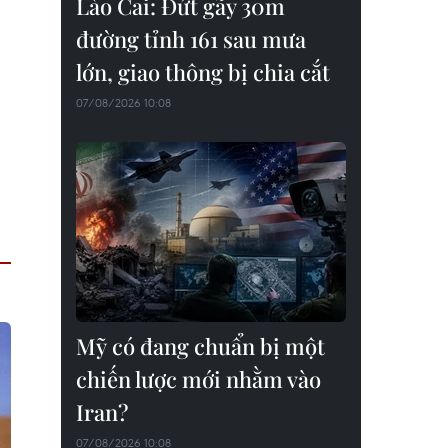
Lào Cai: Đứt gãy 30m
đường tỉnh 161 sau mưa
lớn, giao thông bị chia cắt
07/08/2026 10:08
Mỹ có đang chuẩn bị một
chiến lược mới nhằm vào
Iran?
07/08/2026 10:08