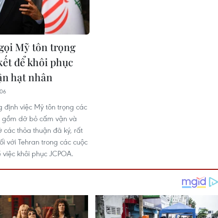
 gọi Mỹ tôn trọng
kết để khôi phục
ận hạt nhân
:06
g định việc Mỹ tôn trọng các
o gồm dỡ bỏ cấm vận và
 các thỏa thuận đã ký, rất
ối với Tehran trong các cuộc
 việc khôi phục JCPOA.