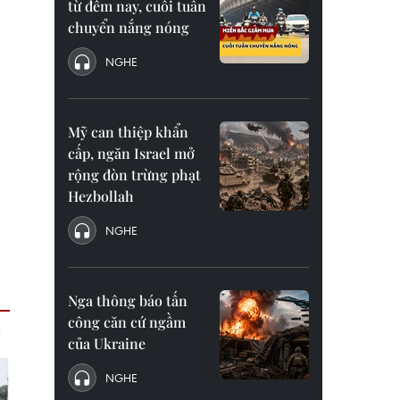
từ đêm nay, cuối tuần
chuyển nắng nóng
NGHE
Mỹ can thiệp khẩn
cấp, ngăn Israel mở
rộng đòn trừng phạt
Hezbollah
NGHE
Nga thông báo tấn
công căn cứ ngầm
của Ukraine
NGHE