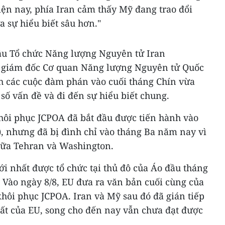
iện nay, phía Iran cảm thấy Mỹ đang trao đổi
 sự hiểu biết sâu hơn."
ầu Tổ chức Năng lượng Nguyên tử Iran
giám đốc Cơ quan Năng lượng Nguyên tử Quốc
nh các cuộc đàm phán vào cuối tháng Chín vừa
 số vấn đề và đi đến sự hiểu biết chung.
ôi phục JCPOA đã bắt đầu được tiến hành vào
), nhưng đã bị đình chỉ vào tháng Ba năm nay vì
giữa Tehran và Washington.
 nhất được tổ chức tại thủ đô của Áo đầu tháng
 Vào ngày 8/8, EU đưa ra văn bản cuối cùng của
khôi phục JCPOA. Iran và Mỹ sau đó đã gián tiếp
uất của EU, song cho đến nay vẫn chưa đạt được