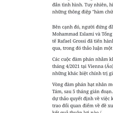
đắn tình hình. Tuy nhiên, h
những thông điệp "hàm chứa
Bên cạnh đó, người đứng đ
Mohammad Eslami và Tổng 
tế Rafael Grossi đã tiến hà
qua, trong đó thảo luận một
Các cuộc đàm phán nhằm kh
tháng 4/2021 tại Vienna (Áo
những khác biệt chính trị 
Vòng đàm phán hạt nhân mới
Tám, sau 5 tháng gián đoạn.
dự thảo quyết định về việc 
trao đổi quan điểm về đề x
kết quả thuận lợi nào./.