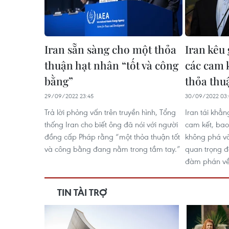
Iran sẵn sàng cho một thỏa
Iran kêu
thuận hạt nhân “tốt và công
các cam 
bằng”
thỏa thu
29/09/2022 23:45
30/09/2022 03
Trả lời phỏng vấn trên truyền hình, Tổng
Iran tái khẳn
thống Iran cho biết ông đã nói với người
cam kết, ba
đồng cấp Pháp rằng “một thỏa thuận tốt
không phá vỡ
và công bằng đang nằm trong tầm tay.”
quan trọng đ
đàm phán về