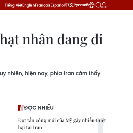
Tiếng Việt
English
Français
Español
中文
Русский
hạt nhân đang đi
uy nhiên, hiện nay, phía Iran cảm thấy
ĐỌC NHIỀU
Đợt tấn công mới của Mỹ gây nhiều thiệt
hại tại Iran