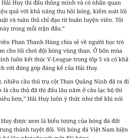
ng, Hải Huy thi đấu thông minh và có nhãn quan
hiệu quả với khả năng thu hồi bóng, kiểm soát lối
uật và tuân thủ chỉ đạo từ huấn luyện viên. Tôi
 này trong mỗi trận đấu.”
viên Phan Thanh Hùng chia sẻ về người học trò
im cho lối chơi đội bóng vùng than. Ở bốn mùa
nh luôn kết thúc V-League trong tốp 5 và có khả
ch với đóng góp đáng kể của Hải Huy.
 nhiều cầu thủ trụ cột Than Quảng Ninh đã ra đi
 là cầu thủ đã thi đấu lâu năm ở câu lạc bộ thì
iều hơn,” Hải Huy luôn ý thức như thế khi nói
 Huy được xem là biểu tượng của bóng đá đất
trung thành tuyệt đối. Với bóng đá Việt Nam hiện