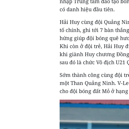
nhập Trung tâm đào tạo bón
có danh hiệu đầu tiên.
Hải Huy cùng đội Quảng Nin
tố chính, ghi tới 7 bàn thắ
hứng giúp đội bóng quê hươ
Khi còn ở đội trẻ, Hải Huy 
khi giành Huy chương Đồng 
sau đó là chức Vô địch U21 
Sớm thành công cùng đội tr
một Than Quảng Ninh. V-Lea
cho đội bóng đất Mỏ ở hạng