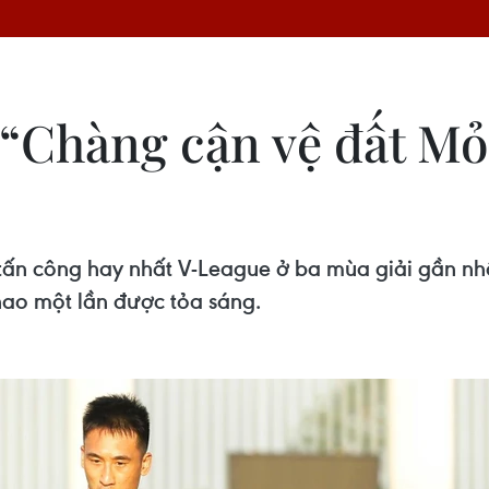
“Chàng cận vệ đất Mỏ”
tấn công hay nhất V-League ở ba mùa giải gần nhấ
hao một lần được tỏa sáng.