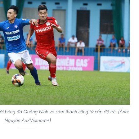
 với bóng đá Quảng Ninh và sớm thành công từ cấp độ trẻ. (Ảnh:
Nguyên An/Vietnam+)