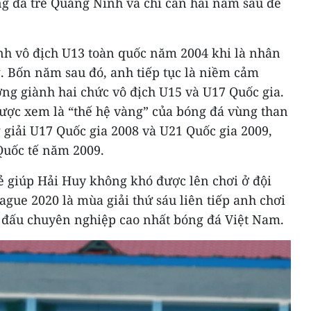
g đá trẻ Quảng Ninh và chỉ cần hai năm sau để
h vô địch U13 toàn quốc năm 2004 khi là nhân
ng. Bốn năm sau đó, anh tiếp tục là niềm cảm
ng giành hai chức vô địch U15 và U17 Quốc gia.
được xem là “thế hệ vàng” của bóng đá vùng than
giải U17 Quốc gia 2008 và U21 Quốc gia 2009,
Quốc tế năm 2009.
ẻ giúp Hải Huy không khó được lên chơi ở đội
gue 2020 là mùa giải thứ sáu liên tiếp anh chơi
 đấu chuyên nghiệp cao nhất bóng đá Việt Nam.