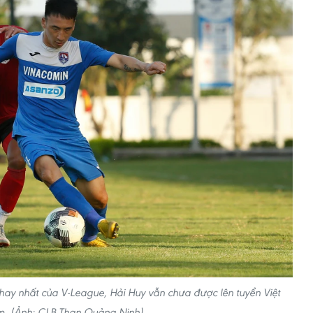
 hay nhất của V-League, Hải Huy vẫn chưa được lên tuyển Việt
. (Ảnh: CLB Than Quảng Ninh)