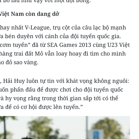
n bó lâu như vậy với một đội bóng.
Việt Nam còn dang dở
hay nhất V-League, trụ cột của câu lạc bộ mạnh
a bén duyên với cánh của đội tuyển quốc gia.
 cơm tuyển” đã từ SEA Games 2013 cùng U23 Việt
hàng trai đất Mỏ vẫn loay hoay đi tìm cho mình
áo đỏ sao vàng.
n, Hải Huy luôn tự tin với khát vọng không nguôi:
uốn phấn đấu để được chơi cho đội tuyển quốc
à hy vọng rằng trong thời gian sắp tới có thể
a để có cơ hội được lên tuyển.”