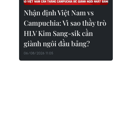
Nhận định Việt Nam vs
Campuchia: Vì sao thầy trò
HLV Kim Sang-sik cần
giành ngôi đầu bảng?
06/08/2026 11:05