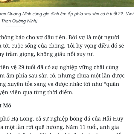
Than Quảng Ninh cùng gia đình êm ấp phía sau sân cỏ ở tuổi 29. (Ảnh
 Than Quảng Ninh)
 thông báo cho vợ đầu tiên. Bởi vợ là một người
 tới cuộc sống của chồng. Tôi hy vọng điều đó sẽ
uy trầm giọng, không giấu nổi suy tư.
 tiền vệ 29 tuổi đã có sự nghiệp vững chãi cùng
 êm ấm phía sau sân cỏ, nhưng chưa một lần được
ng xuyên tỏa sáng và được nhắc tới như “quân
uyện viên qua từng thời điểm.
t Mỏ
h phố Hạ Long, cả sự nghiệp bóng đá của Hải Huy
 một lần rời quê hương. Năm 11 tuổi, anh gia