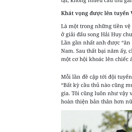
tại, không nhiều cầu thủ gắ
Khát vọng được lên tuyển 
Là một trong những tiền vệ 
ở giải đấu song Hải Huy chư
Lần gần nhất anh được “ăn
Nam. Sau thất bại năm ấy, c
một cơ hội khoác lên chiếc 
Mỗi lần đề cập tới đội tuyể
“Bất kỳ cầu thủ nào cũng m
gia. Tôi cũng luôn như vậy v
hoàn thiện bản thân hơn nữ