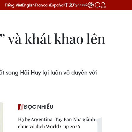
Tiếng Việt
English
Français
Español
中文
Русский
 và khát khao lên
t song Hải Huy lại luôn vô duyên với
ĐỌC NHIỀU
Hạ bệ Argentina, Tây Ban Nha giành
chức vô địch World Cup 2026