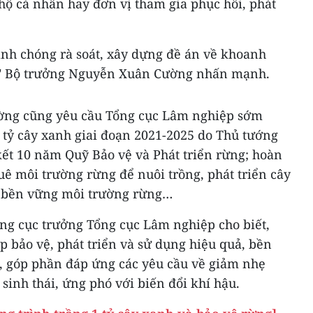
hộ cá nhân hay đơn vị tham gia phục hồi, phát
nh chóng rà soát, xây dựng đề án về khoanh
n," Bộ trưởng Nguyễn Xuân Cường nhấn mạnh.
ờng cũng yêu cầu Tổng cục Lâm nghiệp sớm
 tỷ cây xanh giai đoạn 2021-2025 do Thủ tướng
kết 10 năm Quỹ Bảo vệ và Phát triển rừng; hoàn
uê môi trường rừng để nuôi trồng, phát triển cây
vệ bền vững môi trường rừng…
g cục trưởng Tổng cục Lâm nghiệp cho biết,
 bảo vệ, phát triển và sử dụng hiệu quả, bền
ó, góp phần đáp ứng các yêu cầu về giảm nhẹ
 sinh thái, ứng phó với biến đổi khí hậu.