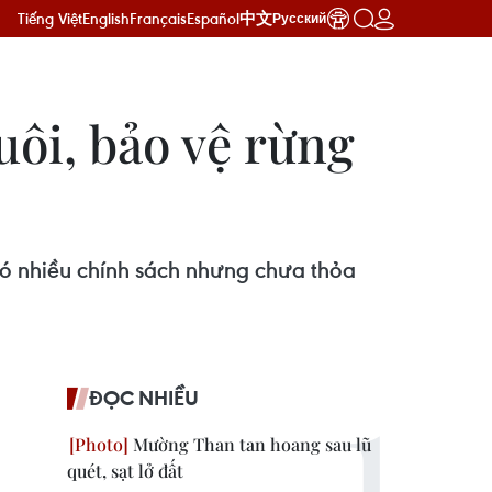
Tiếng Việt
English
Français
Español
中文
Русский
ôi, bảo vệ rừng
có nhiều chính sách nhưng chưa thỏa
ĐỌC NHIỀU
Mường Than tan hoang sau lũ
quét, sạt lở đất