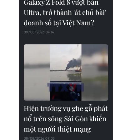
Galaxy Z Fold 8 vượt bản
Ultra, trở thành 'át chủ bài'
doanh số tại Việt Nam?
09/08/2026 04:14
Hiện trường vụ ghe gỗ phát
nổ trên sông Sài Gòn khiến
một người thiệt mạng
08/08/2026 09:03