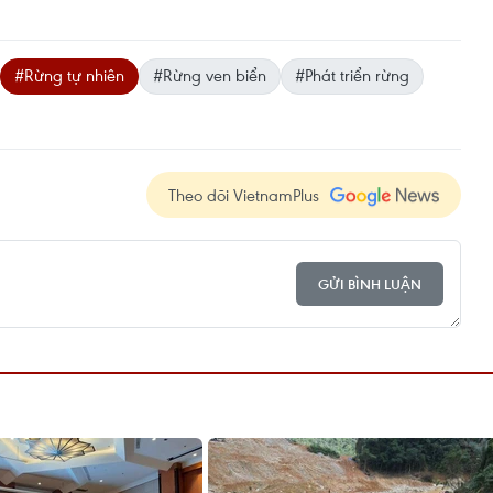
#Rừng tự nhiên
#Rừng ven biển
#Phát triển rừng
Theo dõi VietnamPlus
GỬI BÌNH LUẬN