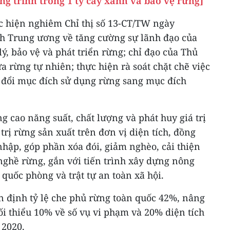
ng trình trồng 1 tỷ cây xanh và bảo vệ rừng]
ực hiện nghiêm Chỉ thị số 13-CT/TW ngày
h Trung ương về tăng cường sự lãnh đạo của
ý, bảo vệ và phát triển rừng; chỉ đạo của Thủ
 rừng tự nhiên; thực hiện rà soát chặt chẽ việc
 đổi mục đích sử dụng rừng sang mục đích
cao năng suất, chất lượng và phát huy giá trị
 trị rừng sản xuất trên đơn vị diện tích, đồng
 nhập, góp phần xóa đói, giảm nghèo, cải thiện
nghề rừng, gắn với tiến trình xây dựng nông
quốc phòng và trật tự an toàn xã hội.
n định tỷ lệ che phủ rừng toàn quốc 42%, nâng
ối thiểu 10% về số vụ vi phạm và 20% diện tích
 2020.