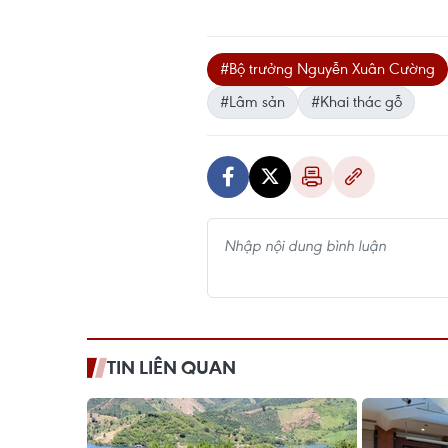
#Bộ trưởng Nguyễn Xuân Cường
#Lâm sản
#Khai thác gỗ
TIN LIÊN QUAN