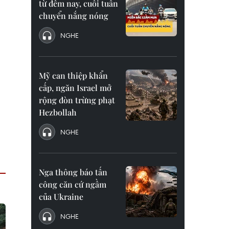
từ đêm nay, cuối tuần
chuyển nắng nóng
NGHE
Mỹ can thiệp khẩn
cấp, ngăn Israel mở
rộng đòn trừng phạt
Hezbollah
NGHE
Nga thông báo tấn
công căn cứ ngầm
của Ukraine
NGHE