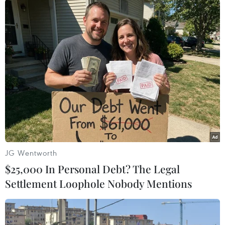
#Đảng LDP
#Bầu cử Nhật Bản
#Quốc hội Nhật Bản
Nhật Bản
JG Wentworth
$25,000 In Personal Debt? The Legal
Settlement Loophole Nobody Mentions
Theo dõi VietnamPlus