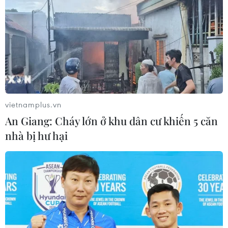
tịch đảng cầm quyền LDP
15/08/2024 14:50
Tất cả các Bộ trưởng đều được tự quyết tham gia ứng
cử, trong khi Chánh Văn phòng Nội các Yoshimasa
Hayashi đã từ chối cho biết liệu ông có tham gia hay
không.
vietnamplus.vn
An Giang: Cháy lớn ở khu dân cư khiến 5 căn
nhà bị hư hại