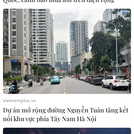
Nhật Bản thúc đẩy phát triển lò phản
ứng modul cỡ nhỏ
05/08/2026 04:59
Mỹ mở rộng hỗ trợ Nhật Bản bảo vệ
đồng yen nhằm ổn định kinh tế châu
Á
05/08/2026 04:26
Trung Quốc tăng cường trấn áp tội
phạm có tổ chức
vietnamplus.vn
04/08/2026 14:24
Dự án mở rộng đường Nguyễn Tuân tăng kết
nối khu vực phía Tây Nam Hà Nội
Điều gì chờ đợi đồng yen sau cái bắt