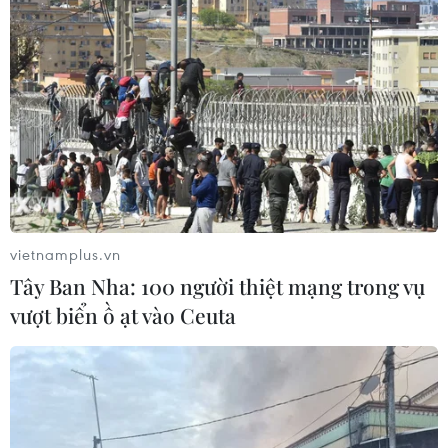
TIN LIÊN QUAN
vietnamplus.vn
Tây Ban Nha: 100 người thiệt mạng trong vụ
vượt biển ồ ạt vào Ceuta
Nhật Bản: "Nóng" cuộc đua vào vị trí Chủ