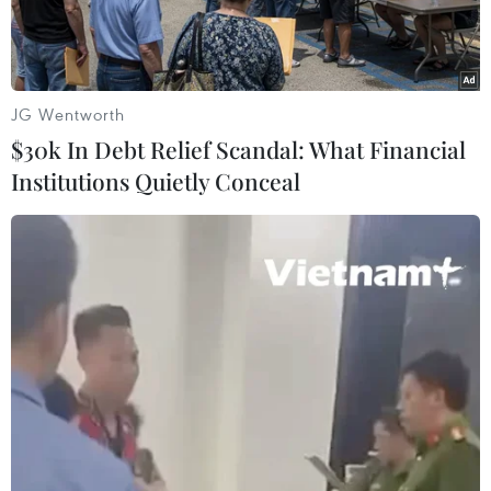
JG Wentworth
$30k In Debt Relief Scandal: What Financial
Institutions Quietly Conceal
Toàn cảnh một phiên họp Quốc hội Nhật Bản ở Tokyo. (Ảnh:
Kyodo/TTXVN)
Theo các nghị sỹ đảng Dân chủ Tự do (LDP) cầm
quyền của Nhật Bản, đảng này đang cân nhắc tổ
chức bầu Chủ tịch mới vào ngày 27/9 nhằm chọn