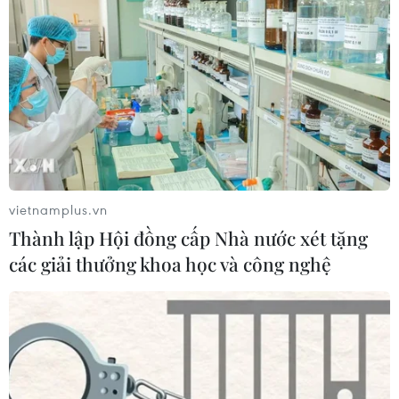
TIN CÙNG CHUYÊN MỤC
vietnamplus.vn
Hàn Quốc tái khẳng định mục tiêu
Thành lập Hội đồng cấp Nhà nước xét tặng
chung sống hòa bình với Triều Tiên
các giải thưởng khoa học và công nghệ
06/08/2026 15:33
Lở đất tại Philippines khiến ít nhất 4
người thiệt mạng
06/08/2026 15:06