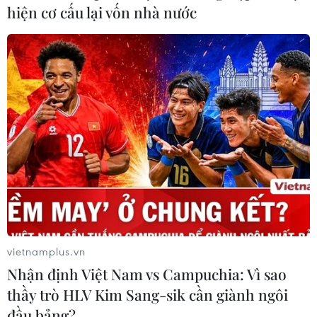
hiện cơ cấu lại vốn nhà nước
vietnamplus.vn
Nhận định Việt Nam vs Campuchia: Vì sao
thầy trò HLV Kim Sang-sik cần giành ngôi
đầu bảng?