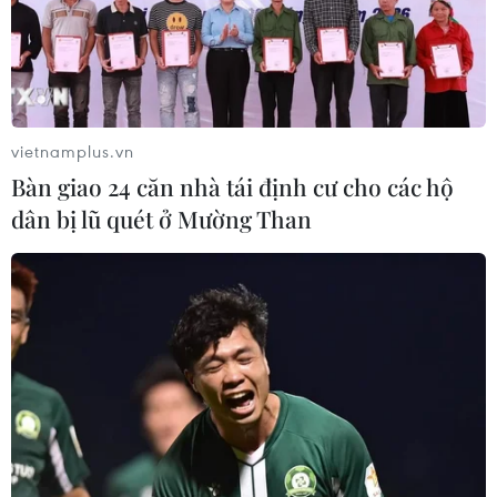
03/08/2026 06:34
Xem thêm
vietnamplus.vn
Bàn giao 24 căn nhà tái định cư cho các hộ
dân bị lũ quét ở Mường Than
CƠ QUAN CHỦ QUẢN: THÔNG TẤN XÃ VIỆT NAM
Tổng Biên tập: TRẦN TIẾN DUẨN
Phó Tổng Biên tập: NGUYỄN THỊ TÁM, KHÚC THANH
THỦY
Sở hữu trí tuệ
Quy định sử dụng
RSS
Hỗ trợ