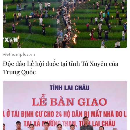
03/08/2026 10:14
Triều Tiên quan ngại các hoạt động
quân sự của Mỹ, Nhật Bản và NATO
03/08/2026 08:42
vietnamplus.vn
Độc đáo Lễ hội đuốc tại tỉnh Tứ Xuyên của
Hàn Quốc lần đầu thử nghiệm rà phá
Trung Quốc
thủy lôi ứng dụng AI
03/08/2026 07:22
Tàu chiến Hàn Quốc giành danh
hiệu 'Top Gun trên biển' tại RIMPAC
sau 16 năm