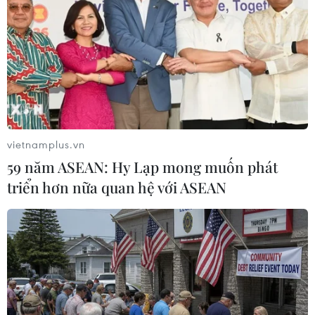
TIN LIÊN QUAN
vietnamplus.vn
59 năm ASEAN: Hy Lạp mong muốn phát
triển hơn nữa quan hệ với ASEAN
Quan điểm chính sách của các ứng cử
viên thay thế Thủ tướng Abe
10/09/2020 06:42