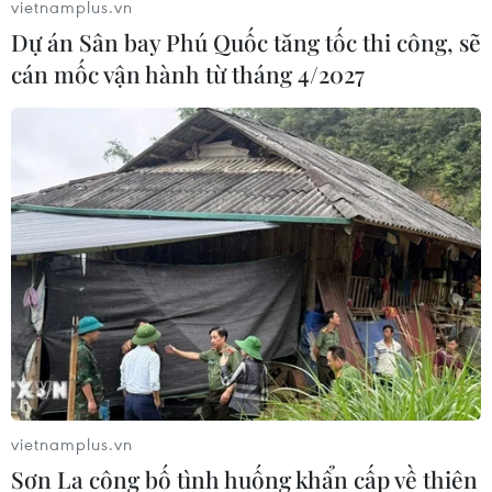
vietnamplus.vn
Dự án Sân bay Phú Quốc tăng tốc thi công, sẽ
cán mốc vận hành từ tháng 4/2027
Tân Chủ tịch LDP cam kết kế thừa các
chính sách của Thủ tướng Abe
14/09/2020 09:21
Ông Yoshihide Suga nhấn mạnh trong khi dịch COVID-
19 vẫn tiếp tục lây lan, đảng LDP cầm quyền phải kế
thừa và thúc đẩy các nỗ lực mà Thủ tướng Abe đã thực
hiện.
vietnamplus.vn
Sơn La công bố tình huống khẩn cấp về thiên