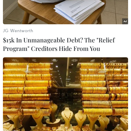
này.
JG Wentworth
$15k In Unmanageable Debt? The "Relief
Program" Creditors Hide From You
Tân Chủ tịch Đảng Dân chủ Tự do (LDP) cầm quyền tại Nhật
Bản Yoshihide Suga sau cuộc họp báo ở Tokyo ngày
14/9/2020. (Ảnh: AFP/TTXVN)
Sáng 16/9, nội các của Thủ tướng Abe Shinzo đã