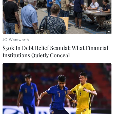
Các vấn đề như đối sách phòng chống COVID-19, khôi
phục nền kinh tế, phát triển địa phương được dự báo là
những nội dung tranh luận trọng tâm giữa các ứng cử
viên trong cuộc vận động bầu cử sắp tới.
JG Wentworth
$30k In Debt Relief Scandal: What Financial
Institutions Quietly Conceal