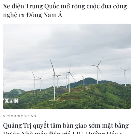
Xe điện Trung Quốc mở rộng cuộc đua công
nghệ ra Đông Nam Á
Tổng thống Hàn Quốc nhấn mạnh
duy trì hòa bình trên bán đảo Triều
Tiên
05/08/2026 05:58
Xem thêm
CƠ QUAN CHỦ QUẢN: THÔNG TẤN XÃ VIỆT NAM
vietnamplus.vn
Tổng Biên tập: TRẦN TIẾN DUẨN
Quảng Trị quyết tâm bàn giao sớm mặt bằng
Phó Tổng Biên tập: NGUYỄN THỊ TÁM, KHÚC THANH
Dự án Nhà máy điện gió LIG-Hướng Hóa 1