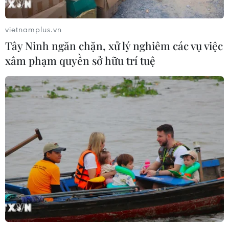
vietnamplus.vn
Tây Ninh ngăn chặn, xử lý nghiêm các vụ việc
xâm phạm quyền sở hữu trí tuệ
TIN CÙNG CHUYÊN MỤC
Chuyên gia Australia: Quan hệ Việt
Nam-Australia có độ tin cậy chính trị
cao
08/08/2026 05:27