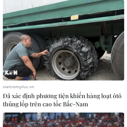
và vực dậy nền kinh tế.
vietnamplus.vn
Đã xác định phương tiện khiến hàng loạt ôtô
thủng lốp trên cao tốc Bắc-Nam