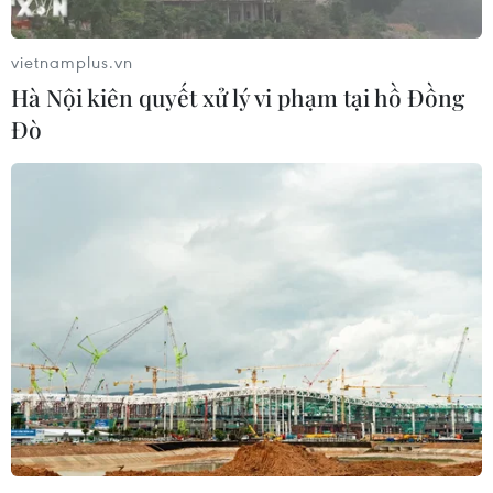
vietnamplus.vn
Hà Nội kiên quyết xử lý vi phạm tại hồ Đồng
Chân dung tân Chủ tịch đảng Dân chủ Tự
Đò
do của Nhật Bản
14/09/2020 07:51
Theo dự kiến, Quốc hội Nhật Bản sẽ tổ chức phiên họp
bất thường vào ngày 16/9 để bỏ phiếu bầu tân Chủ tịch
LDP Yoshihide Suga làm thủ tướng mới.