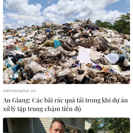
Sau khi Thủ tướng Abe trở lại nắm quyền vào
tháng 12/2012, ông Suga được bổ nhiệm vào vị
trí Chánh Văn phòng Nội các và giữ vị trí này
cho đến nay.
Ngoài ra, ông Suga đã từng giữ chức quyền
Tổng Thư ký Điều hành LDP./.
(TTXVN/Vietnam+)
vietnamplus.vn
An Giang: Các bãi rác quá tải trong khi dự án
xử lý tập trung chậm tiến độ