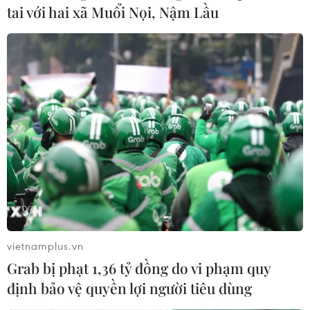
tai với hai xã Muổi Nọi, Nậm Lầu
Nhật Bản: Tân Chủ tịch LDP chuẩn bị cải
tổ ban lãnh đạo đảng
15/09/2020 02:18
vietnamplus.vn
Sau khi lên nắm quyền, ông Suga dự kiến sẽ bắt đầu
Grab bị phạt 1,36 tỷ đồng do vi phạm quy
thành lập nội các để tiến hành các chính sách, với trọng
định bảo vệ quyền lợi người tiêu dùng
tâm là cải cách hành chính, khống chế dịch COVID-19