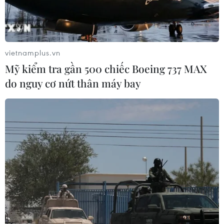
vietnamplus.vn
Mỹ kiểm tra gần 500 chiếc Boeing 737 MAX
do nguy cơ nứt thân máy bay
Nhật Bản khởi động lại một nhà máy hạt
nhân tại tỉnh Fukui
29/01/2016 10:42
Đây là nhà máy thứ hai của Nhật Bản tái khởi động
theo quy định mới về an toàn sau thảm họa hạt nhân tại
nhà máy điện hạt nhân Fukushima số 1 năm 2011.