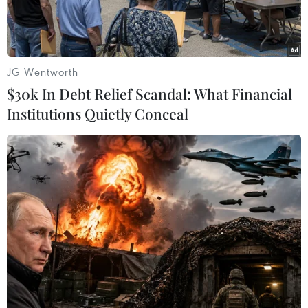
JG Wentworth
$30k In Debt Relief Scandal: What Financial
Institutions Quietly Conceal
Lò phản ứng số 3 (trái) tại nhà máy điện Takahama thuộc tỉnh
Fukui, Nhật Bản. (Nguồn: Kyodo/TTXVN)
Ngày 6/6, Công ty Điện lực Kansai (KEPCO) của
Nhật Bản đã cho khởi động lại một lò phản ứng
hạt nhân tại nhà máy điện Takahama thuộc tỉnh
Fukui.
Theo kế hoạch, sau khi được tái khởi động, lò