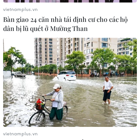
6 tháng năm 2026, Trung Quốc kỷ
vietnamplus.vn
luật hơn 1.500 cán bộ kiểm tra, giám
Bàn giao 24 căn nhà tái định cư cho các hộ
sát
dân bị lũ quét ở Mường Than
04/08/2026 07:07
Mỹ bán đồng euro để hỗ trợ Nhật
Bản vực dậy đồng yen
03/08/2026 15:34
Việt Nam tham dự Trại hè Khoa học
châu Á 2026 tại Hong Kong
03/08/2026 10:14
vietnamplus.vn