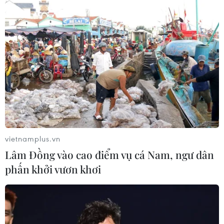
New Zealand
06/08/2026 04:30
Mỹ phát tín hiệu ủng hộ ổn định
đồng won của Hàn Quốc
05/08/2026 23:26
Nhật Bản: Nội các thông qua chính
sách giảm thuế tiêu thụ thực phẩm
vietnamplus.vn
xuống 1%
Lâm Đồng vào cao điểm vụ cá Nam, ngư dân
05/08/2026 15:30
phấn khởi vươn khơi
Việt Nam-Ấn Độ thúc đẩy hiện thực
hóa Đối tác Chiến lược Toàn diện
Tăng cường