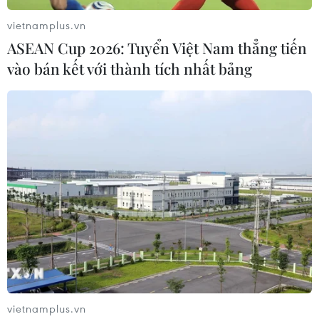
cạnh tranh lãi suất huy động, từ đó tăng lãi suất
vietnamplus.vn
cho vay, tăng lạm phát. Nếu lạm phát tăng, mọi
ASEAN Cup 2026: Tuyển Việt Nam thẳng tiến
thành tựu thời gian qua sẽ trở về số 0,” ông Ấn
vào bán kết với thành tích nhất bảng
cảnh báo./.
(Vietnam+)
vietnamplus.vn