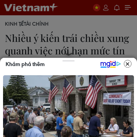
KINH TẾ
TÀI CHÍNH
Nhiều ý kiến trái chiều xung
quanh việc nới hạn mức tín
dụng
Khám phá thêm
Thúy Hà
14/07/2022 04:19
Nền kinh tế Việt Nam tiếp tục dựa vào nguồn vốn
tín dụng là chìa khóa chính để duy trì tăng trưởng
nên việc khống chế “con dao hai lưỡi” này luôn là
cân nhắc hàng đầu của nhà làm chính sách.