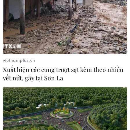
ngân hàng và phòng, chống rửa tiền
05/08/2026 03:43
Cà Mau gỡ “điểm nghẽn” mặt bằng,
xây dựng kịch bản giải ngân
05/08/2026 01:18
vietnamplus.vn
Xuất hiện các cung trượt sạt kèm theo nhiều
vết nứt, gãy tại Sơn La
Điều gì chờ đợi đồng yen sau cái bắt
tay giữa Mỹ-Nhật?
04/08/2026 14:11
Sửa Luật Trưng mua, trưng dụng tài
sản giải quyết vướng mắc trên thực