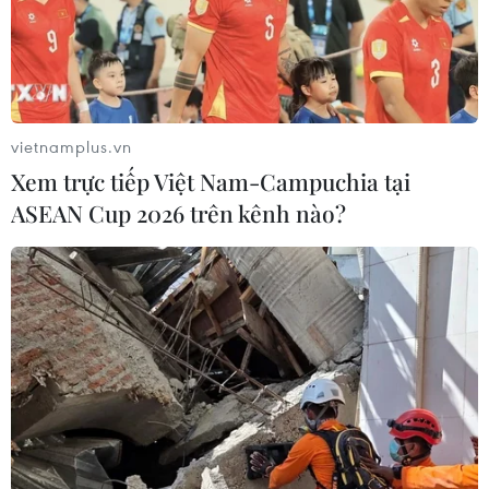
là giải pháp được đánh giá là hiệu quả trong
thời gian qua và vẫn đang áp dụng cho đến nay.
Người đứng đầu Ngân hàng Nhà nước cũng lý
giải từ khi áp dụng công cụ hạn mức tín dụng,
cuộc đua tăng lãi suất huy động của các ngân
vietnamplus.vn
hàng đã không còn như trước.
Xem trực tiếp Việt Nam-Campuchia tại
Sự thận trọng của Ngân hàng Nhà nước, theo
ASEAN Cup 2026 trên kênh nào?
đánh giá của nhiều chuyên gia cũng là phù hợp
do Ngân hàng Nhà nước phải thắt chặt dòng
tiền để kiểm soát lạm phát nên rất khó kỳ vọng
mức room mới sẽ tăng mạnh. Tín dụng 6 tháng
đã tăng 9,35%, nếu tín dụng tiếp tục tăng
trưởng mạnh thì rõ ràng sẽ làm tăng thêm áp
lực lên kiểm soát lạm phát.
Mặc dù ngân hàng không còn nhiều dư địa tăng