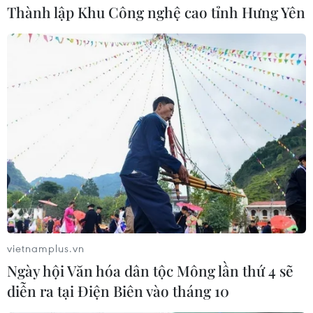
Thành lập Khu Công nghệ cao tỉnh Hưng Yên
#Room tín dụng
#tăng trưởng tín dụng
#kiểm soát dòng vốn
#cuộc đua tăng lãi suất huy động
Theo dõi VietnamPlus
vietnamplus.vn
TIN LIÊN QUAN
Ngày hội Văn hóa dân tộc Mông lần thứ 4 sẽ
diễn ra tại Điện Biên vào tháng 10