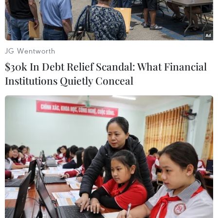
JG Wentworth
$30k In Debt Relief Scandal: What Financial
Institutions Quietly Conceal
Nhiều chuyên gia cho rằng hạn mức tín dụng chỉ nên được xem
là giải pháp tạm thời. (Ảnh: CTV/Vietnam+)
Thông tin về nới ''room'' tín dụng đang được thị
trường quan tâm và mong chờ khi nhiều ngân
hàng đã chạm trần tăng trưởng ngay từ cuối