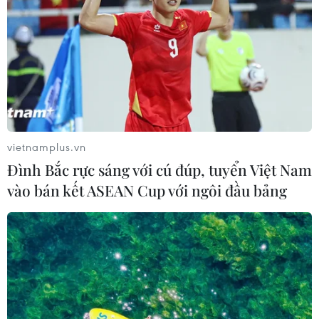
tăng trưởng tín dụng vào năm 2011, cơ quan này thấy
đây là biện pháp hiệu quả trong tổ chức điều hành, đưa
thị trường tiền tệ, tín dụng ổn định.
vietnamplus.vn
Đình Bắc rực sáng với cú đúp, tuyển Việt Nam
vào bán kết ASEAN Cup với ngôi đầu bảng
Ngân hàng thừa tiền nhưng không thể cho