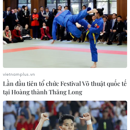
vietnamplus.vn
Lần đầu tiên tổ chức Festival Võ thuật quốc tế
tại Hoàng thành Thăng Long
Thống đốc NHNN: Kiểm soát room tín
dụng để tránh cuộc đua lãi suất
08/06/2022 12:09
Theo thống đốc NHNN, từ khi áp dụng việc kiểm soát