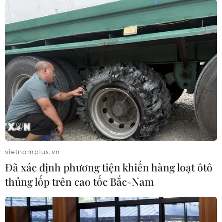
Tăng trưởng tích cực, chuyên gia đề xuất
nới room tín dụng
vietnamplus.vn
10/03/2022 07:21
Đã xác định phương tiện khiến hàng loạt ôtô
Các chuyên gia cho rằng, để kinh tế phục hồi tốt hơn thì
thủng lốp trên cao tốc Bắc-Nam
việc mở tỷ lệ tín dụng cho các ngân hàng sẽ có lợi cho
khách hàng và doanh nghiệp.