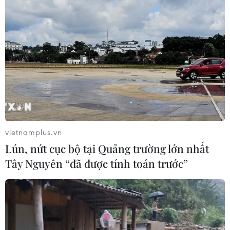
Ngân hàng trước làn sóng AI: Dữ liệu
là đòn bẩy, quản trị là chìa khóa
05/08/2026 09:25
Standard Chartered huy động thành
công khoản vay xã hội 721 triệu USD
cho HDBank
05/08/2026 07:46
vietnamplus.vn
Lún, nứt cục bộ tại Quảng trường lớn nhất
Tăng tốc giải ngân đầu tư công,
Tây Nguyên “đã được tính toán trước”
chấm dứt tâm lý trông chờ
05/08/2026 07:39
Hoàn thiện khuôn khổ pháp lý về