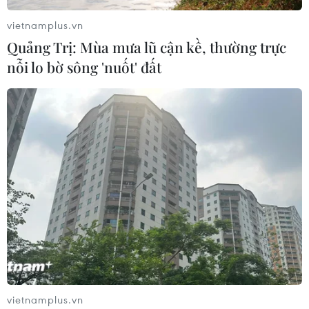
vietnamplus.vn
Quảng Trị: Mùa mưa lũ cận kề, thường trực
nỗi lo bờ sông 'nuốt' đất
Nhật Bản: Liên minh cầm quyền chiếm
58,87% tổng số ghế ở Thượng viện
11/07/2022 04:37
Phe ủng hộ sửa đổi Hiến pháp cũng giành được thế đa
số 2/3 tại Thượng viện Nhật Bản, qua đó tạo cơ hội cho
Thủ tướng Kishida khởi động tiến trình sửa đổi văn bản
có hiệu lực pháp lý cao nhất này.
vietnamplus.vn