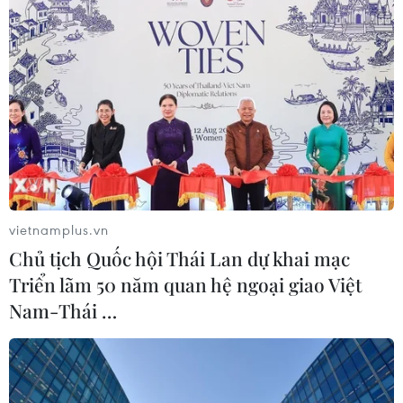
thử tên lửa, cũng như tác động của việc Nga mở
chiến dịch quân sự đặc biệt ở Ukraine.
Có thể thấy mặc dù liên minh cầm quyền thắng
lớn trong cuộc bầu cử thượng viện nhưng Thủ
tướng Kishida đang phải đối mặt với khá nhiều
vấn đề hóc búa.
Ông sẽ không có nhiều thời gian để “nhấm nháp
hương vị chiến thắng” mà phải bắt tay ngay vào
vietnamplus.vn
giải quyết các vấn đề này./.
Chủ tịch Quốc hội Thái Lan dự khai mạc
Triển lãm 50 năm quan hệ ngoại giao Việt
(TTXVN/Vietnam+)
Nam-Thái …