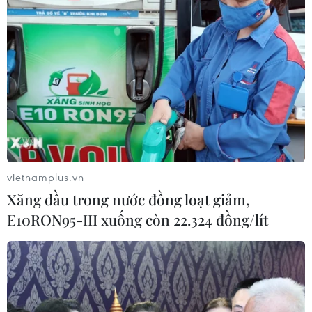
Bên cạnh đó, ông cũng nhắc lại ý định tìm cách
làm sâu sắc hơn các cuộc tranh luận về các biện
pháp cần thiết nhằm bảo vệ cuộc sống của
người dân và “tăng cường mạnh mẽ” nền quốc
phòng của Nhật Bản trong vòng 5 năm tới.
Tuy nhiên, không ít người tỏ ra hoài nghi về
khả năng Nhật Bản sẽ sớm tiến hành sửa đổi
Hiến pháp.
vietnamplus.vn
Theo Giáo sư Uchiyama, có nhiều thách thức và
Xăng dầu trong nước đồng loạt giảm,
vấn đề đang chờ đợi chính quyền của Thủ
E10RON95-III xuống còn 22.324 đồng/lít
tướng Kishida, vì vậy, ông cho rằng "vẫn chưa rõ
liệu việc sửa đổi Hiến pháp có trở thành vấn đề
ưu tiên hay không.”
Quả thật, đối với Thủ tướng Kishida, việc sửa