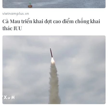
Cùng với 70 ghế chưa tới thời điểm phải bầu lại,
liên minh cầm quyền có tổng cộng 146 ghế,
vietnamplus.vn
chiếm 58,8% ghế thượng viện.
Cà Mau triển khai đợt cao điểm chống khai
Đây là kết quả ngoài kỳ vọng của ban lãnh đạo
thác IUU
đảng Dân chủ Tự do (LDP) bởi vì Thủ tướng
Fumio Kishida chỉ đặt mục tiêu duy trì thế đa số
của liên minh cầm quyền ở thượng viện.
Giới phân tích cho rằng chiến thắng này sẽ
không chỉ giúp củng cố vị thế của Thủ tướng
Kishida trong nội bộ đảng cầm quyền mà còn
giúp duy trì sự ổn định của chính trường Nhật
Bản nhiều năm tới.
Nhiều khả năng Thủ tướng Kishida sẽ tái đắc cử
chức chủ tịch LDP vào năm 2023.