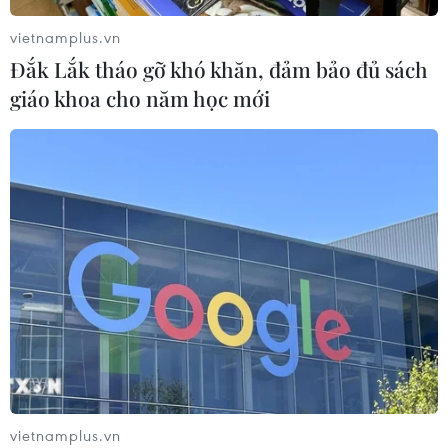
vietnamplus.vn
Đắk Lắk tháo gỡ khó khăn, đảm bảo đủ sách
giáo khoa cho năm học mới
TIN CÙNG CHUYÊN MỤC
Quân đội Hàn Quốc thông báo Triều
vietnamplus.vn