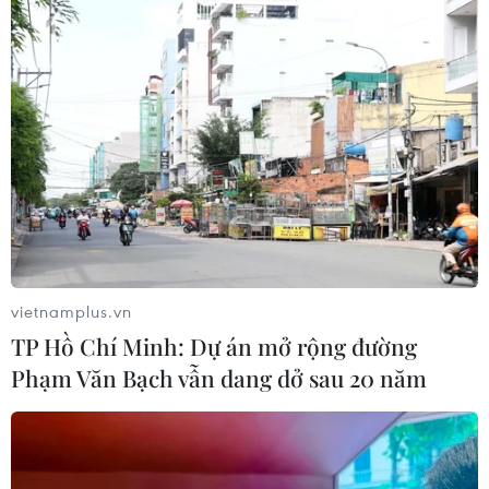
cầm quyền giành thắng lợi lớn với 76 ghế trong tổng số
125 ghế được bầu lại, trong đó LDP giành được 63 ghế
và đảng Công minh giành được 13 ghế.
vietnamplus.vn
TP Hồ Chí Minh: Dự án mở rộng đường
Phạm Văn Bạch vẫn dang dở sau 20 năm