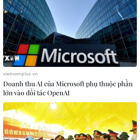
#Bầu cử thượng viện Nhật Bản
vietnamplus.vn
Doanh thu AI của Microsoft phụ thuộc phần
#Thủ tướng Fumio Kishida
#Đảng Dân chủ Tự do
lớn vào đối tác OpenAI
#Chính phủ Nhật Bản
Nhật Bản
Theo dõi VietnamPlus