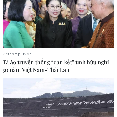
đổi Hiến pháp vẫn là vấn đề mang tính dài hạn.
Dù quan điểm của ông đối với vấn đề này đã
thay đổi theo hướng tích cực hơn trong bối cảnh
môi trường an ninh khu vực đang ngày càng
phức tạp, nhưng giới phân tích nhận định việc
sửa đổi Hiến pháp khó có thể trở thành ưu tiên
trong ngắn hạn.
vietnamplus.vn
Ngoài việc dư luận Nhật Bản vẫn bị chia rẽ
Tà áo truyền thống “đan kết” tình hữu nghị
trong vấn đề này thì trước mắt, Thủ tướng
50 năm Việt Nam-Thái Lan
Kishida còn phải tập trung vào giải quyết hàng
loạt vấn đề cấp bách như khống chế dịch
COVID-19, giảm bớt các tác động tiêu cực của
việc đồng yen mất giá và tình trạng giá cả hàng
hóa leo thang tới người dân và doanh nghiệp,
và vực dậy nền kinh tế lớn thứ ba thế giới.