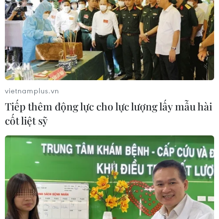
TIN LIÊN QUAN
vietnamplus.vn
Tiếp thêm động lực cho lực lượng lấy mẫu hài
cốt liệt sỹ