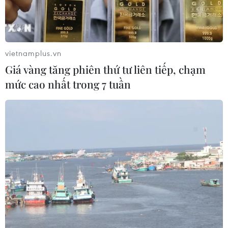
vietnamplus.vn
Giá vàng tăng phiên thứ tư liên tiếp, chạm
mức cao nhất trong 7 tuần
Thủ tướng Nhật Bản Fumio Kishida trong cuộc họp với ban lãnh
đạo đảng Dân chủ Tự do (LDP), sau khi LDP giành thắng lợi
trong cuộc bầu cử Thượng viện, tại Tokyo ngày 11/7/2022.
(Ảnh: Kyodo/TTXVN)
Liên minh cầm quyền đã thắng lớn trong cuộc
bầu cử thượng viện Nhật Bản ngày 10/7, giành
được 76 trong tổng số 125 ghế được bầu lại.