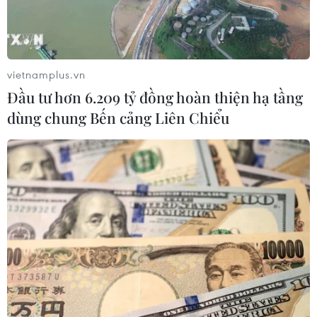
Trong bối cảnh đó, làm thế nào để cân bằng
giữa phục hồi kinh tế và phòng chống dịch
COVID-19 chắc chắn sẽ vẫn là vấn đề mà Thủ
vietnamplus.vn
tướng Kishida phải quan tâm thời gian tới.
Đầu tư hơn 6.209 tỷ đồng hoàn thiện hạ tầng
Bên cạnh đó, tình trạng giá cả leo thang do ảnh
dùng chung Bến cảng Liên Chiểu
hưởng của xung đột ở Ukraine, cạnh tranh
chiến lược Mỹ-Trung và sự đứt gãy của một số
chuỗi cung ứng đang tác động trực tiếp đến
cuộc sống hằng ngày của người dân.
Kể từ tháng 10 năm ngoái, lạm phát ở Nhật Bản
đã liên tục tăng và đã lần đầu tiên vượt ngưỡng
mục tiêu 2% của Ngân hàng Trung ương Nhật
Bản (BOJ) vào tháng 4/2022 sau hơn 7 năm.
Trước bầu cử, không ít thành viên LDP đã bày tỏ