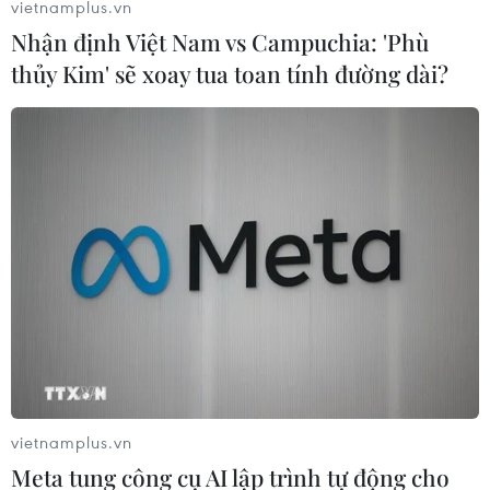
vietnamplus.vn
nhiều thời gian để tìm giải pháp giảm bớt tác
Nhận định Việt Nam vs Campuchia: 'Phù
động của tình trạng “bão giá” tới người dân.
thủy Kim' sẽ xoay tua toan tính đường dài?
Thủ tướng Nhật Bản Kishida Fumio gắn hoa hồng bên cạnh tên
của các ứng cử viên trúng cử trong cuộc bầu cử Thượng viện,
vietnamplus.vn
tại Tokyo ngày 10/7/2022. (Ảnh: Kyodo/TTXVN)
Meta tung công cụ AI lập trình tự động cho