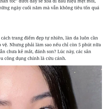
hần tốc” dưới đây sẽ xóa đi dấu hiệu mệt mỏi,
những ngày cuối năm mà vẫn không tiêu tốn quá
1
 cách trang điểm đẹp tự nhiên, làn da luôn cần
 vệ. Nhưng phải làm sao nếu chỉ còn 5 phút nữa
vẫn chưa kẻ mắt, đánh son? Lúc này, các sản
u công dụng chính là cứu cánh.