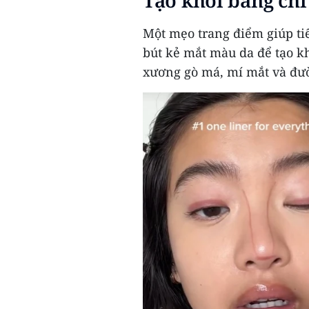
Tạo khối bằng chì
Một mẹo trang điểm giúp tiế
bút kẻ mắt màu da để tạo k
xương gò má, mí mắt và đườ