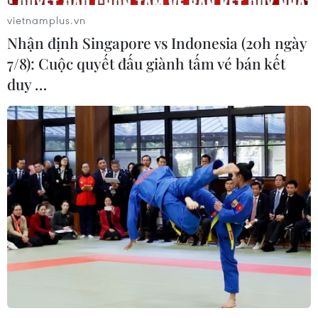
vietnamplus.vn
Nhận định Singapore vs Indonesia (20h ngày
7/8): Cuộc quyết đấu giành tấm vé bán kết
duy …