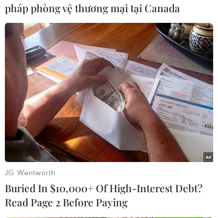
Nam có sự hợp tác với các đối tác uy tín quốc tế,
pháp phòng vệ thương mại tại Canada
như Toyota và Sankin (Nhật Bản), IKEA (Thụy
Điển), Habitat (Pháp)…
Để nâng cao sự nhận diện về thương hiệu Công
ty trên thị trường trong bối cảnh cạnh tranh hội
nhập quốc tế sâu rộng, ngày 14/12, Công ty cổ
phần Xuân Hòa Việt Nam đã công bố bộ nhận
diện thương hiệu mới với slogan “Mãi gắn bó,
mãi bền lâu”, đây là lời cam kết đối với người
tiêu dùng, các đối tác trong và ngoài nước về
chất lượng hàng hóa, dịch vụ do Công ty cung
cấp.
JG Wentworth
Ông Lê Duy Anh - Tổng Giám đốc CTCP Xuân
Buried In $10,000+ Of High-Interest Debt?
Hòa Việt Nam cho biết, “với hai màu chủ đạo đỏ
Read Page 2 Before Paying
và trắng, bộ nhận diện chuyển tải thông điệp và