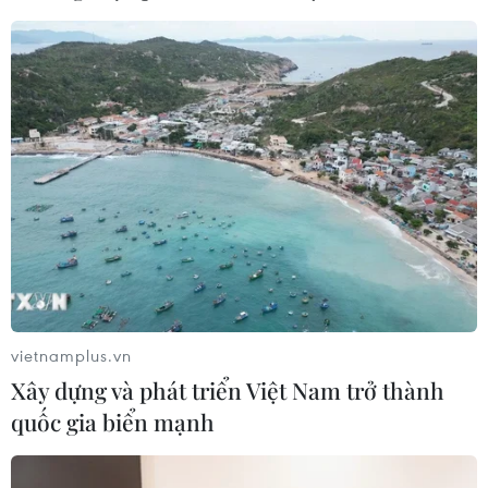
"TPP sẽ luôn là hình mẫu để các doanh
nghiệp Việt Nam vươn lên"
14/12/2016 06:54
Theo phó giáo sư, tiến sỹ Phạm Tất Thắng, dù TPP có
được ký kết hay không thì các quy định của hiệp định
này sẽ luôn là hình mẫu để các doanh nghiệp Việt Nam
nâng sức cạnh tranh và vươn lên.
vietnamplus.vn
Xây dựng và phát triển Việt Nam trở thành
quốc gia biển mạnh