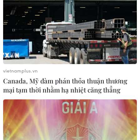
Khởi công dự án tăng công suất cấp điện
cho miền Nam
vietnamplus.vn
14/12/2016 04:15
Canada, Mỹ đàm phán thỏa thuận thương
Ngày 14/12, tại Trạm biến áp 500kV Duyên Hải tại tỉnh
mại tạm thời nhằm hạ nhiệt căng thẳng
Trà Vinh, SPMB đã khởi công dự án lắp đặt ngăn lộ tại
Trạm biến áp 500kV Duyên Hải đấu nối Nhà máy điện
Duyên Hải mở rộng.