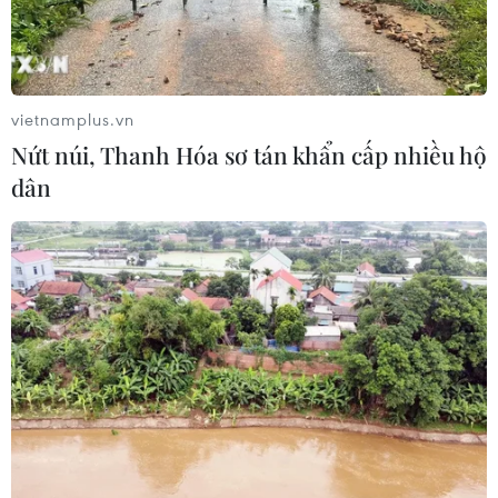
Hãng Walt Disney ký thỏa thuận
chưa từng có tiền lệ với TikTok
05/08/2026 13:31
vietnamplus.vn
Nứt núi, Thanh Hóa sơ tán khẩn cấp nhiều hộ
Cảng hàng không Quảng Trị tăng
dân
tốc, hướng tới mục tiêu khai thác
cuối năm 2026
05/08/2026 10:59
Thẻ tín dụng Cake 2in1: Cho phép
đặc quyền thiết kế của người dùng
05/08/2026 09:48
Nhà bán lẻ thời trang trực tuyến lớn