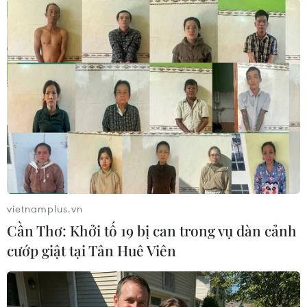
cam kết của Xuân Hòa Việt Nam về sản phẩm
nội thất chất lượng cao, dịch vụ thân thiện và
gia tăng tối đa quyền lợi, sự tiện ích cho khách
hàng, dựa trên giá trị cốt lõi: bền bỉ - hiện đại -
đẹp, với tính cách: trách nhiệm - gắn bó - tin
cậy”.
vietnamplus.vn
Cần Thơ: Khởi tố 19 bị can trong vụ dàn cảnh
cướp giật tại Tân Huê Viên