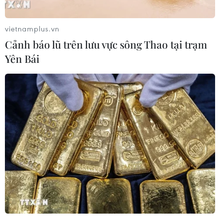
nhất châu Âu thu hẹp dự báo lợi
nhuận
vietnamplus.vn
05/08/2026 08:55
Cảnh báo lũ trên lưu vực sông Thao tại trạm
Yên Bái
Lợi nhuận doanh nghiệp tăng tốc tạo
nền tảng cho thị trường chứng
khoán
05/08/2026 08:44
Công nghệ AI từ OPES gây ấn tượng
tại Vietnam Insurance Summit 2026
05/08/2026 08:10
Từ thương cảng Sài Gòn đến trung