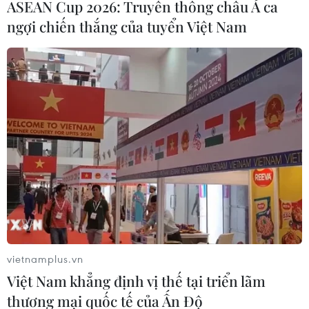
ASEAN Cup 2026: Truyền thông châu Á ca
Sultan Ahmed Bin Sulayem, Chủ tịch, Tổng Giám đốc DP
ngợi chiến thắng của tuyển Việt Nam
World, tập đoàn của UAE hoạt động trong lĩnh vực khai
thác cảng biển, dịch vụ hàng hải...
vietnamplus.vn
Việt Nam khẳng định vị thế tại triển lãm
thương mại quốc tế của Ấn Độ