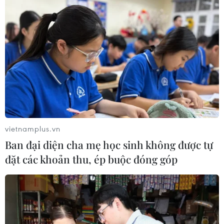
Xem thêm
CƠ QUAN CHỦ QUẢN: THÔNG TẤN XÃ VIỆT NAM
vietnamplus.vn
Tổng Biên tập: TRẦN TIẾN DUẨN
Ban đại diện cha mẹ học sinh không được tự
Phó Tổng Biên tập: NGUYỄN THỊ TÁM, KHÚC THANH
đặt các khoản thu, ép buộc đóng góp
THỦY
Sở hữu trí tuệ
Quy định sử dụng
RSS
Hỗ trợ