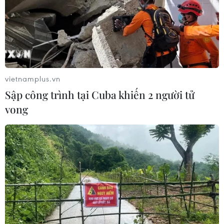
Chọn đúng đầu tàu: Danh mục
doanh nghiệp nhà nước mạnh và bài
toán giao nhiệm vụ
06/08/2026 00:56
vietnamplus.vn
Quy định chi tiết về thủ tục cấp phép
Sập công trình tại Cuba khiến 2 người tử
thành lập Sở giao dịch hàng hóa
vong
05/08/2026 14:59
Foxconn đạt doanh thu cao kỷ lục
nhờ nhu cầu mạnh đối với AI
05/08/2026 13:41