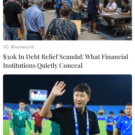
#Nội thất Xuân Hòa
#Hệ thống quản trị
#ISO 14001
#ISO 9001
#Quản lý sản xuất TPS
#Lean 6Sigma
#KPI
#Kaizen
Phú Thọ
Vĩnh Phúc
JG Wentworth
$30k In Debt Relief Scandal: What Financial
Theo dõi VietnamPlus
Institutions Quietly Conceal
TIN LIÊN QUAN