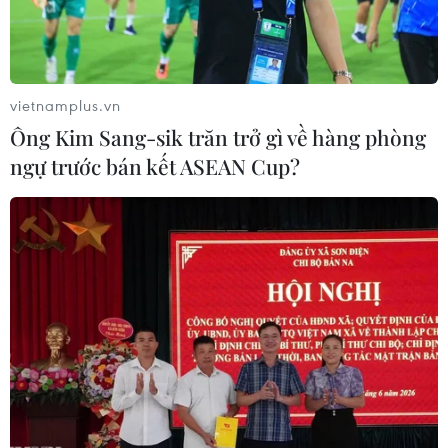
vietnamplus.vn
Ông Kim Sang-sik trăn trở gì về hàng phòng
ngự trước bán kết ASEAN Cup?
Táo Aomori Nhật Bản chính thức có mặt
trên thị trường Việt Nam
13/12/2016 09:10
Sản phẩm táo sạch Aomori (xuất xứ Nhật Bản) lần đầu
tiên có mặt tại thị trường Việt Nam qua hệ thống siêu thị
Intimex, Big C và Unimart với 2 loại Fuji màu đỏ, vị ngọt
và Kinsei màu vàng, vị chua ngọt