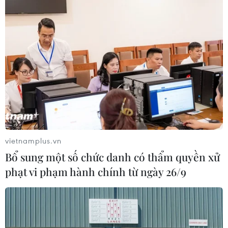
Trung Quốc phạt nhà sản xuất xe hơi Mỹ
vì hành vi độc quyền
14/12/2016 03:15
Ngày 14/12, tờ Nhật báo Trung Quốc đưa tin nước này
sẽ sớm tiến hành phạt một nhà sản xuất xe hơi Mỹ,
không được nêu đích danh, do hành vi độc quyền.
vietnamplus.vn
Bổ sung một số chức danh có thẩm quyền xử
phạt vi phạm hành chính từ ngày 26/9