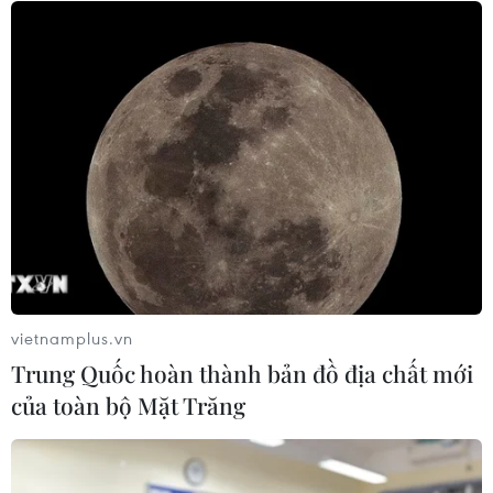
04/08/2026 02:48
Amazon lần đầu tiên đạt mức vốn
hóa 3.000 tỷ USD nhờ làn sóng lạc
quan mới về AI
03/08/2026 14:35
MB chuẩn bị trả cổ tức cho cổ đông
15%, nâng vốn điều lệ lên 100.000 tỷ
đồng
vietnamplus.vn
03/08/2026 13:47
Trung Quốc hoàn thành bản đồ địa chất mới
của toàn bộ Mặt Trăng
TotalEnergies thâu tóm một phần
mảng năng lượng tái tạo của Shell
03/08/2026 10:33