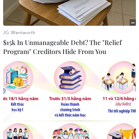
thất.
JG Wentworth
$15k In Unmanageable Debt? The "Relief
Program" Creditors Hide From You
Công ty cổ phần Xuân Hòa Việt Nam. (Ảnh: PV/Vietnam+)
Sau một năm cổ phần hóa, Công ty Xuân Hòa
Việt Nam với những nỗ lực đầu tư thiết bị hiện