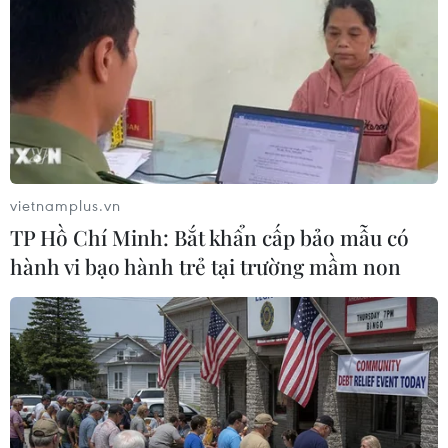
mắt xích trong chuỗi giá trị toàn cầu về ngành
công nghiệp phụ trợ là điều rất cần thiết,” ông
Thành nhấn mạnh./.
(Vietnam+)
vietnamplus.vn
TP Hồ Chí Minh: Bắt khẩn cấp bảo mẫu có
hành vi bạo hành trẻ tại trường mầm non