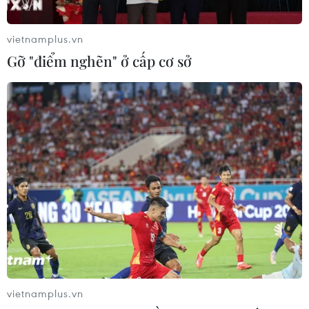
vietnamplus.vn
Gỡ "điểm nghẽn" ở cấp cơ sở
Việt Nam chủ trương bình đẳng với tất cả
các nhà đầu tư
13/12/2016 10:41
vietnamplus.vn
Chủ tịch nước Trần Đại Quang đã có buổi tiếp Ngài