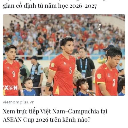
gian cố định từ năm học 2026-2027
TIN CÙNG CHUYÊN MỤC
Naver và NVIDIA tăng tốc xây dựng
“Nhà máy AI,” hướng tới doanh thu
từ năm 2027
07/08/2026 13:01
vietnamplus.vn
Xem trực tiếp Việt Nam-Campuchia tại
Sân chơi học đường giúp học sinh
ASEAN Cup 2026 trên kênh nào?
rèn kỹ năng sống qua từng bước
nhảy