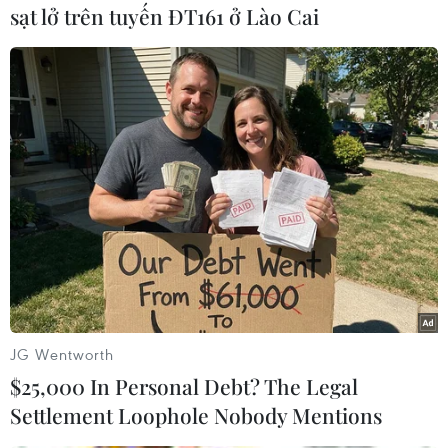
được ưa chuộng tại Nhật Bản và nổi tiếng thế
sạt lở trên tuyến ĐT161 ở Lào Cai
giới, là táo Fuji màu đỏ, vị ngọt và táo Kinsei có
màu vàng, vị chua ngọt./.
(Vietnam+)
JG Wentworth
$25,000 In Personal Debt? The Legal
Settlement Loophole Nobody Mentions