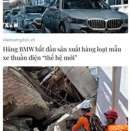
vietnamplus.vn
Hãng BMW bắt đầu sản xuất hàng loạt mẫu
xe thuần điện “thế hệ mới”
TIN CÙNG CHUYÊN MỤC
Giá vàng trong nước giảm nhẹ,
thương hiệu SJC lùi về ngưỡng 142,2
triệu đồng
07/08/2026 02:21
Kho dự trữ khí đốt của EU còn chưa
đầy 60% ngay trước mùa Đông
07/08/2026 01:50