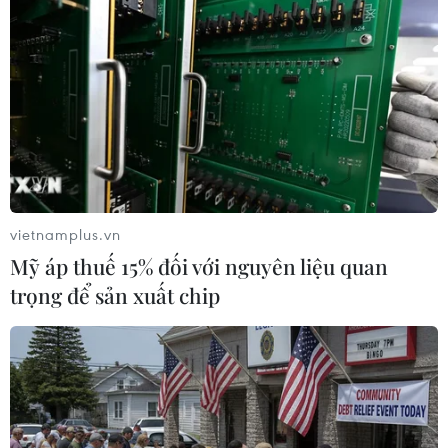
vietnamplus.vn
Mỹ áp thuế 15% đối với nguyên liệu quan
trọng để sản xuất chip
Tăng cường mối quan hệ thương mại giữa
Việt Nam và ASEAN
05/12/2016 22:08
Văn phòng Chính phủ vừa có thông báo kết luận của