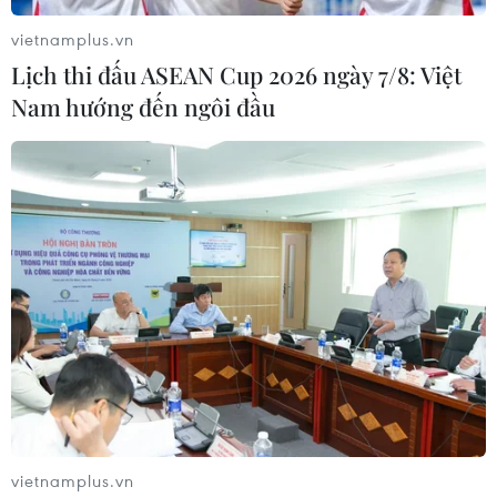
vietnamplus.vn
Lịch thi đấu ASEAN Cup 2026 ngày 7/8: Việt
Nam hướng đến ngôi đầu
Cần Thơ - "Thủ phủ" miền Tây với gạo
trắng nước trong
07/12/2016 02:39
“Cần Thơ gạo trắng, nước trong,” câu ca ấy phần nào
đã nói lên sự trù phú mà tạo hóa đã ban cho vùng đất
được mệnh danh là “Tây Đô,” tức “thủ đô” của vùng
miền Tây Nam Bộ này.
vietnamplus.vn