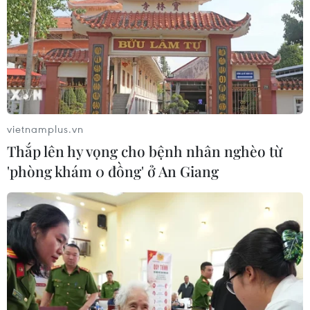
dư vãng lai
06/08/2026 03:34
Moody’s cảnh báo hạ tầng điện hạn
chế tiềm năng phát triển AI của
Mexico
vietnamplus.vn
06/08/2026 03:33
Thắp lên hy vọng cho bệnh nhân nghèo từ
'phòng khám 0 đồng' ở An Giang
Các công viên Disney ghi nhận
doanh thu quý kỷ lục
06/08/2026 03:33
Làm giàu từ cây na ở vùng cao tại
Ninh Bình