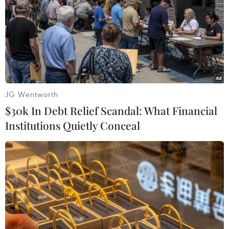
Phó Thủ tướng Trịnh Đình Dũng tại cuộc họp về tình hình
quan hệ thương mại Việt Nam với ASEAN.
JG Wentworth
$30k In Debt Relief Scandal: What Financial
Institutions Quietly Conceal
Bắt gần 4 tấn trái cây không rõ nguồn gốc