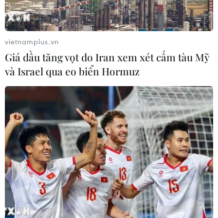
Bất ngờ trước công dụng đặc biệt của
vietnamplus.vn
chanh leo trong làm đẹp
Giá dầu tăng vọt do Iran xem xét cấm tàu Mỹ
06/12/2016 07:20
và Israel qua eo biển Hormuz
Nước chanh leo là thức uống giải khát quen thuộc, phù
hợp với nhu cầu và khẩu vị của người Việt. Song không
phải ai cũng biết hết những tác dụng “trên cả tuyệt vời”
của chanh leo