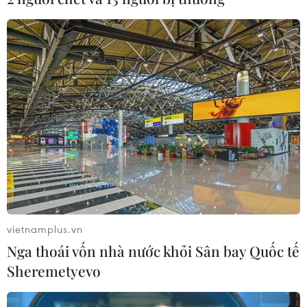
vietnamplus.vn
Nga thoái vốn nhà nước khỏi Sân bay Quốc tế
Sheremetyevo