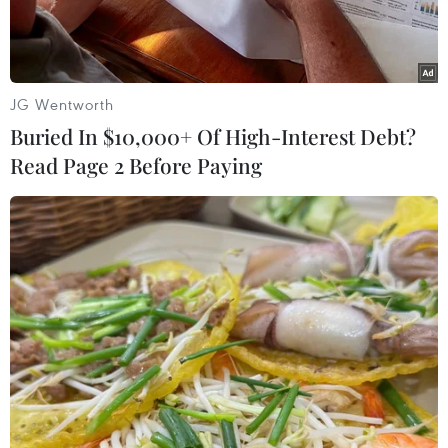
ngọt
JG Wentworth
Buried In $10,000+ Of High-Interest Debt?
Read Page 2 Before Paying
Táo Kinsei từ tỉnh Aomori, Nhật Bản lần đầu tiên nhập khẩu về
Việt Nam. (Ảnh: Intimex)
Sau hai năm đàm phán với những yêu cầu khắt