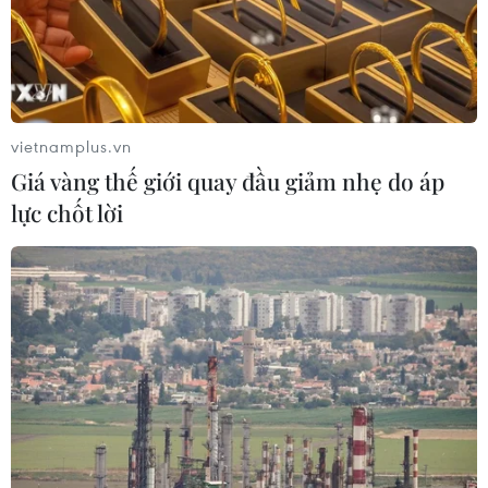
trên đường về Hà Nội
06/12/2016 07:07
Sáng 6/12, đoàn kiểm tra liên ngành số 1 thành phố Hà
Nội đã phát hiện và tạm giữ một xe tải trở 4 tấn trái cây
không rõ nguồn gốc đang trên đường vận chuyển về
vietnamplus.vn
chợ Long Biên tiêu thụ.
Giá vàng thế giới quay đầu giảm nhẹ do áp
lực chốt lời