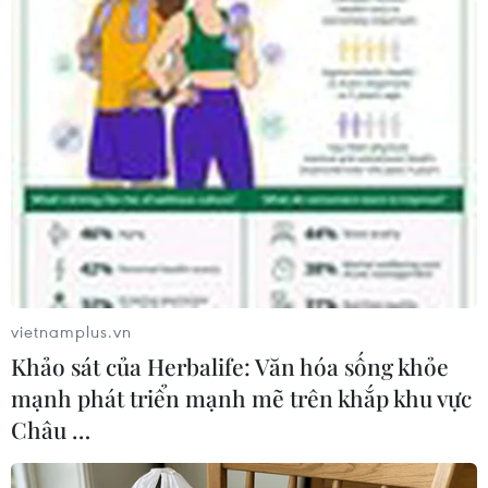
#Táo Aomori
#Táo Fuji
#Táo Kinsei
#Siêu thị Intimex
#Nhập khẩu táo
#Big C
#Unimart
#Tết Nguyên Đán 2017
Nhật Bản
Theo dõi VietnamPlus
vietnamplus.vn
Khảo sát của Herbalife: Văn hóa sống khỏe
TIN LIÊN QUAN
mạnh phát triển mạnh mẽ trên khắp khu vực
Châu …