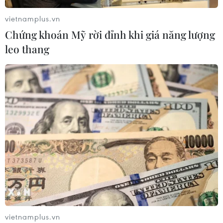
vietnamplus.vn
Chứng khoán Mỹ rời đỉnh khi giá năng lượng
Xem thêm
leo thang
CƠ QUAN CHỦ QUẢN: THÔNG TẤN XÃ VIỆT NAM
Tổng Biên tập: TRẦN TIẾN DUẨN
Phó Tổng Biên tập: NGUYỄN THỊ TÁM, KHÚC THANH
THỦY
Sở hữu trí tuệ
Quy định sử dụng
RSS
Hỗ trợ
vietnamplus.vn