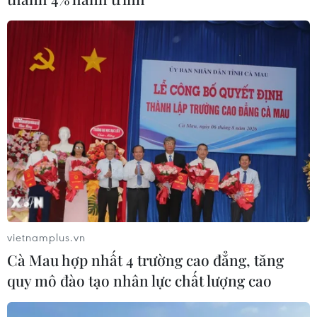
phòng vé
27/07/2026 05:25
Nghị định 189 vừa có hiệu lực, phim
Nhà nước đặt hàng lập tức "gây sốt"
phòng vé
24/07/2026 11:44
The Odyssey “độc chiếm” IMAX, fan
ngậm ngùi vì Spider-Man 4 không có
suất
vietnamplus.vn
24/07/2026 04:09
Cà Mau hợp nhất 4 trường cao đẳng, tăng
quy mô đào tạo nhân lực chất lượng cao
TP Hồ Chí Minh: Khai mạc Tuần
phim kỷ niệm 79 năm Ngày Thương