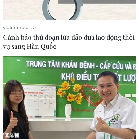
Điện ảnh Việt Nam cần học những gì
từ Hollywood?
vietnamplus.vn
03/07/2026 11:06
Cảnh báo thủ đoạn lừa đảo đưa lao động thời
vụ sang Hàn Quốc
Đừng để phim kinh dị thành "khắc
tinh" của điện ảnh Việt
03/07/2026 00:12
Cục Điện ảnh nói gì về phim "Chiếc
kén" có Trương Ngọc Ánh
02/07/2026 01:53