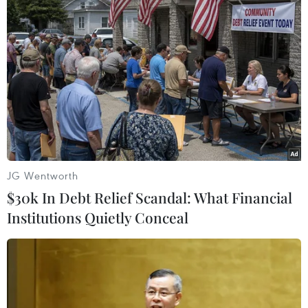
Bộ phim chiến tranh “Midway” của đạo diễn Roland
Emmerich bất ngờ vượt mặt phim kinh dị “Doctor Sleep”
để trở thành tác phẩm ăn khách nhất phòng vé Bắc Mỹ
với 17,5 triệu USD.
JG Wentworth
$30k In Debt Relief Scandal: What Financial
Institutions Quietly Conceal