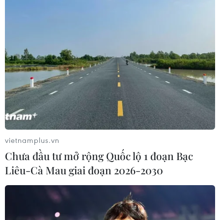
binh-Liệt sỹ
22/07/2026 11:29
Nguyên mẫu thuyền chiến gây chú ý
trong "bom tấn" The Odyssey
22/07/2026 09:21
"Nghỉ hè sợ nghỉ hưu": Phim gia đình
xúc động gắn kết ông cháu cựu
vietnamplus.vn
chiến binh
Chưa đầu tư mở rộng Quốc lộ 1 đoạn Bạc
22/07/2026 03:57
Liêu-Cà Mau giai đoạn 2026-2030
Chiếu miễn phí loạt phim tài liệu dịp
79 năm Ngày Thương binh-Liệt sỹ