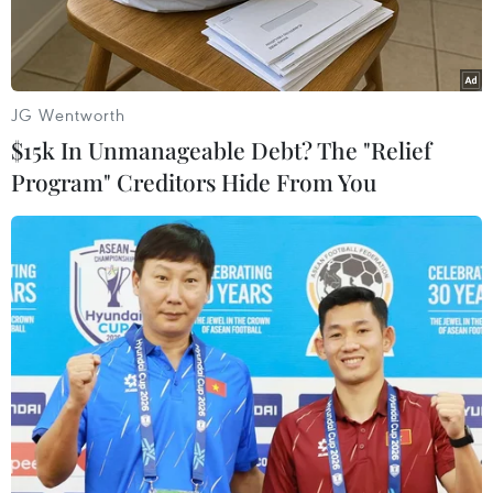
JG Wentworth
$15k In Unmanageable Debt? The "Relief
Program" Creditors Hide From You
'Frozen 2' đã xác lập hàng loạt kỷ lục trước thềm Lễ Tạ ơn.
(Nguồn: Disney)
Là bộ phim về nữ hoàng băng giá, song “
Frozen
2
” lại giúp 'sưởi ấm phòng vé' Bắc Mỹ sau quãng
thời gian ảm đạm. Với 127 triệu USD, tác phẩm
mới của Disney chính thức trở thành tân vương
phòng vé.
Theo Variety, “
Frozen 2
” đã xác lập hàng loạt kỷ
lục trước thềm Lễ Tạ ơn. Đây là phim hoạt hình