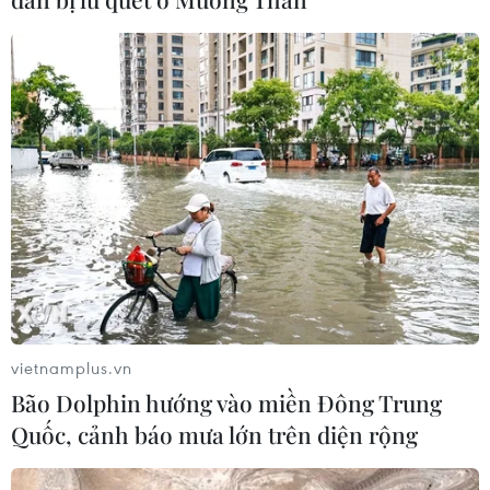
Liên hoan Phim Châu Á lần thứ 4 báo
hiệu nhiều đột phá cho điện ảnh Việt
Nam
27/06/2026 12:45
Victor Vũ gia nhập cuộc đua phim
lịch sử, đụng độ nhiều đạo diễn
'trăm tỷ'
25/06/2026 10:14
Xem thêm
vietnamplus.vn
Bão Dolphin hướng vào miền Đông Trung
Quốc, cảnh báo mưa lớn trên diện rộng