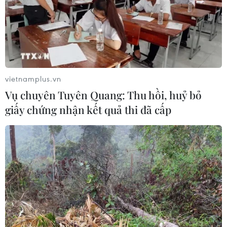
TIN LIÊN QUAN
vietnamplus.vn
Vụ chuyên Tuyên Quang: Thu hồi, huỷ bỏ
giấy chứng nhận kết quả thi đã cấp
'Chú hề ma quái' chạy đua với 'những quý
cô nóng bỏng' tại Bắc Mỹ