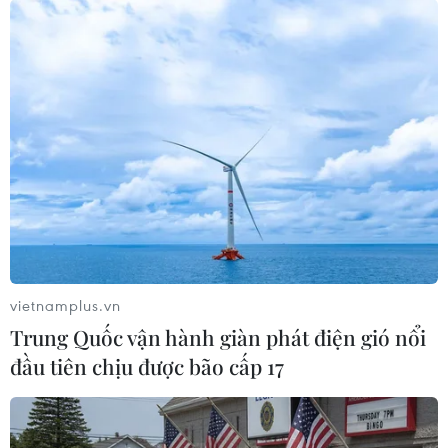
vietnamplus.vn
Trung Quốc vận hành giàn phát điện gió nổi
Phim chiến tranh 'Midway' bất ngờ vượt
đầu tiên chịu được bão cấp 17
mặt phim kinh dị 'Doctor Sleep'
11/11/2019 08:15