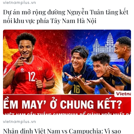
vietnamplus.vn
Dự án mở rộng đường Nguyễn Tuân tăng kết
nối khu vực phía Tây Nam Hà Nội
TIN CÙNG CHUYÊN MỤC
vietnamplus.vn
Doanh thu Người Nhện tăng nhanh
Nhận định Việt Nam vs Campuchia: Vì sao