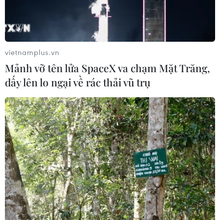
vietnamplus.vn
Mảnh vỡ tên lửa SpaceX va chạm Mặt Trăng,
dấy lên lo ngại về rác thải vũ trụ