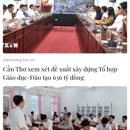
vietnamplus.vn
#Frozen 2
#Phòng vé Bắc Mỹ
#Lễ Tạ ơn
Cần Thơ xem xét đề xuất xây dựng Tổ hợp
#Incredibles 2
Giáo dục-Đào tạo 636 tỷ đồng
Theo dõi VietnamPlus