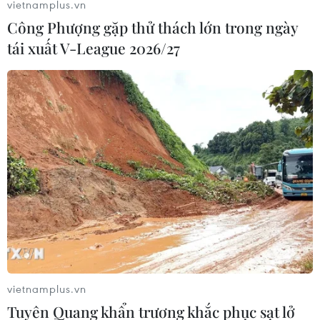
vietnamplus.vn
Công Phượng gặp thử thách lớn trong ngày
tái xuất V-League 2026/27
Người Tuyết bé nhỏ là phim hoạt hình mới
thành công nhất 2018
30/09/2019 07:33
Đây là bộ phim hoạt hình mới có khởi đầu thành công
nhất năm 2019, khi “Toy Story,” “How to Train a Dragon”
hay “The Secret Life of Pets” trước đó đều là những
thương hiệu đã có ít nhất một tập phim.
vietnamplus.vn
Tuyên Quang khẩn trương khắc phục sạt lở