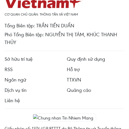
CƠ QUAN CHỦ QUẢN: THÔNG TẤN XÃ VIỆT NAM
Tổng Biên tập: TRẦN TIẾN DUẨN
Phó Tổng Biên tập: NGUYỄN THỊ TÁM, KHÚC THANH
THỦY
Sở hữu trí tuệ
Quy định sử dụng
RSS
Hỗ trợ
Ngôn ngữ
TTXVN
Dịch vụ tin
Quảng cáo
Liên hệ
Giấy phép số: 1374/GP-BTTTT do Bộ Thông tin và Truyền thông