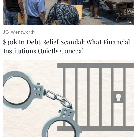
JG Wentworth
$30k In Debt Relief Scandal: What Financial
Institutions Quietly Conceal
Khu định cư cho người Do Thái ở Jerusalem. (Nguồn:
AP/TTXVN)
AP đưa tin ngày 10/11, Đài phát thanh quân đội
Israel đưa tin ông Jason Greenblatt, cố vấn hàng
đầu của Tổng thống đắc cử Mỹ Donald Trump
cho biết ông Trump không nghĩ rằng các khu