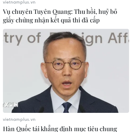
vietnamplus.vn
Vụ chuyên Tuyên Quang: Thu hồi, huỷ bỏ
giấy chứng nhận kết quả thi đã cấp
Israel cấp phép xây hơn 180 nhà định cư
mới ở Đông Jerusalem
03/11/2016 02:51
Theo người phát ngôn thành phố Jerusalem Brachie
Sprung, các kế hoạch xây dựng ở khu vực Gilo đã được
phê chuẩn từ năm 2012 và việc cấp phép nói trên chỉ là
"các chi tiết kỹ thuật về việc phân lô nhà.
vietnamplus.vn
Hàn Quốc tái khẳng định mục tiêu chung