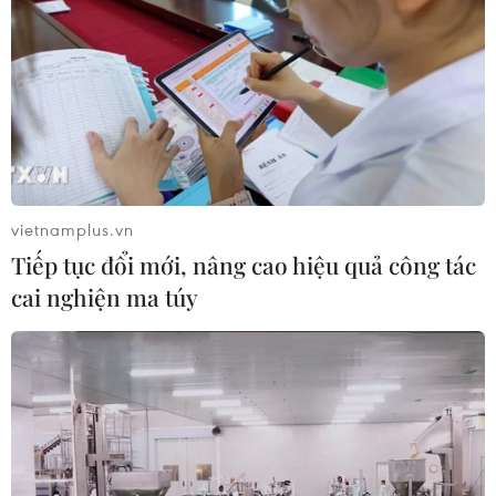
Iran đề xuất thành lập liên minh an
ninh giữa các nước Hồi giáo trong
khu vực
04/08/2026 03:21
Iran ra điều kiện gì với Mỹ
trước khi mở lại Eo biển Hormuz?
vietnamplus.vn
03/08/2026 16:12
Tiếp tục đổi mới, nâng cao hiệu quả công tác
cai nghiện ma túy
Iran tuyên bố chưa đạt đủ điều kiện
để mở lại eo biển Hormuz
03/08/2026 15:59