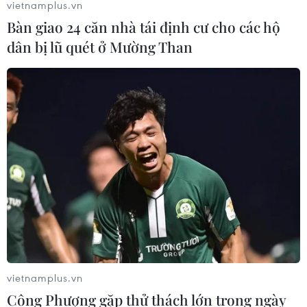
Iran
vietnamplus.vn
06/08/2026 04:36
Bàn giao 24 căn nhà tái định cư cho các hộ
dân bị lũ quét ở Mường Than
Xung đột Hamas-Israel: Israel chưa
chấp thuận kế hoạch về Dải Gaza
06/08/2026 03:45
Mỹ dỡ bỏ lệnh trừng phạt đối với
hãng hàng không Iraq
06/08/2026 03:34
Iran và Oman đạt thỏa thuận về
tuyến vận tải thương mại qua eo biển
vietnamplus.vn
Hormuz
Công Phượng gặp thử thách lớn trong ngày