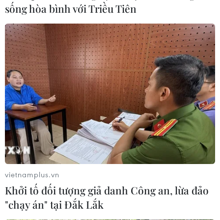
sống hòa bình với Triều Tiên
vietnamplus.vn
Khởi tố đối tượng giả danh Công an, lừa đảo
"chạy án" tại Đắk Lắk