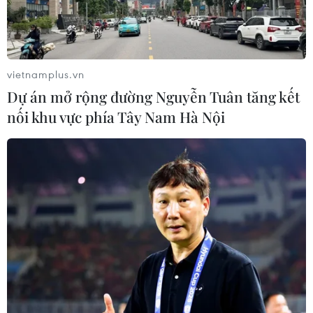
vietnamplus.vn
Dự án mở rộng đường Nguyễn Tuân tăng kết
nối khu vực phía Tây Nam Hà Nội
TIN CÙNG CHUYÊN MỤC
Iran và Oman thống nhất mở lại eo
biển Hormuz trong 60 ngày
06/08/2026 12:25
Israel thử nghiệm tên lửa Arrow giữa
lúc căng thẳng khu vực leo thang