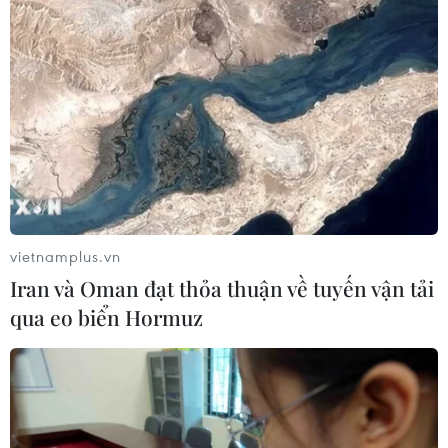
Cố vấn quân sự Iran tiết lộ
sốc, tuyên bố hàng trăm binh sĩ Mỹ
đã thiệt mạng
04/08/2026 15:51
Liban và Israel nối lại đàm phán trực
tiếp về giải giáp Hezbollah
04/08/2026 14:56
vietnamplus.vn
Iran và Oman đạt thỏa thuận về tuyến vận tải
qua eo biển Hormuz
Israel và Hội đồng Hòa bình thảo
luận giải giáp vũ khí tại Gaza
04/08/2026 05:06