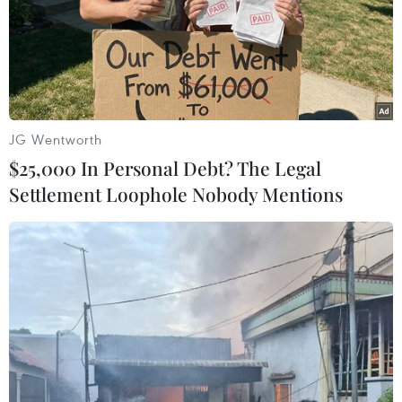
bày trước Hội đồng Bảo an báo cáo thường kỳ về tình
hình tại khu vực.
JG Wentworth
$25,000 In Personal Debt? The Legal
Settlement Loophole Nobody Mentions
Israel phê chuẩn xây dựng hơn 460 nhà