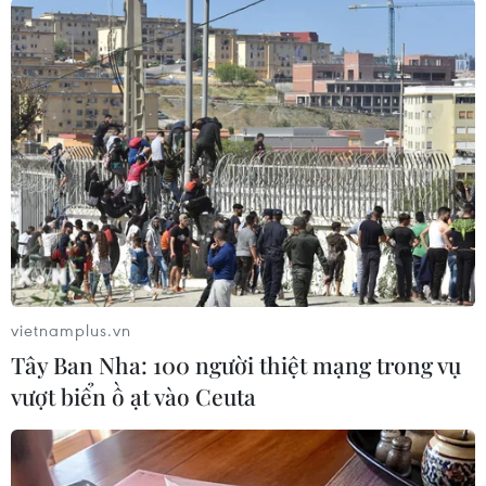
#Xây dựng
#Donald Trump
#Israel
#Xây nhà định cư
#Thỏa thuận hòa bình Trung Đông
#Bờ Tây
#Viện trợ quân sự
Israel
Mỹ
Theo dõi VietnamPlus
vietnamplus.vn
Tây Ban Nha: 100 người thiệt mạng trong vụ
vượt biển ồ ạt vào Ceuta
TIN LIÊN QUAN