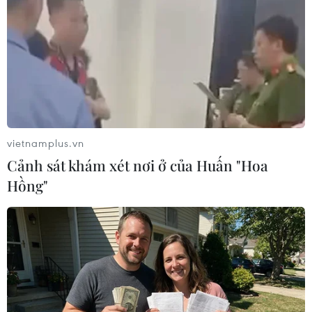
vietnamplus.vn
Cảnh sát khám xét nơi ở của Huấn "Hoa
Hồng"
LHQ đánh giá tiến trình hòa bình Trung
Đông không có tiến triển
30/08/2016 03:36
Ngày 29/8, Đặc phái viên của Liên hợp quốc điều phối
tiến trình hòa bình Trung Đông Nickolay Mladenov trình