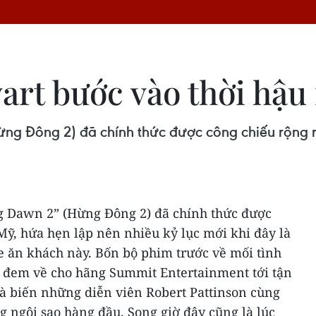
art bước vào thời hậu
ừng Đông 2) đã chính thức được công chiếu rộng rã
g Dawn 2” (Hừng Đông 2) đã chính thức được
 Mỹ, hứa hẹn lập nên nhiều kỷ lục mới khi đây là
e ăn khách này. Bốn bộ phim trước về mối tình
 đem về cho hãng Summit Entertainment tới tận
và biến những diễn viên Robert Pattinson cùng
g ngôi sao hàng đầu.
Song giờ đây cũng là lúc