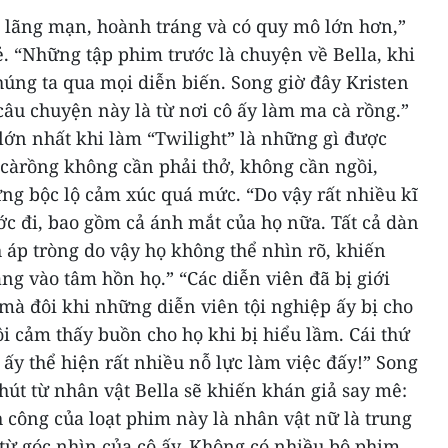
lãng mạn, hoành tráng và có quy mô lớn hơn,”
ẻ. “Những tập phim trước là chuyện về Bella, khi
húng ta qua mọi diễn biến. Song giờ đây Kristen
âu chuyện này là từ nơi cô ấy làm ma cà rồng.”
lớn nhất khi làm “Twilight” là những gì được
acàrồng không cần phải thở, không cần ngồi,
ng bộc lộ cảm xúc quá mức.
“Do vậy rất nhiều kĩ
ớc đi, bao gồm cả ánh mắt của họ nữa. Tất cả dàn
 áp tròng do vậy họ không thể nhìn rõ, khiến
ẳng vào tâm hồn họ.”
“Các diễn viên đã bị giới
 mà đôi khi những diễn viên tội nghiệp ấy bị cho
ôi cảm thấy buồn cho họ khi bị hiểu lầm. Cái thứ
’ ấy thể hiện rất nhiều nỗ lực làm việc đấy!”
Song
hút từ nhân vật Bella sẽ khiến khán giả say mê:
h công của loạt phim này là nhân vật nữ là trung
từ góc nhìn của cô ấy. Không có nhiều bộ phim