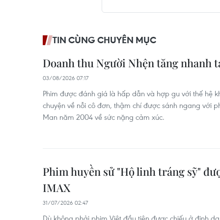
TIN CÙNG CHUYÊN MỤC
Doanh thu Người Nhện tăng nhanh tạ
03/08/2026 07:17
Phim được đánh giá là hấp dẫn và hợp gu với thế hệ k
chuyện về nỗi cô đơn, thậm chí được sánh ngang với p
Man năm 2004 về sức nặng cảm xúc.
Phim huyền sử "Hộ linh tráng sỹ" đư
IMAX
31/07/2026 02:47
Dù không phải phim Việt đầu tiên được chiếu ở định dạn