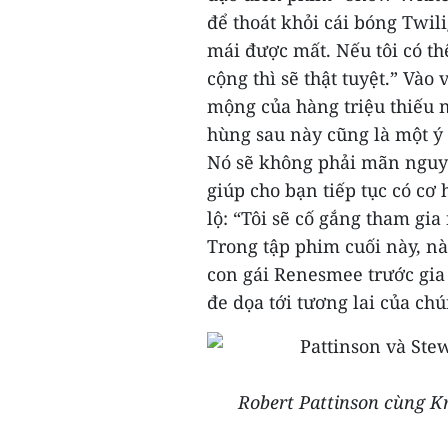
để thoát khỏi cái bóng Twil
mái được mất. Nếu tôi có t
cộng thì sẽ thật tuyệt.”
Vào 
mộng của hàng triệu thiếu n
hùng sau này cũng là một ý
Nó sẽ không phải mãn nguyện
giúp cho bạn tiếp tục có cơ
lộ: “Tôi sẽ cố gắng tham gi
Trong tập phim cuối này, nà
con gái Renesmee trước gia
đe dọa tới tương lai của chú
Robert Pattinson cùng Kr