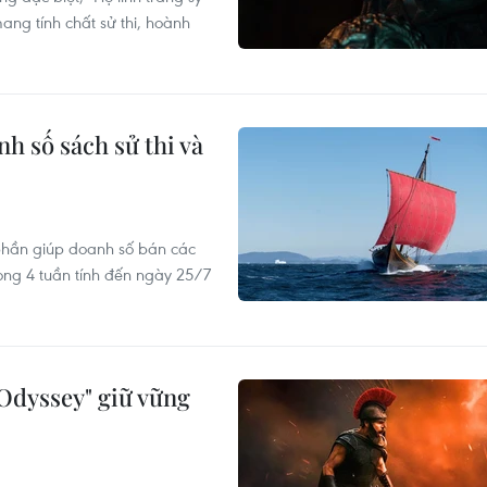
ang tính chất sử thi, hoành
h số sách sử thi và
phần giúp doanh số bán các
rong 4 tuần tính đến ngày 25/7
Odyssey" giữ vững