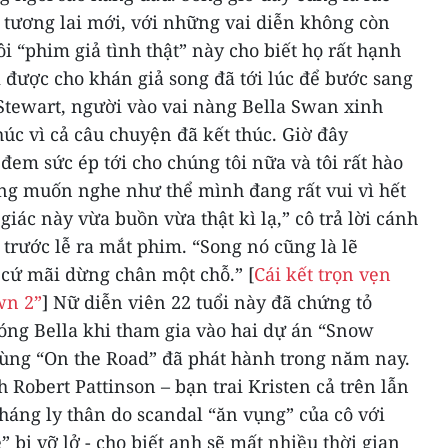
 tương lai mới, với những vai diễn không còn
 “phim giả tình thật” này cho biết họ rất hạnh
 được cho khán giả song đã tới lúc để bước sang
Stewart, người vào vai nàng Bella Swan xinh
húc vì cả câu chuyện đã kết thúc. Giờ đây
đem sức ép tới cho chúng tôi nữa và tôi rất hào
ng muốn nghe như thể mình đang rất vui vì hết
iác này vừa buồn vừa thật kì lạ,” cô trả lời cánh
 trước lễ ra mắt phim. “Song nó cũng là lẽ
 cứ mãi dừng chân một chỗ.”
[
Cái kết trọn vẹn
wn 2”
]
Nữ diễn viên 22 tuổi này đã chứng tỏ
óng Bella khi tham gia vào hai dự án “Snow
ùng “On the Road” đã phát hành trong năm nay.
 Robert Pattinson – bạn trai Kristen cả trên lẫn
tháng ly thân do scandal “ăn vụng” của cô với
bị vỡ lở - cho biết anh sẽ mất nhiều thời gian