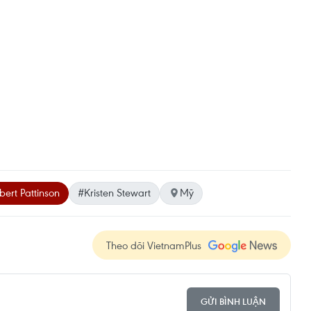
ert Pattinson
#Kristen Stewart
Mỹ
Theo dõi VietnamPlus
GỬI BÌNH LUẬN