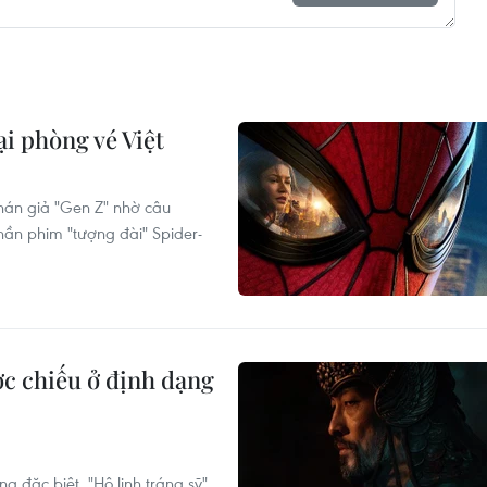
i phòng vé Việt
hán giả "Gen Z" nhờ câu
hần phim "tượng đài" Spider-
ợc chiếu ở định dạng
g đặc biệt, "Hộ linh tráng sỹ"