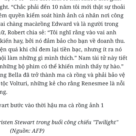
ight.
“Chắc phải đến 10 năm tôi mới thật sự thoải
hêm quyền kiểm soát hình ảnh cá nhân nơi công
vai chàng macàrồng Edward và là người trong
ữ, Robert chia sẻ: “Tôi nghĩ rằng vào vai anh
 kiến hay, bởi nó đảm bảo cho bạn về doanh thu.
 quá khi chỉ đem lại tiền bạc, nhưng ít ra nó
 hội làm những gì mình thích.”
Nam tài tử này tiết
a những bộ phim có thể khiến mình thấy tự hào.”
ng Bella đã trở thành ma cà rồng và phải bảo vệ
 tộc Volturi, những kẻ cho rằng Renesmee là nỗi
ng.
isten Stewart trong buổi công chiếu "Twilight"
(Nguồn: AFP)