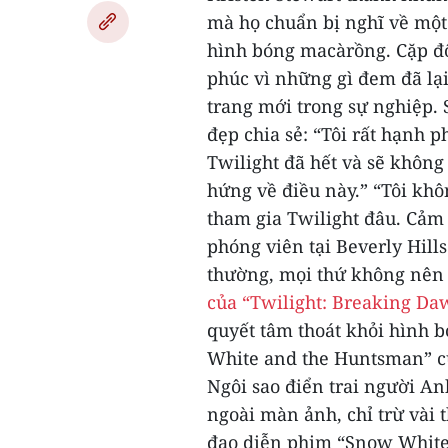
mà họ chuẩn bị nghĩ về một
hình bóng macàrồng. Cặp đôi
phúc vì những gì đem đã lại
trang mới trong sự nghiệp.
đẹp chia sẻ: “Tôi rất hạnh p
Twilight đã hết và sẽ không 
hứng về điều này.”
“Tôi khô
tham gia Twilight đâu. Cảm g
phóng viên tại Beverly Hills
thường, mọi thứ không nên
của “Twilight: Breaking Da
quyết tâm thoát khỏi hình b
White and the Huntsman” c
Ngôi sao điển trai người Anh
ngoài màn ảnh, chỉ trừ vài 
đạo diễn phim “Snow White” 