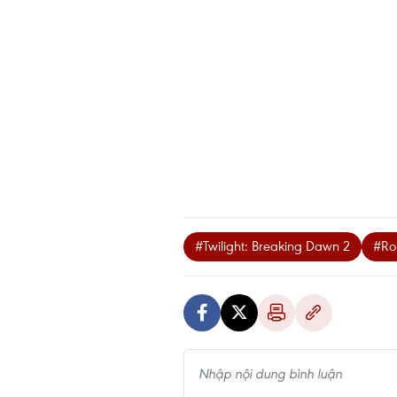
#Twilight: Breaking Dawn 2
#Rob