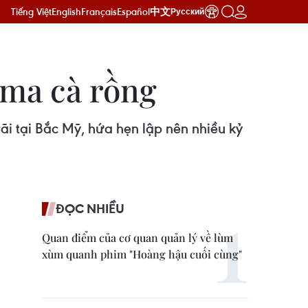
Tiếng Việt
English
Français
Español
中文
Русский
 ma cà rồng
i tại Bắc Mỹ, hứa hẹn lập nên nhiều kỷ
ĐỌC NHIỀU
Quan điểm của cơ quan quản lý về lùm
xùm quanh phim "Hoàng hậu cuối cùng"